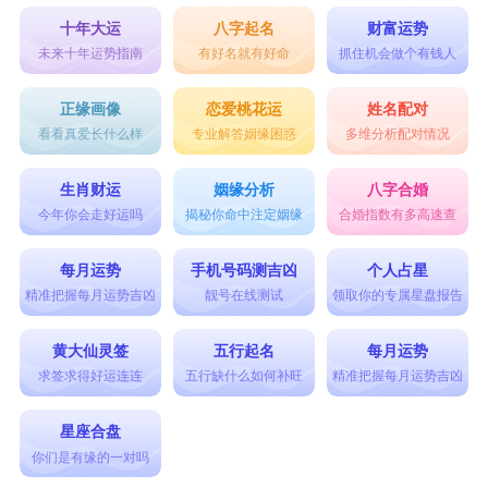
十年大运
八字起名
财富运势
未来十年运势指南
有好名就有好命
抓住机会做个有钱人
正缘画像
恋爱桃花运
姓名配对
看看真爱长什么样
专业解答姻缘困惑
多维分析配对情况
生肖财运
姻缘分析
八字合婚
今年你会走好运吗
揭秘你命中注定姻缘
合婚指数有多高速查
每月运势
手机号码测吉凶
个人占星
精准把握每月运势吉凶
靓号在线测试
领取你的专属星盘报告
黄大仙灵签
五行起名
每月运势
求签求得好运连连
五行缺什么如何补旺
精准把握每月运势吉凶
星座合盘
你们是有缘的一对吗