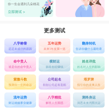
对舍不得离开你!
你一生会遇到几朵桃花
星座乐原创文章，转载需注明出处
更多测试
八字称骨
五年运势
翻身转机
迟迟未成功的原因
未来5年发展一览
告诉你赚什么最吃香
命中贵人
横财运
姓名详批
谁是你的命中贵人
躺着都能赚钱
姓名对人生的影响
紫微斗数
公司起名
塔罗牌
预测你一生的命运
初创公司起名玄机
指引你的未来人生
流年运势
八字精批
测终身运
财运婚姻事业健康
解答人生困惑
洞悉未来鸿图大运