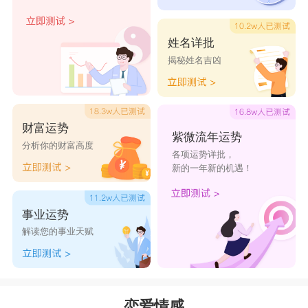
天蝎座
如果想和
天蝎座
谈一场不分手的恋爱，你什么
姓名详批
都不用做，爱天蝎就好了。天蝎座是很专一的
星
揭秘姓名吉凶
座
，认定一个人就是认定这个人一辈子，只要你
爱，他们一直在。
财富运势
紫微流年运势
分析你的财富高度
各项运势详批，
射手座
新的一年新的机遇！
如果想和
射手座
谈一场不分手的恋爱，你需要
给射手自由。射手座爱你也爱自由，如果你懂得爱
事业运势
解读您的事业天赋
一个人不是占有而是一起走，那么射手座才不会无
缘无故要分手呢。
摩羯座
恋爱情感
如果想和
摩羯座
谈一场不分手的恋爱，你需要