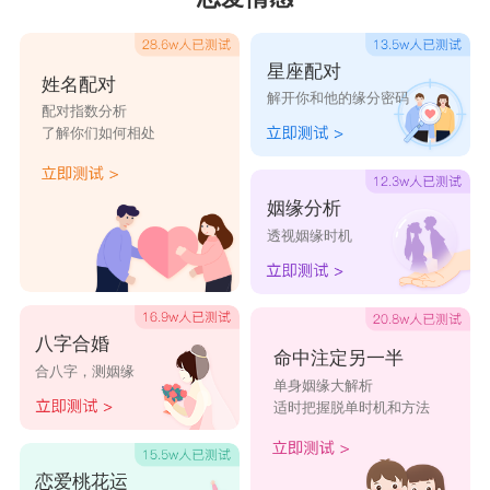
支持摩羯的事业。摩羯座因为爱你，想和你更好的
星座配对
生活所以很努力工作，如果你能支持他们一起努
姓名配对
解开你和他的缘分密码
配对指数分析
力，相信一定能修成正果。
了解你们如何相处
水瓶座
如果想和
水瓶座
谈一场不分手的恋爱，你需要
姻缘分析
理解水瓶的三观。水瓶座对世界比其他
星座
有更多
透视姻缘时机
的思考，他们会建立起一套自己的三观，如果你不
能理解不能接受，早晚得分手。
双鱼座
八字合婚
命中注定另一半
合八字，测姻缘
如果想和
双鱼座
谈一场不分手的恋爱，你需要
单身姻缘大解析
适时把握脱单时机和方法
给他们安全感。双鱼座是很容易不安的星座，如果
你能时刻关心他们，双鱼是很粘人念旧的星座，绝
恋爱桃花运