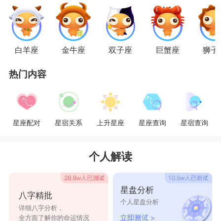
包容他们的不足。人无完人，狮子座也有的缺点，
但爱面子不想承认，如果你有一颗包容的心，相信
狮子座会非常爱你，不会离开你。
白羊座
金牛座
双子座
巨蟹座
狮子
处女座
如果想和
处女座
谈一场不分手的恋爱，你需要
热门内容
不断进步。完美主义的处女座对自己和对伴侣都有
很高的要求，不断学习，让处女座看到你的进步，
星座配对
星宿关系
上升星座
星座查询
星宿查询
才能抓住处女座的心。
天秤座
个人解读
如果想和
天秤座
谈一场不分手的恋爱，你需要
人格独立。天秤座的人喜欢有人格魅力的人，所以
星盘分析
只有你一如既往地独立，有自己的圈子和事业，才
八字精批
个人星盘分析
详细八字分析，
能对天秤保持吸引力。
全方面了解你的命运情况