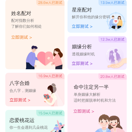
星座配对
姓名配对
解开你和他的缘分密码
配对指数分析
了解你们如何相处
姻缘分析
透视姻缘时机
八字合婚
命中注定另一半
合八字，测姻缘
单身姻缘大解析
适时把握脱单时机和方法
恋爱桃花运
你一生会遇到几朵桃花