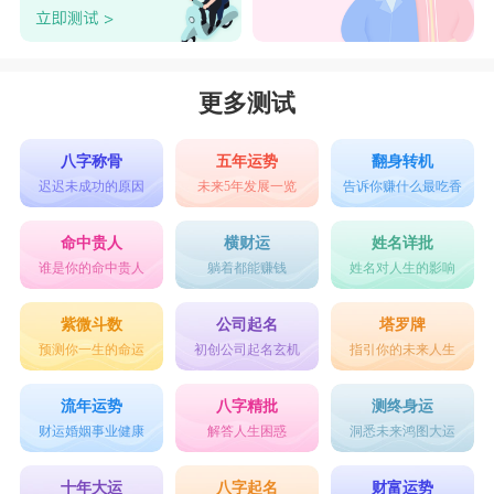
更多测试
八字称骨
五年运势
翻身转机
迟迟未成功的原因
未来5年发展一览
告诉你赚什么最吃香
命中贵人
横财运
姓名详批
谁是你的命中贵人
躺着都能赚钱
姓名对人生的影响
紫微斗数
公司起名
塔罗牌
预测你一生的命运
初创公司起名玄机
指引你的未来人生
流年运势
八字精批
测终身运
财运婚姻事业健康
解答人生困惑
洞悉未来鸿图大运
十年大运
八字起名
财富运势