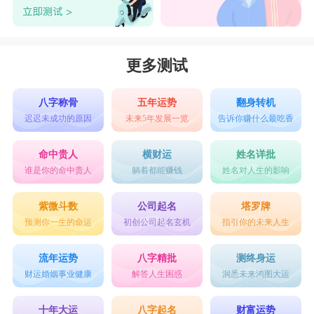
更多测试
八字称骨
五年运势
翻身转机
迟迟未成功的原因
未来5年发展一览
告诉你赚什么最吃香
命中贵人
横财运
姓名详批
谁是你的命中贵人
躺着都能赚钱
姓名对人生的影响
紫微斗数
公司起名
塔罗牌
预测你一生的命运
初创公司起名玄机
指引你的未来人生
流年运势
八字精批
测终身运
财运婚姻事业健康
解答人生困惑
洞悉未来鸿图大运
十年大运
八字起名
财富运势