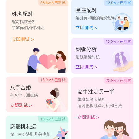
星座配对
姓名配对
解开你和他的缘分密码
配对指数分析
了解你们如何相处
姻缘分析
透视姻缘时机
八字合婚
命中注定另一半
合八字，测姻缘
单身姻缘大解析
适时把握脱单时机和方法
恋爱桃花运
你一生会遇到几朵桃花