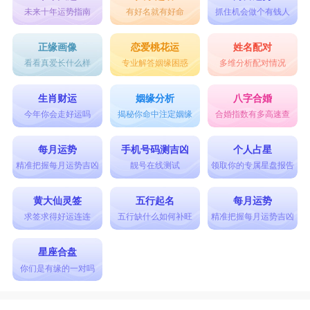
未来十年运势指南
有好名就有好命
抓住机会做个有钱人
正缘画像
恋爱桃花运
姓名配对
看看真爱长什么样
专业解答姻缘困惑
多维分析配对情况
生肖财运
姻缘分析
八字合婚
今年你会走好运吗
揭秘你命中注定姻缘
合婚指数有多高速查
每月运势
手机号码测吉凶
个人占星
精准把握每月运势吉凶
靓号在线测试
领取你的专属星盘报告
黄大仙灵签
五行起名
每月运势
求签求得好运连连
五行缺什么如何补旺
精准把握每月运势吉凶
星座合盘
你们是有缘的一对吗