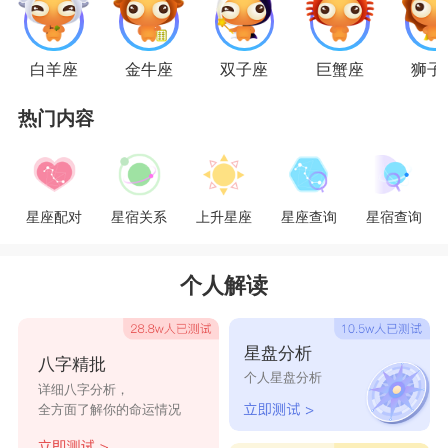
天秤座
—发信息
天秤座
想念一个人就会采用发信息的方
白羊座
金牛座
双子座
巨蟹座
狮子
式，“我想你了，你在干嘛?”简单直白，在这件事
情上矛盾的天秤座难得不犹豫。
热门内容
天蝎座
—找你茬
天蝎座
想你的情绪无处释放，再想到自己备受
星座配对
星宿关系
上升星座
星座查询
星宿查询
煎熬而你什么感觉都没有，心里不平衡就发挥起腹
黑的本性，找你茬，要你也痛苦。
个人解读
射手座
—制造惊喜给你
星盘分析
八字精批
想你就想怎么让你快乐，给你寄去一束花，一
个人星盘分析
详细八字分析，
个蛋糕，或者半夜唱歌给你听，总是喜不喜欢是你
全方面了解你的命运情况
的事，制造惊喜是
射手座
的事。