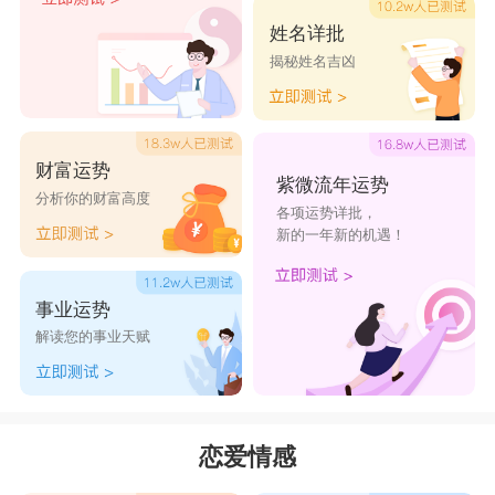
摩羯座
—工作更加努力
姓名详批
揭秘姓名吉凶
摩羯座
不善表露心生的天性，使得即使想的是
你，你也不会知道。通常只能看到他们比平时更努
力工作的背影。
财富运势
紫微流年运势
水瓶座
—找你聊天
分析你的财富高度
各项运势详批，
水瓶座
很难得会去想念一个人，如果他想你的
新的一年新的机遇！
话，就会主动找你聊天，就算没话题也要硬聊，只
是想和你多说说话。
事业运势
解读您的事业天赋
双鱼座
—没事就在你面前晃悠
双鱼座
想你又不好意思告诉你，有事没事就在
你面前瞎晃悠就是想引起你的注意，乘机多和你说
恋爱情感
说话，呆久一点。