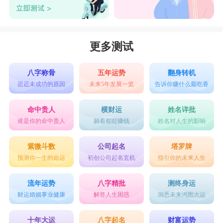
更多测试
八字称骨
五年运势
翻身转机
迟迟未成功的原因
未来5年发展一览
告诉你赚什么最吃香
命中贵人
横财运
姓名详批
谁是你的命中贵人
躺着都能赚钱
姓名对人生的影响
紫微斗数
公司起名
塔罗牌
预测你一生的命运
初创公司起名玄机
指引你的未来人生
流年运势
八字精批
测终身运
财运婚姻事业健康
解答人生困惑
洞悉未来鸿图大运
十年大运
八字起名
财富运势