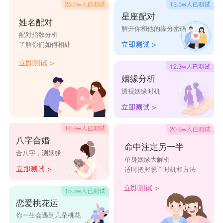
星座乐原创文章，转载需注明出处
星座配对
姓名配对
解开你和他的缘分密码
配对指数分析
了解你们如何相处
姻缘分析
透视姻缘时机
八字合婚
命中注定另一半
合八字，测姻缘
单身姻缘大解析
适时把握脱单时机和方法
恋爱桃花运
你一生会遇到几朵桃花