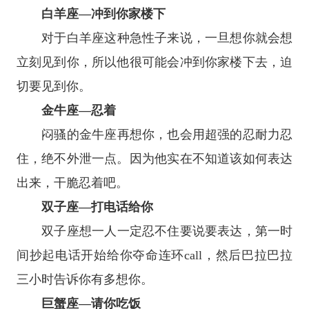
白羊座
—冲到你家楼下
对于
白羊座
这种急性子来说，一旦想你就会想
立刻见到你，所以他很可能会冲到你家楼下去，迫
切要见到你。
金牛座
—忍着
闷骚的
金牛座
再想你，也会用超强的忍耐力忍
住，绝不外泄一点。因为他实在不知道该如何表达
出来，干脆忍着吧。
双子座
—打电话给你
双子座
想一人一定忍不住要说要表达，第一时
间抄起电话开始给你夺命连环call，然后巴拉巴拉
三小时告诉你有多想你。
巨蟹座
—请你吃饭