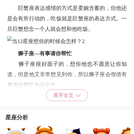
巨蟹座
表达感情的方式是委婉含蓄的，但他还
是会有所行动的，吃饭就是巨蟹座的表达方式。一
旦巨蟹想念一个人就会想和他吃饭。
狮子座
—有事请你帮忙
狮子座
很好面子的，想你他也不愿意让你知
道，但是他又非常想见到你，所以狮子座会假借有
事请你帮忙为由见你。
处女座
—找事做转移注意力
展开全文
处女座
很被动，想一个人第一时间想的不是接
近他，而是想办法转移注意力，忘记这种想念。所
星座分析
以让处女座会让自己变得很忙。