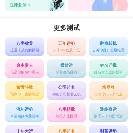
更多测试
八字称骨
五年运势
翻身转机
迟迟未成功的原因
未来5年发展一览
告诉你赚什么最吃香
命中贵人
横财运
姓名详批
谁是你的命中贵人
躺着都能赚钱
姓名对人生的影响
紫微斗数
公司起名
塔罗牌
预测你一生的命运
初创公司起名玄机
指引你的未来人生
流年运势
八字精批
测终身运
财运婚姻事业健康
解答人生困惑
洞悉未来鸿图大运
十年大运
八字起名
财富运势