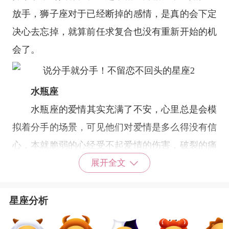
放手，狮子座对于已经断掉的感情，是真的会下定
决心去忘掉，就算前任求复合也没有重新开始的机
会了。
水瓶座
水瓶座
的爱情其实充满了不安，心里总是会模
拟着分手的场景，可见他们对爱情是多么得没有信
心，本就脆弱的心经受不起爱情的伤害，破裂的痛
苦会让水瓶座久久耿耿于怀，分手时水瓶座是表现
展开全文
得最潇洒的，心里却是最痛的，就连复合也无法给
水瓶座的爱情带来希望。
星座分析
金牛座