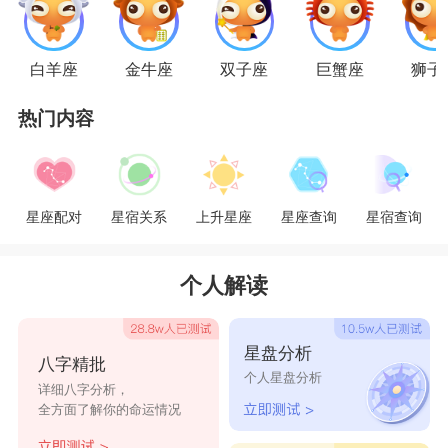
金牛座
的爱很长情，但也很现实，彼此不适合
本身就是要分手的原因，金牛座既然要决定分手那
白羊座
金牛座
双子座
巨蟹座
狮子
一定是经过很认真的考虑，既然做出了决定就不会
更改，就算要求复合，金牛座也不会给机会，因为
热门内容
他们已经有着向美好未来前进的更佳计划，而这其
中已经不包括前任了。
星座配对
星宿关系
上升星座
星座查询
星宿查询
星座乐原创文章，转载需注明出处
个人解读
星盘分析
八字精批
个人星盘分析
详细八字分析，
全方面了解你的命运情况