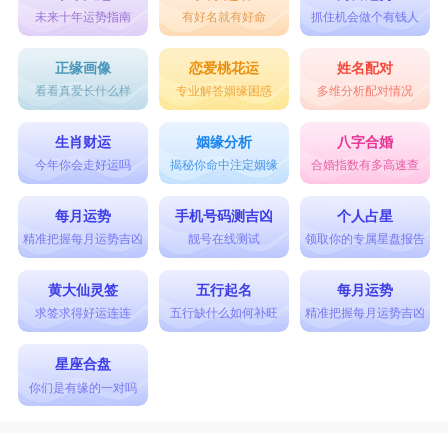
未来十年运势指南
有好名就有好命
抓住机会做个有钱人
正缘画像
恋爱桃花运
姓名配对
看看真爱长什么样
专业解答姻缘困惑
多维分析配对情况
生肖财运
姻缘分析
八字合婚
今年你会走好运吗
揭秘你命中注定姻缘
合婚指数有多高速查
每月运势
手机号码测吉凶
个人占星
精准把握每月运势吉凶
靓号在线测试
领取你的专属星盘报告
黄大仙灵签
五行起名
每月运势
求签求得好运连连
五行缺什么如何补旺
精准把握每月运势吉凶
星座合盘
你们是有缘的一对吗