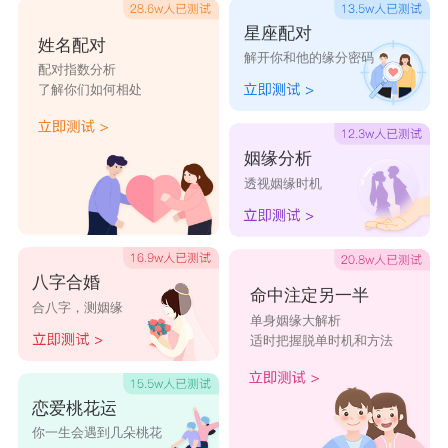
星座配对
姓名配对
解开你和他的缘分密码
配对指数分析
了解你们如何相处
姻缘分析
透视姻缘时机
八字合婚
命中注定另一半
合八字，测姻缘
单身姻缘大解析
适时把握脱单时机和方法
恋爱桃花运
你一生会遇到几朵桃花