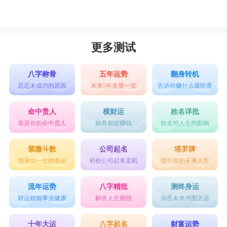
更多测试
八字称骨
五年运势
翻身转机
迟迟未成功的原因
未来5年发展一览
告诉你赚什么最吃香
命中贵人
横财运
姓名详批
谁是你的命中贵人
躺着都能赚钱
姓名对人生的影响
紫微斗数
公司起名
塔罗牌
预测你一生的命运
初创公司起名玄机
指引你的未来人生
流年运势
八字精批
测终身运
财运婚姻事业健康
解答人生困惑
洞悉未来鸿图大运
十年大运
八字起名
财富运势