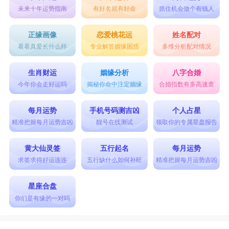
未来十年运势指南
有好名就有好命
抓住机会做个有钱人
正缘画像
恋爱桃花运
姓名配对
看看真爱长什么样
专业解答姻缘困惑
多维分析配对情况
生肖财运
姻缘分析
八字合婚
今年你会走好运吗
揭秘你命中注定姻缘
合婚指数有多高速查
每月运势
手机号码测吉凶
个人占星
精准把握每月运势吉凶
靓号在线测试
领取你的专属星盘报告
黄大仙灵签
五行起名
每月运势
求签求得好运连连
五行缺什么如何补旺
精准把握每月运势吉凶
星座合盘
你们是有缘的一对吗