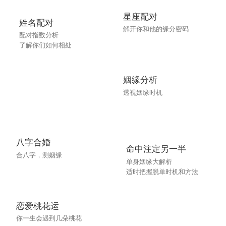
星座配对
姓名配对
解开你和他的缘分密码
配对指数分析
了解你们如何相处
姻缘分析
透视姻缘时机
八字合婚
命中注定另一半
合八字，测姻缘
单身姻缘大解析
适时把握脱单时机和方法
恋爱桃花运
你一生会遇到几朵桃花