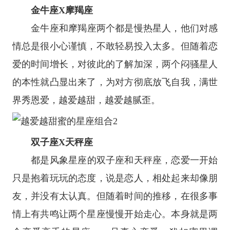
金牛座
X
摩羯座
金牛座
和
摩羯座
两个都是慢热星人，他们对感
情总是很小心谨慎，不敢轻易投入太多。但随着恋
爱的时间增长，对彼此的了解加深，两个闷骚星人
的本性就凸显出来了，为对方彻底放飞自我，满世
界秀恩爱，越爱越甜，越爱越腻歪。
双子座
X
天秤座
都是风象
星座
的
双子座
和
天秤座
，恋爱一开始
只是抱着玩玩的态度，说是恋人，相处起来却像朋
友，并没有太认真。但随着时间的推移，在很多事
情上有共鸣让两个星座慢慢开始走心。本身就是两