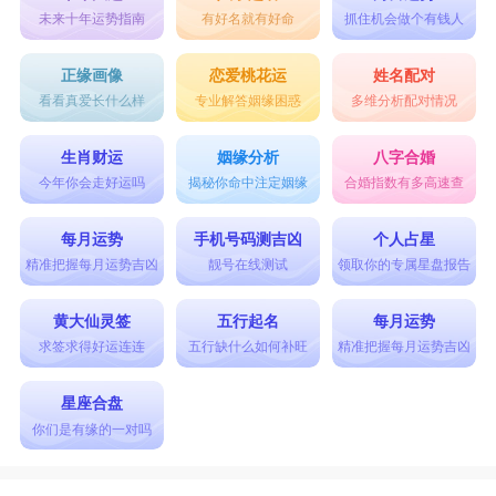
未来十年运势指南
有好名就有好命
抓住机会做个有钱人
正缘画像
恋爱桃花运
姓名配对
看看真爱长什么样
专业解答姻缘困惑
多维分析配对情况
生肖财运
姻缘分析
八字合婚
今年你会走好运吗
揭秘你命中注定姻缘
合婚指数有多高速查
每月运势
手机号码测吉凶
个人占星
精准把握每月运势吉凶
靓号在线测试
领取你的专属星盘报告
黄大仙灵签
五行起名
每月运势
求签求得好运连连
五行缺什么如何补旺
精准把握每月运势吉凶
星座合盘
你们是有缘的一对吗