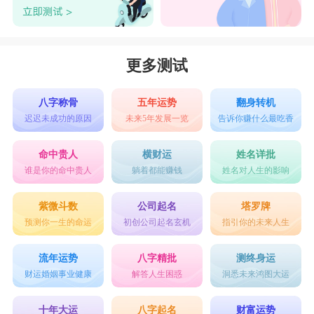
更多测试
八字称骨
五年运势
翻身转机
迟迟未成功的原因
未来5年发展一览
告诉你赚什么最吃香
命中贵人
横财运
姓名详批
谁是你的命中贵人
躺着都能赚钱
姓名对人生的影响
紫微斗数
公司起名
塔罗牌
预测你一生的命运
初创公司起名玄机
指引你的未来人生
流年运势
八字精批
测终身运
财运婚姻事业健康
解答人生困惑
洞悉未来鸿图大运
十年大运
八字起名
财富运势