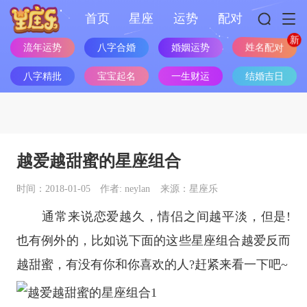
首页
星座
运势
配对
流年运势
八字合婚
婚姻运势
姓名配对
八字精批
宝宝起名
一生财运
结婚吉日
越爱越甜蜜的星座组合
时间：2018-01-05
作者: neylan
来源：星座乐
通常来说恋爱越久，情侣之间越平淡，但是!
也有例外的，比如说下面的这些
星座
组合越爱反而
越甜蜜，有没有你和你喜欢的人?赶紧来看一下吧~