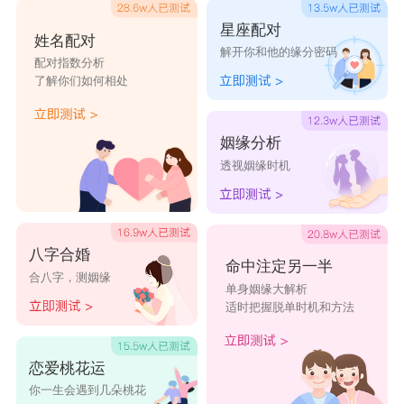
星座配对
姓名配对
解开你和他的缘分密码
配对指数分析
了解你们如何相处
姻缘分析
透视姻缘时机
八字合婚
命中注定另一半
合八字，测姻缘
单身姻缘大解析
适时把握脱单时机和方法
恋爱桃花运
你一生会遇到几朵桃花