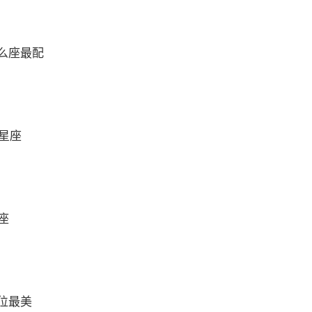
么座最配
么星座
座
位最美