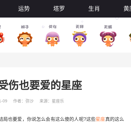
运势
塔罗
生肖
黄
受伤也要爱的星座
-09
作者：弥沙
来源：星座乐
局也要爱，你说怎么会有这么傻的人呢?这些
星座
真的这么