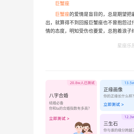
巨蟹座
巨蟹座
的爱情是盲目的，总是期望把
出，就算得不到回报巨蟹座也不曾抱怨过
情的态度，明知受伤也要爱，总抱着浪子
星座乐
正缘画像
八字合婚
你的正缘长什么样
结婚必备
你和ta的合婚指数有多高？
三生石
你与谁的缘分跨越