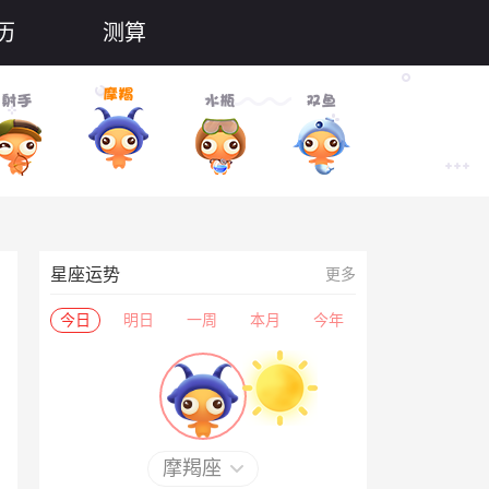
历
测算
星座运势
更多
今日
明日
一周
本月
今年
摩羯座