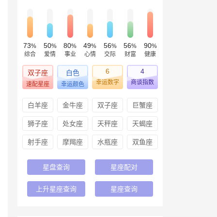
73
50
80
49
56
56
90
%
%
%
%
%
%
%
综合
爱情
事业
心情
交际
财富
健康
6
4
双子座
白色
幸运数字
商谈指数
速配星座
幸运颜色
白羊座
金牛座
双子座
巨蟹座
狮子座
处女座
天秤座
天蝎座
射手座
摩羯座
水瓶座
双鱼座
星盘查询
星座配对
上升星座查询
星座查询