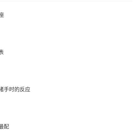
座
表
猪手时的反应
最配