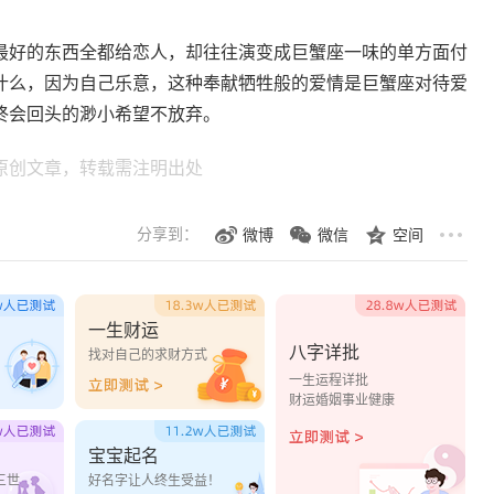
最好的东西全都给恋人，却往往演变成巨蟹座一味的单方面付
什么，因为自己乐意，这种奉献牺牲般的爱情是巨蟹座对待爱
终会回头的渺小希望不放弃。
原创文章，转载需注明出处
分享到：
微博
微信
空间
一生财运
八字详批
？
找对自己的求财方式
一生运程详批
财运婚姻事业健康
宝宝起名
三世
好名字让人终生受益！