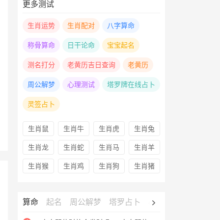
更多测试
生肖运势
生肖配对
八字算命
称骨算命
日干论命
宝宝起名
测名打分
老黄历吉日查询
老黄历
周公解梦
心理测试
塔罗牌在线占卜
灵签占卜
生肖鼠
生肖牛
生肖虎
生肖兔
生肖龙
生肖蛇
生肖马
生肖羊
生肖猴
生肖鸡
生肖狗
生肖猪
算命
起名
周公解梦
塔罗占卜
心理测试
老黄历