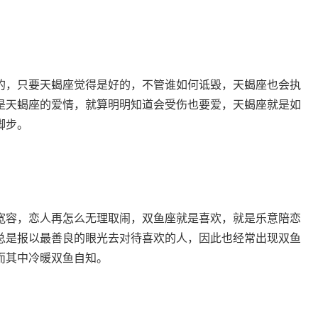
的，只要天蝎座觉得是好的，不管谁如何诋毁，天蝎座也会执
是天蝎座的爱情，就算明明知道会受伤也要爱，天蝎座就是如
脚步。
宽容，恋人再怎么无理取闹，双鱼座就是喜欢，就是乐意陪恋
总是报以最善良的眼光去对待喜欢的人，因此也经常出现双鱼
而其中冷暖双鱼自知。