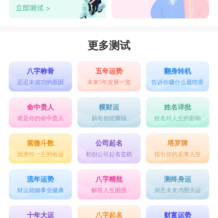
更多测试
八字称骨
五年运势
翻身转机
迟迟未成功的原因
未来5年发展一览
告诉你赚什么最吃香
命中贵人
横财运
姓名详批
谁是你的命中贵人
躺着都能赚钱
姓名对人生的影响
紫微斗数
公司起名
塔罗牌
预测你一生的命运
初创公司起名玄机
指引你的未来人生
流年运势
八字精批
测终身运
财运婚姻事业健康
解答人生困惑
洞悉未来鸿图大运
十年大运
八字起名
财富运势