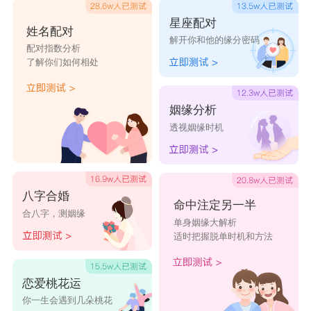
星座配对
姓名配对
解开你和他的缘分密码
配对指数分析
了解你们如何相处
姻缘分析
透视姻缘时机
八字合婚
命中注定另一半
合八字，测姻缘
单身姻缘大解析
适时把握脱单时机和方法
恋爱桃花运
你一生会遇到几朵桃花