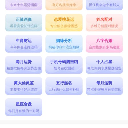
未来十年运势指南
有好名就有好命
抓住机会做个有钱人
正缘画像
恋爱桃花运
姓名配对
看看真爱长什么样
专业解答姻缘困惑
多维分析配对情况
生肖财运
姻缘分析
八字合婚
今年你会走好运吗
揭秘你命中注定姻缘
合婚指数有多高速查
每月运势
手机号码测吉凶
个人占星
精准把握每月运势吉凶
靓号在线测试
领取你的专属星盘报告
黄大仙灵签
五行起名
每月运势
求签求得好运连连
五行缺什么如何补旺
精准把握每月运势吉凶
星座合盘
你们是有缘的一对吗