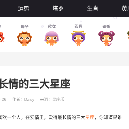
运势
塔罗
生肖
黄
长情的三大星座
-26
作者：Daisy
来源：星座乐
欢一个人。在爱情里，爱得最长情的三大
星座
，你知道是谁