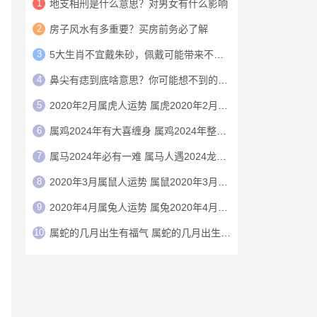
1
地支相刑是什么意思？对男女有什么影响
2
房子风水有多重要？买房前务必了解
3
5大生肖不宜戴朱砂，佩戴可能带来不利影响
4
鼻尖有痣到底啥意思？你可能想不到的财运玄机
5
2020年2月属虎人运势 属虎2020年2月运程
6
属鸡2024年有大喜缠身 属鸡2024年整体运势
7
属马2024年必有一难 属马人遇2024龙年运气如何
8
2020年3月属鼠人运势 属鼠2020年3月运程
9
2020年4月属兔人运势 属兔2020年4月运程
10
属蛇的几月出生有福气 属蛇的几月出生上等命