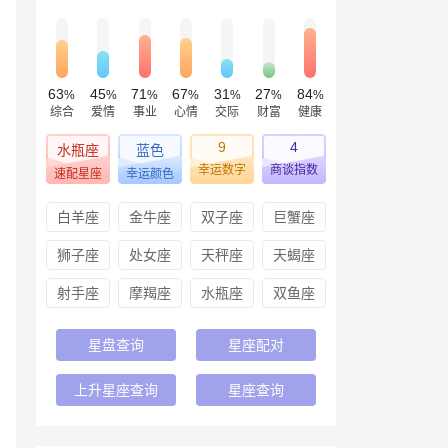
63
45
71
67
31
27
84
%
%
%
%
%
%
%
综合
爱情
事业
心情
交际
财富
健康
9
4
水瓶座
蓝色
幸运数字
商谈指数
速配星座
幸运颜色
白羊座
金牛座
双子座
巨蟹座
狮子座
处女座
天秤座
天蝎座
射手座
摩羯座
水瓶座
双鱼座
星盘查询
星座配对
上升星座查询
星座查询