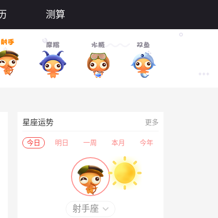
历
测算
星座运势
更多
今日
明日
一周
本月
今年
射手座