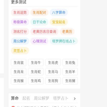
更多测试
生肖运势
生肖配对
八字算命
称骨算命
日干论命
宝宝起名
测名打分
老黄历吉日查询
老黄历
周公解梦
心理测试
塔罗牌在线占卜
灵签占卜
生肖鼠
生肖牛
生肖虎
生肖兔
生肖龙
生肖蛇
生肖马
生肖羊
生肖猴
生肖鸡
生肖狗
生肖猪
算命
起名
周公解梦
塔罗占卜
心理测试
老黄历