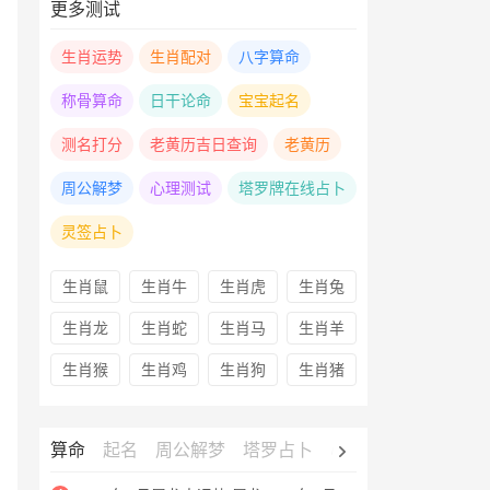
更多测试
生肖运势
生肖配对
八字算命
称骨算命
日干论命
宝宝起名
测名打分
老黄历吉日查询
老黄历
周公解梦
心理测试
塔罗牌在线占卜
灵签占卜
生肖鼠
生肖牛
生肖虎
生肖兔
生肖龙
生肖蛇
生肖马
生肖羊
生肖猴
生肖鸡
生肖狗
生肖猪
算命
起名
周公解梦
塔罗占卜
心理测试
老黄历