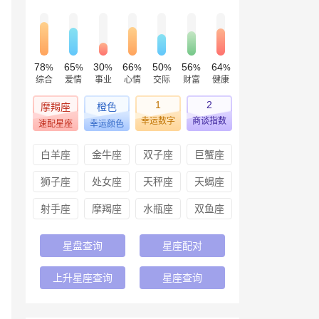
78
65
30
66
50
56
64
%
%
%
%
%
%
%
综合
爱情
事业
心情
交际
财富
健康
1
2
摩羯座
橙色
幸运数字
商谈指数
速配星座
幸运颜色
白羊座
金牛座
双子座
巨蟹座
狮子座
处女座
天秤座
天蝎座
射手座
摩羯座
水瓶座
双鱼座
星盘查询
星座配对
上升星座查询
星座查询