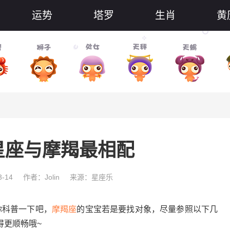
运势
塔罗
生肖
黄
星座与摩羯最相配
-14
作者：Jolin
来源：星座乐
科普一下吧，
摩羯座
的宝宝若是要找对象，尽量参照以下几
得更顺畅哦~