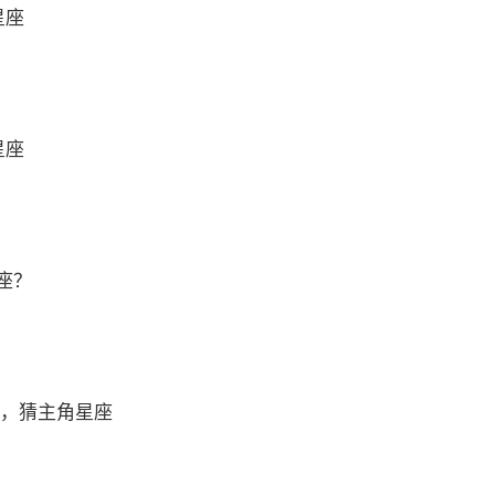
星座
星座
座？
 ，猜主角星座