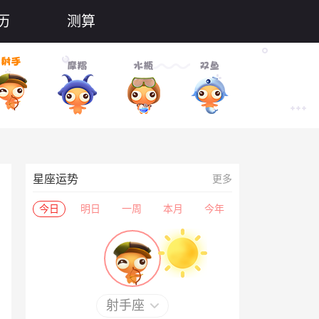
历
测算
星座运势
更多
今日
明日
一周
本月
今年
射手座