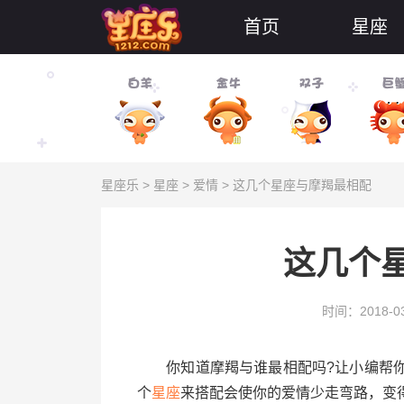
首页
星座
星座乐
>
星座
>
爱情
> 这几个星座与摩羯最相配
这几个
时间：2018-03
你知道摩羯与谁最相配吗?让小编帮你
个
星座
来搭配会使你的爱情少走弯路，变