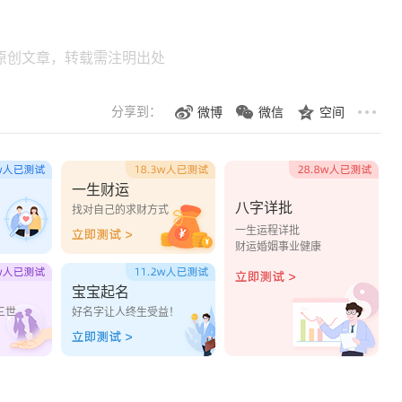
原创文章，转载需注明出处
分享到：
微博
微信
空间
一生财运
八字详批
？
找对自己的求财方式
一生运程详批
财运婚姻事业健康
宝宝起名
三世
好名字让人终生受益！