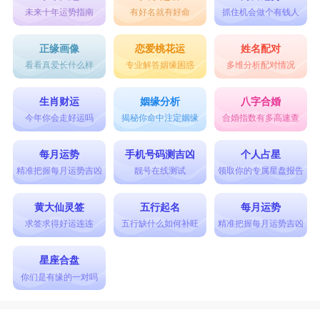
未来十年运势指南
有好名就有好命
抓住机会做个有钱人
正缘画像
恋爱桃花运
姓名配对
看看真爱长什么样
专业解答姻缘困惑
多维分析配对情况
生肖财运
姻缘分析
八字合婚
今年你会走好运吗
揭秘你命中注定姻缘
合婚指数有多高速查
每月运势
手机号码测吉凶
个人占星
精准把握每月运势吉凶
靓号在线测试
领取你的专属星盘报告
黄大仙灵签
五行起名
每月运势
求签求得好运连连
五行缺什么如何补旺
精准把握每月运势吉凶
星座合盘
你们是有缘的一对吗