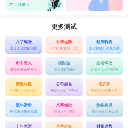
更多测试
八字称骨
五年运势
翻身转机
迟迟未成功的原因
未来5年发展一览
告诉你赚什么最吃香
命中贵人
横财运
姓名详批
谁是你的命中贵人
躺着都能赚钱
姓名对人生的影响
紫微斗数
公司起名
塔罗牌
预测你一生的命运
初创公司起名玄机
指引你的未来人生
流年运势
八字精批
测终身运
财运婚姻事业健康
解答人生困惑
洞悉未来鸿图大运
十年大运
八字起名
财富运势