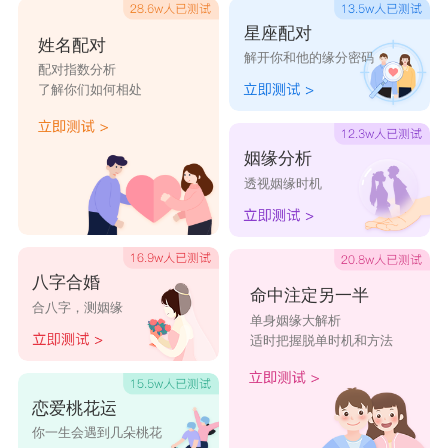
星座配对
姓名配对
解开你和他的缘分密码
配对指数分析
了解你们如何相处
姻缘分析
透视姻缘时机
八字合婚
命中注定另一半
合八字，测姻缘
单身姻缘大解析
适时把握脱单时机和方法
恋爱桃花运
你一生会遇到几朵桃花