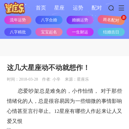
首页
星座
运势
配对
流年运势
八字合婚
婚姻运势
姓名配对
八字精批
宝宝起名
一生财运
结婚吉日
这几大星座动不动就想作！
时间：2018-03-28
作者: 小辛
来源：星座乐
恋爱吵架总是难免的，小作怡情， 对于那些
情绪化的人，总是很容易因为一些细微的事情影响
心情甚至言行举止。
12星座
有哪些人作起来让人又
爱又恨