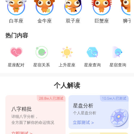
白羊座
金牛座
双子座
巨蟹座
狮子
第八名：
巨蟹座
巨蟹座
男生的占有欲，只停留在对待领证伴侣
热门内容
的层面，作为男朋友，他们还是特别宽容大度的，
绝对不会去限制女友的交友自由。而且，即便是作
星座配对
星宿关系
上升星座
星座查询
星宿查询
为丈夫，他们也不会胡乱限制女友和任何异性的来
往，在他们眼里，那根本就是一个不懂事的孩子才
个人解读
会去做的事。
第七名：
白羊座
星盘分析
白羊座
男生只是个有着小小的大男子主义的男
八字精批
个人星盘分析
详细八字分析，
人，但是他们懂得分寸，不会像大狮子和大天蝎一
全方面了解你的命运情况
样无理取闹。他们只吃该吃的醋，比如说伴侣的确