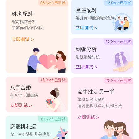
琴。面对自己的伴侣，天秤男也是从来都不会去承
星座配对
姓名配对
解开你和他的缘分密码
认错误，哪怕自己有错在先，他们也会等着对方来
配对指数分析
了解你们如何相处
认错和求和好，特别的霸道和任性。
姻缘分析
第四名：
金牛座
透视姻缘时机
金牛座
男生生性多疑，对爱人的话总是心存怀
疑，认为对方对自己有所隐瞒，有所欺骗。而为了
证明对方是在“欺瞒”自己，金牛座男生经常会做出
八字合婚
命中注定另一半
合八字，测姻缘
一些让人匪夷所思的行为来，譬如说找个侦探跟踪
单身姻缘大解析
适时把握脱单时机和方法
对方，为的就是找出他们口中所谓的“真相”。
第三名：
处女座
恋爱桃花运
处女座
男生虽然温柔，可是心眼很小，而且，
你一生会遇到几朵桃花