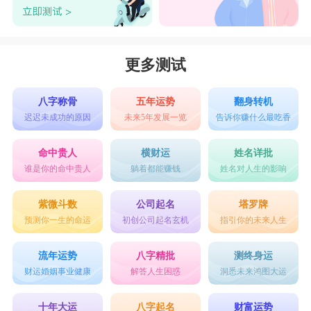
他们特别喜欢给伴侣提出一些建议参考，譬如说职
业规划、旅游地点的选择之类的问题。说白了就是
在帮对方做决定，一旦对方表现出了任何抵触和不
更多测试
愿意，他们反而会大发脾气。
八字称骨
五年运势
翻身转机
第二名：
天蝎座
迟迟未成功的原因
未来5年发展一览
告诉你赚什么最吃香
天蝎座
男生不希望自己的女友对自己有任何事
情的隐瞒，他们想要知道有关爱人的一切事情，从
命中贵人
横财运
姓名详批
谁是你的命中贵人
躺着都能赚钱
姓名对人生的影响
家庭背景到朋友圈，从过去的感情、交往对象到如
今心里是否还有别人。
紫微斗数
公司起名
塔罗牌
预测你一生的命运
初创公司起名玄机
指引你的未来人生
第一名：
狮子座
狮子座
男生是出了名的霸道，自己深爱的女
流年运势
八字精批
测终身运
财运婚姻事业健康
解答人生困惑
洞悉未来鸿图大运
人，连别的男人多看了几眼都会认为对方有“想夺
人所爱”的企图，疑心病不是一般的重。通常表现
十年大运
八字起名
财富运势