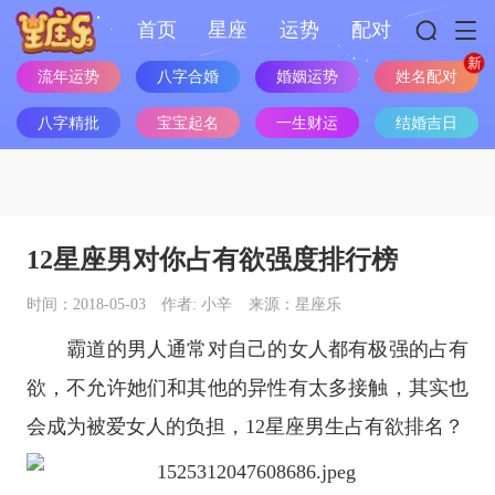
首页
星座
运势
配对
姓名配对
流年运势
八字合婚
婚姻运势
八字精批
宝宝起名
一生财运
结婚吉日
12星座男对你占有欲强度排行榜
时间：2018-05-03
作者: 小辛
来源：星座乐
霸道的男人通常对自己的女人都有极强的占有
欲，不允许她们和其他的异性有太多接触，其实也
会成为被爱女人的负担，
12
星座
男生占有欲排名？