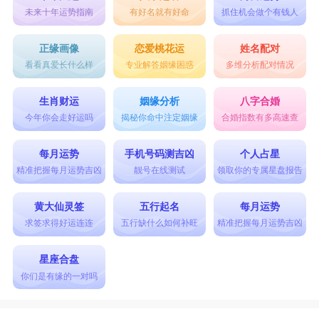
为限制女友的个人自由，让女孩们有苦难言，承担
未来十年运势指南
有好名就有好命
抓住机会做个有钱人
不起。
正缘画像
恋爱桃花运
姓名配对
星座乐原创文章，转载需注明出处
看看真爱长什么样
专业解答姻缘困惑
多维分析配对情况
生肖财运
姻缘分析
八字合婚
今年你会走好运吗
揭秘你命中注定姻缘
合婚指数有多高速查
每月运势
手机号码测吉凶
个人占星
精准把握每月运势吉凶
靓号在线测试
领取你的专属星盘报告
黄大仙灵签
五行起名
每月运势
求签求得好运连连
五行缺什么如何补旺
精准把握每月运势吉凶
星座合盘
你们是有缘的一对吗