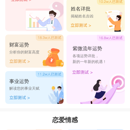
和某个异性太过亲近了，但是他们从来不会去无理
姓名详批
取闹，将所有异性都当作是自己的一大假想敌人。
揭秘姓名吉凶
第六名：
双子座
虽然
双子座
男生并非强势男生，但是，他们却
财富运势
会用自己的方式来表达自己的不满，最常见的行为
紫微流年运势
分析你的财富高度
就是，发闷气，不理伴侣。没错，他们内心的占有
各项运势详批，
新的一年新的机遇！
欲作祟，让他们不喜欢伴侣和任何异性有交流，一
旦伴侣没有按照他们的这个要求来做，他们就会和
事业运势
伴侣冷战，不肯退步。
解读您的事业天赋
第五名：
天秤座
天秤座
男生是最不喜欢认错的一大星座男生，
在他们眼里，自己就是毫无缺点、无懈可击的完
恋爱情感
美，别人任何的指责和批评都是无中生有的乱弹