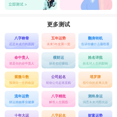
更多测试
八字称骨
五年运势
翻身转机
迟迟未成功的原因
未来5年发展一览
告诉你赚什么最吃香
命中贵人
横财运
姓名详批
谁是你的命中贵人
躺着都能赚钱
姓名对人生的影响
紫微斗数
公司起名
塔罗牌
预测你一生的命运
初创公司起名玄机
指引你的未来人生
流年运势
八字精批
测终身运
财运婚姻事业健康
解答人生困惑
洞悉未来鸿图大运
十年大运
八字起名
财富运势