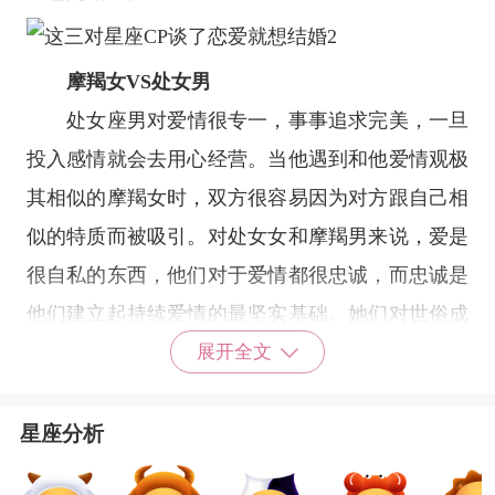
摩羯女VS处女男
处女座
男对爱情很专一，事事追求完美，一旦
投入感情就会去用心经营。当他遇到和他爱情观极
其相似的摩羯女时，双方很容易因为对方跟自己相
似的特质而被吸引。对处女女和摩羯男来说，爱是
很自私的东西，他们对于爱情都很忠诚，而忠诚是
他们建立起持续爱情的最坚实基础。她们对世俗成
功有着一致的目标，都愿意为成功奋斗，不会偷
展开全文
懒。他们交往时会一起为前途作计划，其中也包括
结婚，而他们的婚姻很可能和经济利益相关。
星座分析