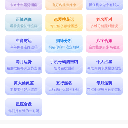
未来十年运势指南
有好名就有好命
抓住机会做个有钱人
正缘画像
恋爱桃花运
姓名配对
看看真爱长什么样
专业解答姻缘困惑
多维分析配对情况
生肖财运
姻缘分析
八字合婚
今年你会走好运吗
揭秘你命中注定姻缘
合婚指数有多高速查
每月运势
手机号码测吉凶
个人占星
精准把握每月运势吉凶
靓号在线测试
领取你的专属星盘报告
黄大仙灵签
五行起名
每月运势
求签求得好运连连
五行缺什么如何补旺
精准把握每月运势吉凶
星座合盘
你们是有缘的一对吗