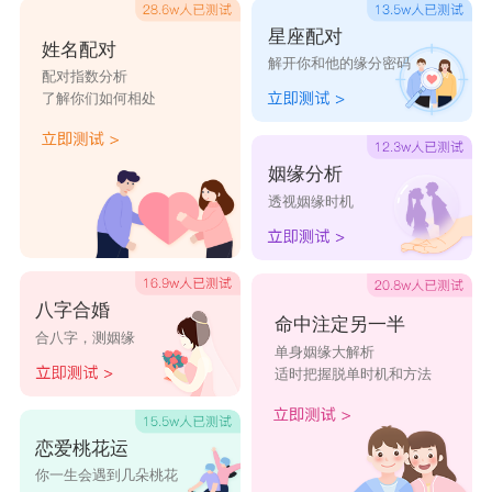
星座配对
姓名配对
解开你和他的缘分密码
配对指数分析
了解你们如何相处
姻缘分析
透视姻缘时机
八字合婚
命中注定另一半
合八字，测姻缘
单身姻缘大解析
适时把握脱单时机和方法
恋爱桃花运
你一生会遇到几朵桃花