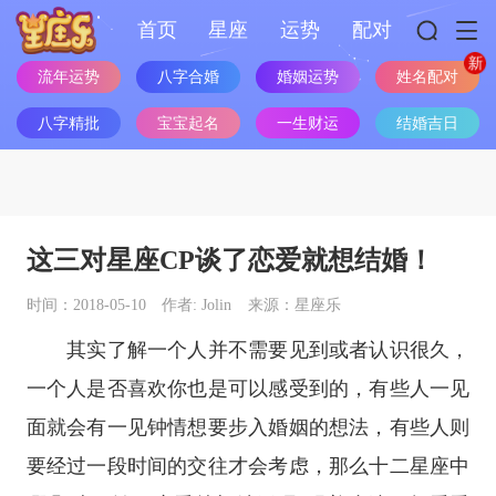
首页
星座
运势
配对
姓名配对
流年运势
八字合婚
婚姻运势
八字精批
宝宝起名
一生财运
结婚吉日
这三对星座CP谈了恋爱就想结婚！
时间：2018-05-10
作者: Jolin
来源：星座乐
其实了解一个人并不需要见到或者认识很久，
一个人是否喜欢你也是可以感受到的，有些人一见
面就会有一见钟情想要步入婚姻的想法，有些人则
要经过一段时间的交往才会考虑，那么
十二星座
中