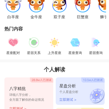
天蝎女VS白羊男
白羊男和天蝎女的共同特征是，对自己的人生
白羊座
金牛座
双子座
巨蟹座
狮子
目标很清楚。两人在交往时，如果发现对方没有结
热门内容
婚的目标，就会果断分手，各自找下一个。白羊男
有了另一半后，会认真去拼事业，天蝎女则会支持
白羊男，她本身也很有主张。这个组合如果认真的
星座配对
星宿关系
上升星座
星座查询
星宿查询
在交往，就表示有结婚的打算!但是二位要注意的
是你们都属于个性很强的人吶，彼此产生误会的几
个人解读
率特别大，很容易互相较真儿，如果真的想要在一
起是需要付出比其他人多一倍的努力呢。
星盘分析
八字精批
星座乐原创文章，转载需注明出处
个人星盘分析
详细八字分析，
全方面了解你的命运情况