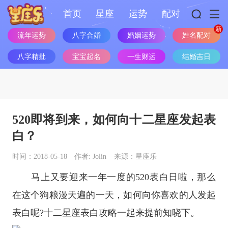
首页
星座
运势
配对
流年运势
八字合婚
婚姻运势
姓名配对
八字精批
宝宝起名
一生财运
结婚吉日
520即将到来，如何向十二星座发起表
白？
时间：2018-05-18
作者: Jolin
来源：星座乐
马上又要迎来一年一度的520表白日啦，那么
在这个狗粮漫天遍的一天，如何向你喜欢的人发起
表白呢?
十二
星座
表白攻略一起来提前知晓下。