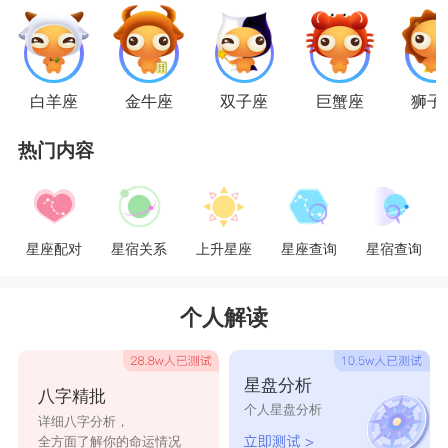
征，因此，你只要问处女：“什么样的我能让你感
到最舒服”?
天秤座
白羊座
金牛座
双子座
巨蟹座
狮子
天秤存留着无形的平衡板，他们个性优雅散
漫，但特别在乎平等，因此只要传递给他们你对Ta
热门内容
的感受就好，比如：“我爱你那温柔的吻和迷人的
微笑”。
星座配对
星宿关系
上升星座
星座查询
星宿查询
天蝎座
天蝎的冷漠与浓烈并存，爱她就告诉TA
个人解读
你：“对我而言，你是无可代替的，因为你是独一
无二的”。
星盘分析
八字精批
个人星盘分析
详细八字分析，
射手座
全方面了解你的命运情况