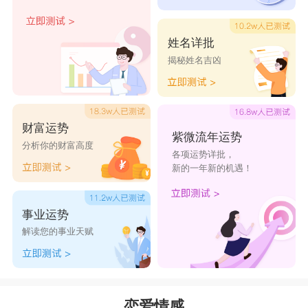
射手是自由的化身，可以跟他们说：“跟你在
一起非常开心”。
姓名详批
揭秘姓名吉凶
摩羯座
摩羯的性格严谨内敛，在沉默中固执己见，你
可以这样子跟他们表达：“只有你能给我幸福，这
财富运势
紫微流年运势
个世上没有比跟你在一起更幸福的事了”。
分析你的财富高度
各项运势详批，
水瓶座
新的一年新的机遇！
瓶子是个性格特点是与众不同的，因此你只要
告诉瓶子：“你就是我一直在追寻的那个人”，他们
事业运势
解读您的事业天赋
会明白你的意思的。
双鱼座
双鱼对爱情的追求程度可能也无人能及，你要
恋爱情感
跟他们传递你的爱意，可以告诉双鱼“让我们试着