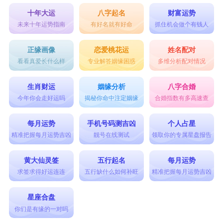
十年大运
八字起名
财富运势
未来十年运势指南
有好名就有好命
抓住机会做个有钱人
正缘画像
恋爱桃花运
姓名配对
看看真爱长什么样
专业解答姻缘困惑
多维分析配对情况
生肖财运
姻缘分析
八字合婚
今年你会走好运吗
揭秘你命中注定姻缘
合婚指数有多高速查
每月运势
手机号码测吉凶
个人占星
精准把握每月运势吉凶
靓号在线测试
领取你的专属星盘报告
黄大仙灵签
五行起名
每月运势
求签求得好运连连
五行缺什么如何补旺
精准把握每月运势吉凶
星座合盘
你们是有缘的一对吗