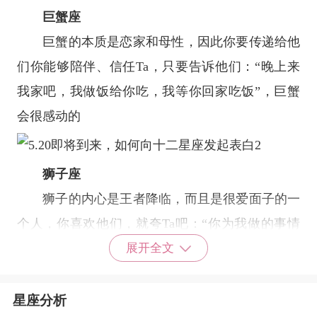
巨蟹座
巨蟹的本质是恋家和母性，因此你要传递给他
们你能够陪伴、信任Ta，只要告诉他们：“晚上来
我家吧，我做饭给你吃，我等你回家吃饭”，巨蟹
会很感动的
狮子座
狮子的内心是王者降临，而且是很爱面子的一
个人，你喜欢他们，就夸Ta吧：“你为我做的事情
就是我的全部”。
展开全文
处女座
处女是公认的完美主义者，洁癖是他们的象
星座分析