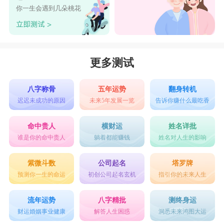
你一生会遇到几朵桃花
更多测试
八字称骨
五年运势
翻身转机
迟迟未成功的原因
未来5年发展一览
告诉你赚什么最吃香
命中贵人
横财运
姓名详批
谁是你的命中贵人
躺着都能赚钱
姓名对人生的影响
紫微斗数
公司起名
塔罗牌
预测你一生的命运
初创公司起名玄机
指引你的未来人生
流年运势
八字精批
测终身运
财运婚姻事业健康
解答人生困惑
洞悉未来鸿图大运