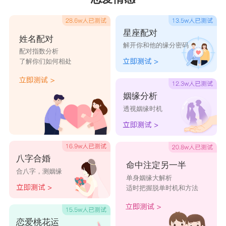
成为这个世界最幸运的一对”。
星座配对
星座乐原创文章，转载需注明出处
姓名配对
解开你和他的缘分密码
配对指数分析
了解你们如何相处
姻缘分析
透视姻缘时机
八字合婚
命中注定另一半
合八字，测姻缘
单身姻缘大解析
适时把握脱单时机和方法
恋爱桃花运