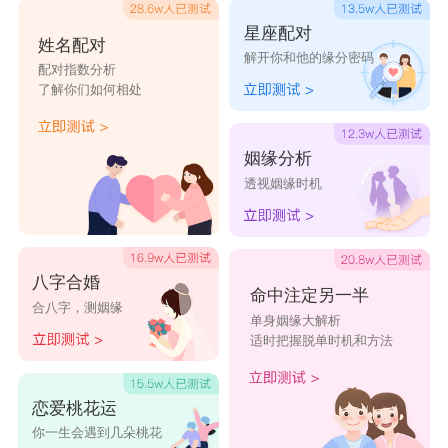
星座配对
姓名配对
解开你和他的缘分密码
配对指数分析
了解你们如何相处
姻缘分析
透视姻缘时机
八字合婚
命中注定另一半
合八字，测姻缘
单身姻缘大解析
适时把握脱单时机和方法
恋爱桃花运
你一生会遇到几朵桃花