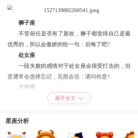
狮子座
不管前任是否有了新欢，狮子都觉得自己是最
优秀的，所以会傲娇的给一句：后悔了吧?
处女座
一段失败的感情对于
处女座
会很受打击的，但
是通常会选择忘记，见面会说：请问你是?
天秤座
就算分手了也不至于老死不相往来啦!偶尔也
展开全文
会 联系问候一下，厕所门口遇见也会寒暄一句：
吃过了吗?
星座分析
天蝎座