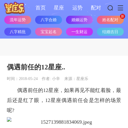
首页
星座
运势
配对
流年运势
八字合婚
婚姻运势
姓名配对
八字精批
宝宝起名
一生财运
结婚吉日
偶遇前任的12星座..
时间：2018-05-24
作者: 小辛
来源：星座乐
偶遇前任的
12星座
，如果再见不能红着脸，最
后还是红了眼，
12星座
偶遇前任会是怎样的场景
呢?