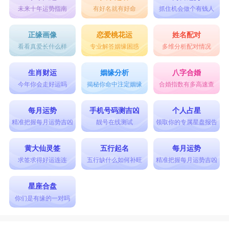
未来十年运势指南
有好名就有好命
抓住机会做个有钱人
正缘画像
恋爱桃花运
姓名配对
看看真爱长什么样
专业解答姻缘困惑
多维分析配对情况
生肖财运
姻缘分析
八字合婚
今年你会走好运吗
揭秘你命中注定姻缘
合婚指数有多高速查
每月运势
手机号码测吉凶
个人占星
精准把握每月运势吉凶
靓号在线测试
领取你的专属星盘报告
黄大仙灵签
五行起名
每月运势
求签求得好运连连
五行缺什么如何补旺
精准把握每月运势吉凶
星座合盘
你们是有缘的一对吗