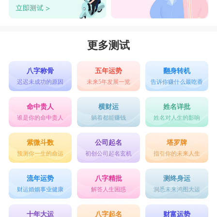
更多测试
八字称骨
五年运势
翻身转机
迟迟未成功的原因
未来5年发展一览
告诉你赚什么最吃香
命中贵人
横财运
姓名详批
谁是你的命中贵人
躺着都能赚钱
姓名对人生的影响
紫微斗数
公司起名
塔罗牌
预测你一生的命运
初创公司起名玄机
指引你的未来人生
流年运势
八字精批
测终身运
财运婚姻事业健康
解答人生困惑
洞悉未来鸿图大运
十年大运
八字起名
财富运势