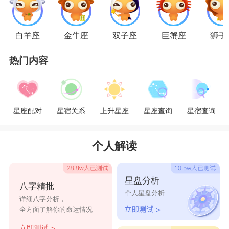
前任的痛会让他深深埋在心里，不敢轻易触
碰，偶遇前任，可能会说一句：你还好吗?
白羊座
金牛座
双子座
巨蟹座
狮子
热门内容
射手座
前任多了去了，哪里还都能记得?见了面最多
聊聊今天天气怎么样之类的客套话了
星座配对
星宿关系
上升星座
星座查询
星宿查询
摩羯座
摩羯总是记得当时的初心，所以前任的印象一
个人解读
直都是很好的，见了面可能会发自内心的来一句：
你更美了。
星盘分析
八字精批
水瓶座
个人星盘分析
详细八字分析，
曾经的爱人就是停留在过去，干嘛还要在现在
全方面了解你的命运情况
这个时机里遇到?遇到了也是简单一句：走开!