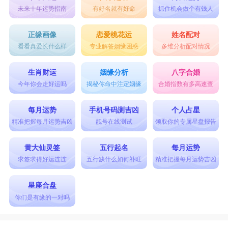
未来十年运势指南
有好名就有好命
抓住机会做个有钱人
正缘画像
恋爱桃花运
姓名配对
看看真爱长什么样
专业解答姻缘困惑
多维分析配对情况
生肖财运
姻缘分析
八字合婚
今年你会走好运吗
揭秘你命中注定姻缘
合婚指数有多高速查
每月运势
手机号码测吉凶
个人占星
精准把握每月运势吉凶
靓号在线测试
领取你的专属星盘报告
黄大仙灵签
五行起名
每月运势
求签求得好运连连
五行缺什么如何补旺
精准把握每月运势吉凶
星座合盘
你们是有缘的一对吗