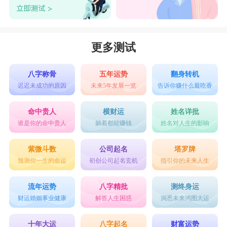
更多测试
八字称骨
五年运势
翻身转机
迟迟未成功的原因
未来5年发展一览
告诉你赚什么最吃香
命中贵人
横财运
姓名详批
谁是你的命中贵人
躺着都能赚钱
姓名对人生的影响
紫微斗数
公司起名
塔罗牌
预测你一生的命运
初创公司起名玄机
指引你的未来人生
流年运势
八字精批
测终身运
财运婚姻事业健康
解答人生困惑
洞悉未来鸿图大运
十年大运
八字起名
财富运势