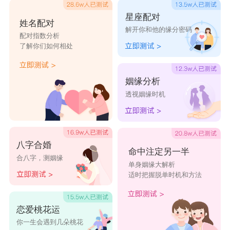
星座配对
姓名配对
解开你和他的缘分密码
配对指数分析
了解你们如何相处
姻缘分析
透视姻缘时机
八字合婚
命中注定另一半
合八字，测姻缘
单身姻缘大解析
适时把握脱单时机和方法
恋爱桃花运
你一生会遇到几朵桃花