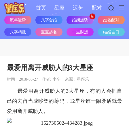
首页
星座
运势
配对
婚姻运势
流年运势
八字合婚
姓名配对
八字精批
宝宝起名
一生财运
结婚吉日
最爱用离开威胁人的3大星座
时间：2018-05-27
作者: 小辛
来源：星座乐
最爱用离开威胁人的3大
星座
，有的人会把自
己的去留当成吵架的筹码，12
星座
谁一闹矛盾就最
爱用离开威胁人。