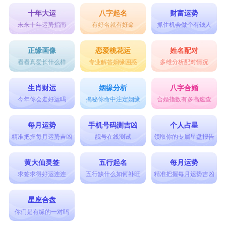
十年大运
八字起名
财富运势
未来十年运势指南
有好名就有好命
抓住机会做个有钱人
正缘画像
恋爱桃花运
姓名配对
看看真爱长什么样
专业解答姻缘困惑
多维分析配对情况
生肖财运
姻缘分析
八字合婚
今年你会走好运吗
揭秘你命中注定姻缘
合婚指数有多高速查
每月运势
手机号码测吉凶
个人占星
精准把握每月运势吉凶
靓号在线测试
领取你的专属星盘报告
黄大仙灵签
五行起名
每月运势
求签求得好运连连
五行缺什么如何补旺
精准把握每月运势吉凶
星座合盘
你们是有缘的一对吗