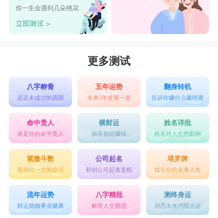
你一生会遇到几朵桃花
更多测试
八字称骨
五年运势
翻身转机
迟迟未成功的原因
未来5年发展一览
告诉你赚什么最吃香
命中贵人
横财运
姓名详批
谁是你的命中贵人
躺着都能赚钱
姓名对人生的影响
紫微斗数
公司起名
塔罗牌
预测你一生的命运
初创公司起名玄机
指引你的未来人生
流年运势
八字精批
测终身运
财运婚姻事业健康
解答人生困惑
洞悉未来鸿图大运