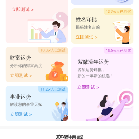
金牛男一旦找到了真爱会非常珍惜。而且还是
姓名详批
极其负责任的人，他们不会随便开口说要娶你，但
揭秘姓名吉凶
当他们决定开口，是绝对会负责到底，金牛男认为
做比说更重要，他们习惯把对方当家人一样的对
待，虽然有时候甜言蜜语的风度不及格，但情义照
财富运势
紫微流年运势
分析你的财富高度
顾的心是不用怀疑的.
各项运势详批，
新的一年新的机遇！
星座乐原创文章，转载需注明出处
事业运势
解读您的事业天赋
恋爱情感