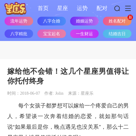
首页
星座
运势
配对
流年运势
八字合婚
婚姻运势
姓名配对
八字精批
宝宝起名
一生财运
结婚吉日
嫁给他不会错！这几个星座男值得让
你托付终身
时间：2018-06-07
作者: Jolin
来源：星座乐
每个女孩子都梦想可以嫁给一个疼爱自己的男
人，希望谈一次奔着结婚的恋爱，就如那句话
说“如果最后是你，晚点遇见也没关系”，那么
十二