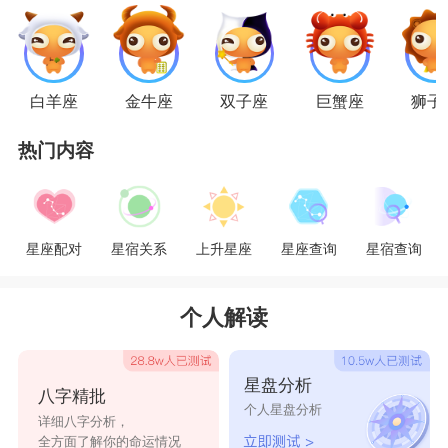
NO.3：
天蝎座
天蝎男爱一个人就要一定爱到底，同时也希望
对方给予自己相同待遇。忠实与完全的爱，是蝎子
白羊座
金牛座
双子座
巨蟹座
狮子
最在乎的。他们在彻底爱上对方以后会变得很白
热门内容
痴，有时候会突然做出很幼稚的动作，他们会愿意
在下班以后或者双休时候一直陪在对方身边，愿意
陪她们去任何一个地方，在他们心中爱情很简单，
星座配对
星宿关系
上升星座
星座查询
星宿查询
只要两个人的心时刻心系彼此，携手到老已经足
够!
个人解读
星盘分析
八字精批
个人星盘分析
详细八字分析，
NO.4：
金牛座
全方面了解你的命运情况