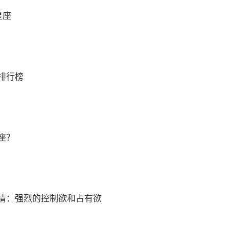
星座
排行榜
座？
情：强烈的控制欲和占有欲