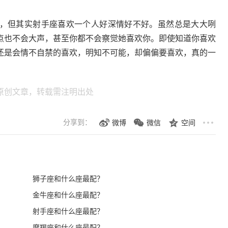
，但其实射手座喜欢一个人好深情好不好。虽然总是大大咧
点也不会大声，甚至你都不会察觉她喜欢你。即使知道你喜欢
还是会情不自禁的喜欢，明知不可能，却偏偏要喜欢，真的一
原创文章，转载需注明出处
分享到：
微博
微信
空间
狮子座和什么座最配？
金牛座和什么座最配？
射手座和什么座最配？
摩羯座和什么座最配？