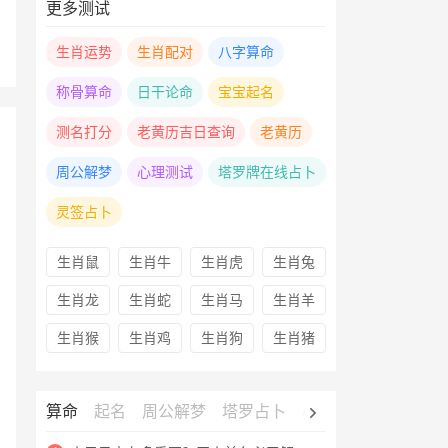
更多测试
生肖运势
生肖配对
八字算命
称骨算命
日干论命
宝宝起名
测名打分
老黄历吉日查询
老黄历
周公解梦
心理测试
塔罗牌在线占卜
灵签占卜
生肖鼠
生肖牛
生肖虎
生肖兔
生肖龙
生肖蛇
生肖马
生肖羊
生肖猴
生肖鸡
生肖狗
生肖猪
算命
起名
周公解梦
塔罗占卜
心理测试
老黄历