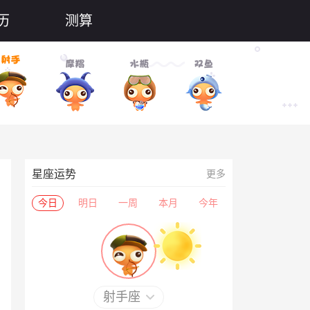
历
测算
星座运势
更多
今日
明日
一周
本月
今年
射手座