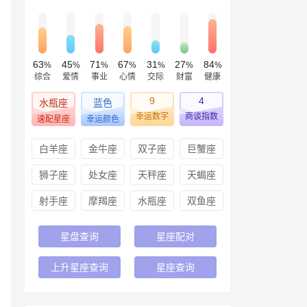
63
45
71
67
31
27
84
%
%
%
%
%
%
%
综合
爱情
事业
心情
交际
财富
健康
9
4
水瓶座
蓝色
幸运数字
商谈指数
速配星座
幸运颜色
白羊座
金牛座
双子座
巨蟹座
狮子座
处女座
天秤座
天蝎座
射手座
摩羯座
水瓶座
双鱼座
星盘查询
星座配对
上升星座查询
星座查询