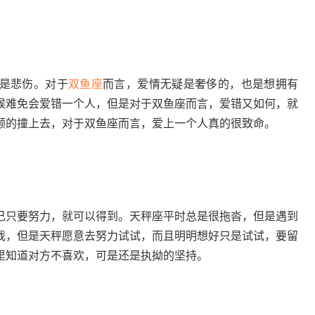
是悲伤。对于
双鱼座
而言，爱情无疑是奢侈的，也是想拥有
候难免会爱错一个人，但是对于双鱼座而言，爱错又如何，就
顾的撞上去，对于双鱼座而言，爱上一个人真的很致命。
己只要努力，就可以得到。天秤座平时总是很拖沓，但是遇到
我，但是天秤愿意去努力试试，而且明明想好只是试试，要留
里知道对方不喜欢，可是还是执拗的坚持。