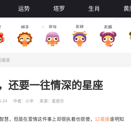
运势
塔罗
生肖
黄
的星座
，还要一往情深的星座
-24
作者：小辛
来源：星座乐
慧，但是在爱情这件事上却很执着也很傻，
12星座
谁明知