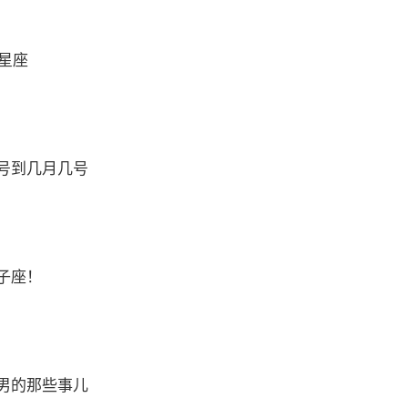
么星座
号到几月几号
子座！
男的那些事儿