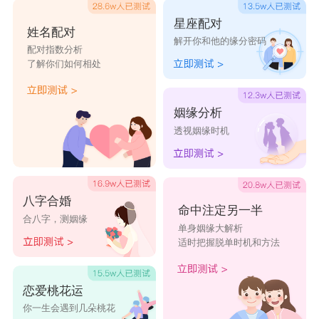
星座配对
姓名配对
解开你和他的缘分密码
配对指数分析
了解你们如何相处
姻缘分析
透视姻缘时机
八字合婚
命中注定另一半
合八字，测姻缘
单身姻缘大解析
适时把握脱单时机和方法
恋爱桃花运
你一生会遇到几朵桃花