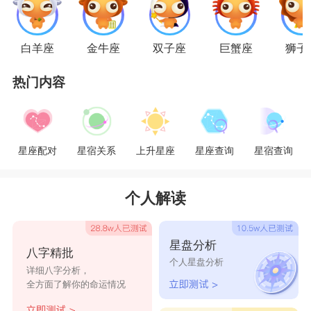
天蝎座
天蝎女觉得只要有骄傲，就不怕没有爱情的，
在骄傲和爱情面前，天蝎女会选择骄傲。天蝎女一
白羊座
金牛座
双子座
巨蟹座
狮子
直在培养着自己各方面的能力，她们希望自己可以
热门内容
是一个优秀的人，只有自己变得优秀了，才会不害
怕失去和勇敢的去拥有，天蝎女在生活中是一个以
自己为傲的人。
星座配对
星宿关系
上升星座
星座查询
星宿查询
星座乐原创文章，转载需注明出处
个人解读
星盘分析
八字精批
个人星盘分析
详细八字分析，
全方面了解你的命运情况