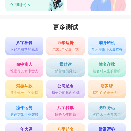
更多测试
八字称骨
五年运势
翻身转机
迟迟未成功的原因
未来5年发展一览
告诉你赚什么最吃香
命中贵人
横财运
姓名详批
谁是你的命中贵人
躺着都能赚钱
姓名对人生的影响
紫微斗数
公司起名
塔罗牌
预测你一生的命运
初创公司起名玄机
指引你的未来人生
流年运势
八字精批
测终身运
财运婚姻事业健康
解答人生困惑
洞悉未来鸿图大运
十年大运
八字起名
财富运势