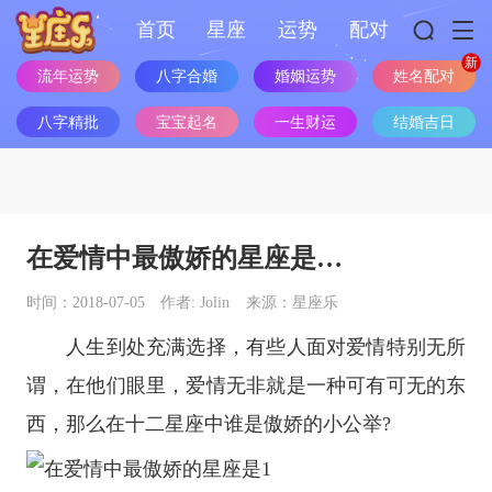
首页
星座
运势
配对
流年运势
八字合婚
婚姻运势
姓名配对
八字精批
宝宝起名
一生财运
结婚吉日
在爱情中最傲娇的星座是…
时间：2018-07-05
作者: Jolin
来源：星座乐
人生到处充满选择，有些人面对爱情特别无所
谓，在他们眼里，爱情无非就是一种可有可无的东
西，那么在
十二星座
中谁是傲娇的小公举?