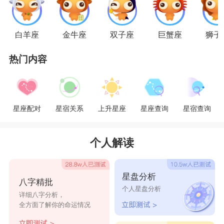
座。倘若对方一心一意对他们付出自己的真心和诚
意，对他们格外好，金牛座人都会看在眼里，即便
白羊座
金牛座
双子座
巨蟹座
狮子
嘴上没有说什么，心里也在开始接纳对方，一旦金
热门内容
牛座人掉入了爱情的漩涡，从彻底爱上对方的那一
刻起就会甘愿为对方掏心掏肺。
星座乐原创文章，转载需注明出处
星座配对
星宿关系
上升星座
星座查询
星宿查询
个人解读
星盘分析
八字精批
个人星盘分析
详细八字分析，
全方面了解你的命运情况