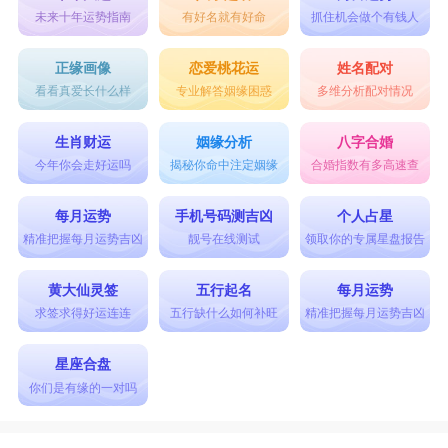
未来十年运势指南
有好名就有好命
抓住机会做个有钱人
正缘画像
恋爱桃花运
姓名配对
看看真爱长什么样
专业解答姻缘困惑
多维分析配对情况
生肖财运
姻缘分析
八字合婚
今年你会走好运吗
揭秘你命中注定姻缘
合婚指数有多高速查
每月运势
手机号码测吉凶
个人占星
精准把握每月运势吉凶
靓号在线测试
领取你的专属星盘报告
黄大仙灵签
五行起名
每月运势
求签求得好运连连
五行缺什么如何补旺
精准把握每月运势吉凶
星座合盘
你们是有缘的一对吗