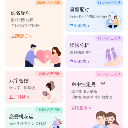
星座配对
姓名配对
解开你和他的缘分密码
配对指数分析
了解你们如何相处
姻缘分析
透视姻缘时机
八字合婚
命中注定另一半
合八字，测姻缘
单身姻缘大解析
适时把握脱单时机和方法
恋爱桃花运
你一生会遇到几朵桃花