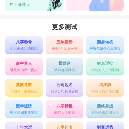
更多测试
八字称骨
五年运势
翻身转机
迟迟未成功的原因
未来5年发展一览
告诉你赚什么最吃香
命中贵人
横财运
姓名详批
谁是你的命中贵人
躺着都能赚钱
姓名对人生的影响
紫微斗数
公司起名
塔罗牌
预测你一生的命运
初创公司起名玄机
指引你的未来人生
流年运势
八字精批
测终身运
财运婚姻事业健康
解答人生困惑
洞悉未来鸿图大运
十年大运
八字起名
财富运势