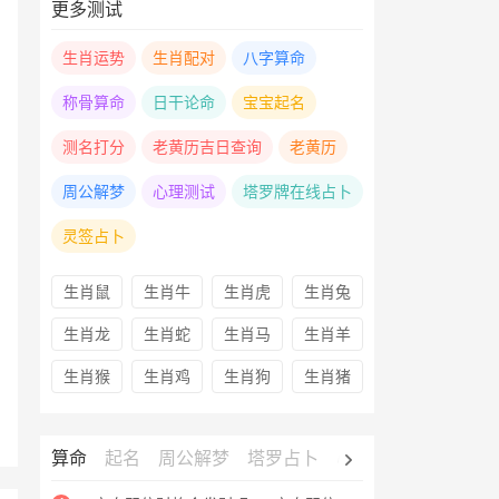
更多测试
生肖运势
生肖配对
八字算命
称骨算命
日干论命
宝宝起名
测名打分
老黄历吉日查询
老黄历
周公解梦
心理测试
塔罗牌在线占卜
灵签占卜
生肖鼠
生肖牛
生肖虎
生肖兔
生肖龙
生肖蛇
生肖马
生肖羊
生肖猴
生肖鸡
生肖狗
生肖猪
算命
起名
周公解梦
塔罗占卜
心理测试
老黄历