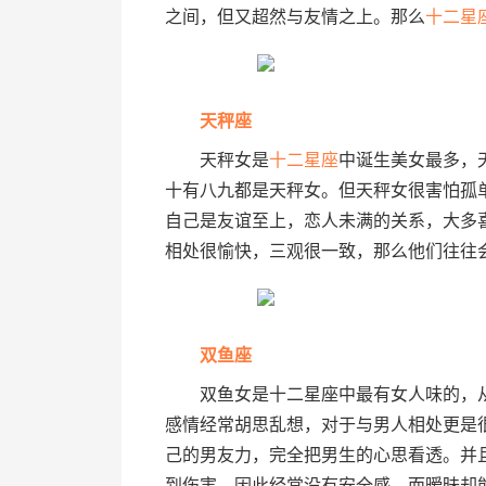
之间，但又超然与友情之上。那么
十二
星
天秤座
天秤女是
十二星座
中诞生美女最多，
十有八九都是天秤女。但天秤女很害怕孤
自己是友谊至上，恋人未满的关系，大多
相处很愉快，三观很一致，那么他们往往
双鱼座
双鱼女是十二星座中最有女人味的，从
感情经常胡思乱想，对于与男人相处更是
己的男友力，完全把男生的心思看透。并
到伤害，因此经常没有安全感。而暧昧却