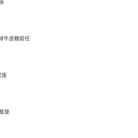
座
掉牛皮糖前任
星座
么星座