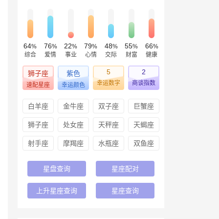
64
76
22
79
48
55
66
%
%
%
%
%
%
%
综合
爱情
事业
心情
交际
财富
健康
5
2
狮子座
紫色
幸运数字
商谈指数
速配星座
幸运颜色
白羊座
金牛座
双子座
巨蟹座
狮子座
处女座
天秤座
天蝎座
射手座
摩羯座
水瓶座
双鱼座
星盘查询
星座配对
上升星座查询
星座查询