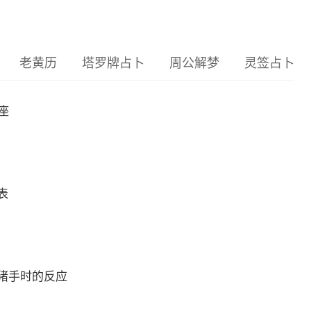
老黄历
塔罗牌占卜
周公解梦
灵签占卜
座
表
猪手时的反应