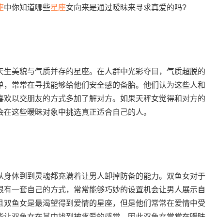
座
中你知道哪些
星座
女向来是通过暧昧来寻求真爱的吗?
天生美貌与气质并存的星座。在人群中光彩夺目，气质超脱的
单，常常在寻找能够给他们安全感的备胎。他们认为这些人和
喜欢以交朋友的方式多加了解对方。如果天秤女觉得和对方的
会在这些暧昧对象中挑选真正适合自己的人。
身体到到灵魂都充满着让男人卸掉防备的能力。双鱼女对于
很有一套自己的方式，常常能够巧妙的设置机会让男人展示自
且双鱼女是最渴望得到爱情的星座，但是他们常常在爱情中受
能让双鱼女在其中找到被疼爱的感觉，因此双鱼女常常在暧昧