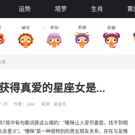
运势
塔罗
生肖
黄
...
获得真爱的星座女是...
-28
作者：Jolin
来源：星座乐
其中有句歌词是这么唱的：“暧昧让人受尽委屈，找不到相
去意义”。“暧昧”是一种很特别的男女朋友关系，存在与友情