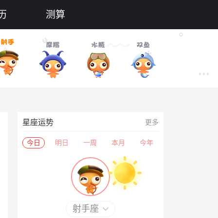
历
测算
星座运势
更多
今日
明日
一周
本月
今年
射手座