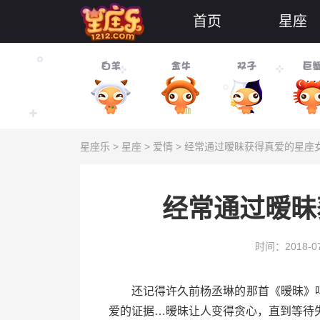
首页
星座
星座乐
>
星座
>
爱情
> 经常通过暧昧获得真爱的星座女是
经常通过暧昧
时间：2018-07
还记得许久前杨丞琳的那首《暧昧》吗?
爱的证据…暧昧让人变得贪心，直到等待失