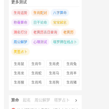
更多测试
生肖运势
生肖配对
八字算命
称骨算命
日干论命
宝宝起名
测名打分
老黄历吉日查询
老黄历
周公解梦
心理测试
塔罗牌在线占卜
灵签占卜
生肖鼠
生肖牛
生肖虎
生肖兔
生肖龙
生肖蛇
生肖马
生肖羊
生肖猴
生肖鸡
生肖狗
生肖猪
算命
起名
周公解梦
塔罗占卜
心理测试
老黄历