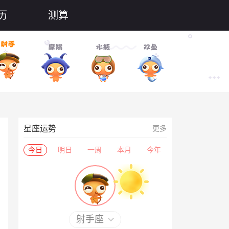
历
测算
星座运势
更多
今日
明日
一周
本月
今年
射手座