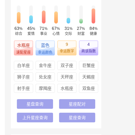
63
45
71
67
31
27
84
%
%
%
%
%
%
%
综合
爱情
事业
心情
交际
财富
健康
9
4
水瓶座
蓝色
幸运数字
商谈指数
速配星座
幸运颜色
白羊座
金牛座
双子座
巨蟹座
狮子座
处女座
天秤座
天蝎座
射手座
摩羯座
水瓶座
双鱼座
星盘查询
星座配对
上升星座查询
星座查询