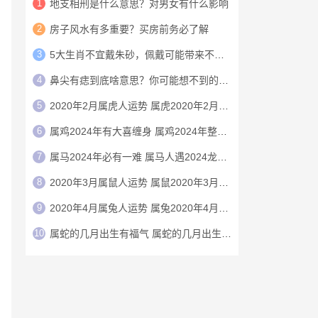
1
地支相刑是什么意思？对男女有什么影响
2
房子风水有多重要？买房前务必了解
3
5大生肖不宜戴朱砂，佩戴可能带来不利影响
4
鼻尖有痣到底啥意思？你可能想不到的财运玄机
5
2020年2月属虎人运势 属虎2020年2月运程
6
属鸡2024年有大喜缠身 属鸡2024年整体运势
7
属马2024年必有一难 属马人遇2024龙年运气如何
8
2020年3月属鼠人运势 属鼠2020年3月运程
9
2020年4月属兔人运势 属兔2020年4月运程
10
属蛇的几月出生有福气 属蛇的几月出生上等命