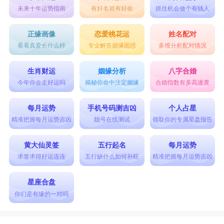
水瓶座
：不想听你解释
未来十年运势指南
有好名就有好命
抓住机会做个有钱人
水瓶男对待感情的态度很鲜明，如果他真的爱
正缘画像
恋爱桃花运
姓名配对
你，就会跟你进行很多沟通，无论精神上的还是其
看看真爱长什么样
专业解答姻缘困惑
多维分析配对情况
他的，他明白这样才会让彼此更深入的了解。但是
生肖财运
姻缘分析
八字合婚
如果水瓶男不再跟你多说话，甚至你多说一句他都
今年你会走好运吗
揭秘你命中注定姻缘
合婚指数有多高速查
会觉得烦，那么你就要正视自己的感情了，看看你
每月运势
手机号码测吉凶
个人占星
们的感情是否出现问题。还有一点若是你仔细观
精准把握每月运势吉凶
靓号在线测试
领取你的专属星盘报告
察，还会发现他跟其他异性有所暧昧。
黄大仙灵签
五行起名
每月运势
双鱼座
：不回短信不联系
求签求得好运连连
五行缺什么如何补旺
精准把握每月运势吉凶
双鱼男在爱情里是很粘人的，因为他们很缺安
全感，这是天生自带的，几乎恨不得天天能够跟心
星座合盘
你们是有缘的一对吗
爱的人煲电话，就算是微信啊、短信啊，也是要天
天聊的。但如果他们不爱了，就会收起自己粘人的