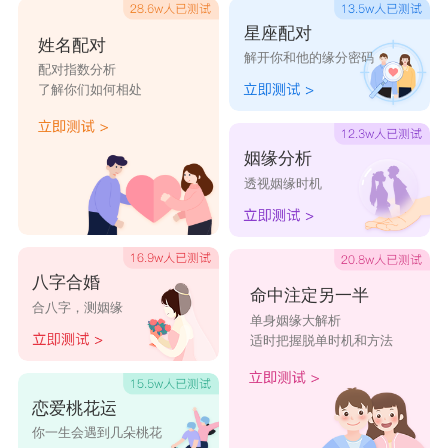
天蝎座
：对你爱搭不理的
星座配对
天蝎男的爱很极端，要么轰轰烈烈，天翻地
姓名配对
解开你和他的缘分密码
配对指数分析
覆，要么快刀斩乱麻，一句话也不想和你说。天蝎
了解你们如何相处
男一旦不爱了，就会不想理你，会好像完全变了一
个人似的，对他捉摸不透，因为天蝎男有时会在心
姻缘分析
里很矛盾，觉得不理对方是不对的，在还没分手前
透视姻缘时机
还会偶尔主动找你说些话，但是次数会越来越少。
射手座
：对你态度很平淡
射手男并不是一个特别专情的男人。当两个人
八字合婚
命中注定另一半
合八字，测姻缘
的激情与热度逐渐消退了，射手男自然就不在在乎
单身姻缘大解析
适时把握脱单时机和方法
你了。射手男很喜欢挑战新鲜的东西，包括爱情也
是如此，越刺激对他们来说越有感觉。当他们在你
恋爱桃花运
身上找不到值得探索的地方时，他们就不会把你看
你一生会遇到几朵桃花