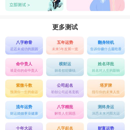
得很重要了。
更多测试
八字称骨
五年运势
翻身转机
迟迟未成功的原因
未来5年发展一览
告诉你赚什么最吃香
摩羯座
：经常单独出去
命中贵人
横财运
姓名详批
谁是你的命中贵人
躺着都能赚钱
姓名对人生的影响
如果摩羯很爱一个人，在朋友面前，他是很希
望把自己的女友介绍给好朋友认识，因为摩羯男会
紫微斗数
公司起名
塔罗牌
预测你一生的命运
初创公司起名玄机
指引你的未来人生
把女友当成自己的骄傲，所以每次出门都会带上女
友。如果有一天你发现，摩羯男出门时不再带你，
流年运势
八字精批
测终身运
以各种理由告诉你不方便，那么你就要小心了，这
财运婚姻事业健康
解答人生困惑
洞悉未来鸿图大运
也许是你跟他即将分手的征兆了。
十年大运
八字起名
财富运势