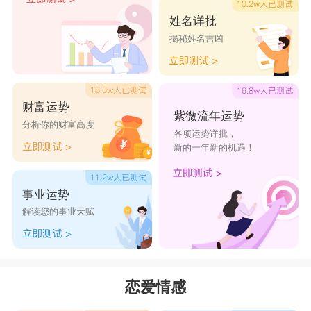
女男，在对待爱情时是非常温柔、细心体贴的，有
姓名详批
时候还是个话痨，甚至有事没事就爱跟你斗嘴。但
揭秘姓名吉凶
如果突然有一天不再跟你开玩笑，不再与你互怼，
那基本上可以证明处女男已经对你产生疏远的念头
财富运势
了。
紫微流年运势
分析你的财富高度
各项运势详批，
新的一年新的机遇！
天秤座
：对你忽冷忽热
恋爱中的天秤男只有两种表现，要么特别热
事业运势
解读您的事业天赋
情，对你特别好，要么忽冷忽热，对你时不时表现
出冷漠的状态，如果是后者这种情况，那么很明显
他们并不是很在乎你，只要细心观察一下就能发现
恋爱情感
他与你恋爱前后的表现。