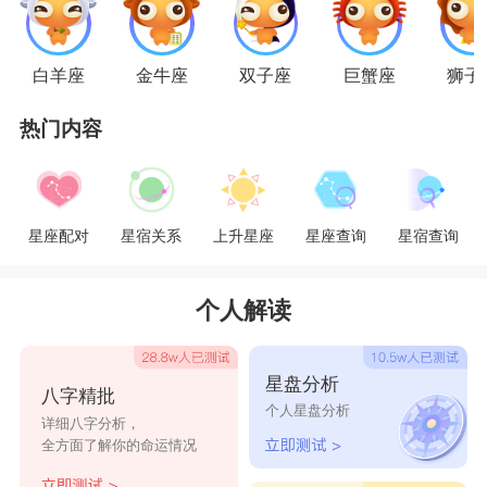
小霸道;不爱你的时候你所有的事情都不会成为他
想要关注的，并且不管你是抱怨还是称赞，他们都
白羊座
金牛座
双子座
巨蟹座
狮子
可以无动于衷。
狮子座
：你不再成为他的话题
热门内容
在恋情交往中，狮子男是特别喜欢秀恩爱的，
巴不得所有人都来看看他的女朋友有多么多么好，
星座配对
星宿关系
上升星座
星座查询
星宿查询
多么多么优秀，自己是多么多么幸福，恨不得宣告
全世界，让所有人都对自己羡慕嫉妒恨。但如果狮
个人解读
子男不再爱你了，你们之间的感情再也不会出现在
他的朋友圈中，甚至还会藏着掖着，也不会跟任何
星盘分析
人提起你的存在。爱不爱你的表现是非常明显的。
八字精批
个人星盘分析
详细八字分析，
处女座
：不再与你斗嘴
全方面了解你的命运情况
看起来对爱情懵懵懂懂、不懂怎么关心人的处