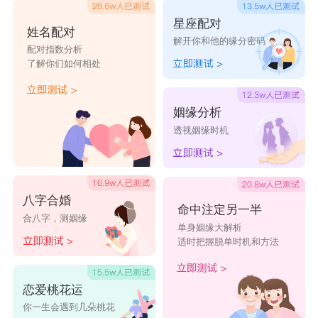
星座配对
姓名配对
解开你和他的缘分密码
配对指数分析
了解你们如何相处
姻缘分析
透视姻缘时机
八字合婚
命中注定另一半
合八字，测姻缘
单身姻缘大解析
适时把握脱单时机和方法
恋爱桃花运
你一生会遇到几朵桃花