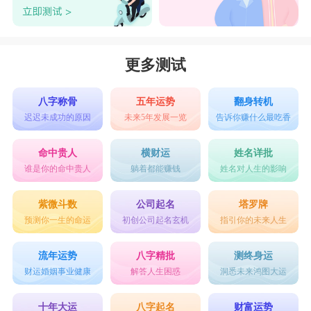
更多测试
八字称骨
五年运势
翻身转机
迟迟未成功的原因
未来5年发展一览
告诉你赚什么最吃香
命中贵人
横财运
姓名详批
谁是你的命中贵人
躺着都能赚钱
姓名对人生的影响
紫微斗数
公司起名
塔罗牌
预测你一生的命运
初创公司起名玄机
指引你的未来人生
流年运势
八字精批
测终身运
财运婚姻事业健康
解答人生困惑
洞悉未来鸿图大运
十年大运
八字起名
财富运势