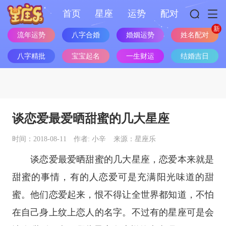
首页
星座
运势
配对
姓名配对
流年运势
八字合婚
婚姻运势
八字精批
宝宝起名
一生财运
结婚吉日
谈恋爱最爱晒甜蜜的几大星座
时间：2018-08-11
作者: 小辛
来源：星座乐
谈恋爱最爱晒甜蜜的几大
星座
，恋爱本来就是
甜蜜的事情，有的人恋爱可是充满阳光味道的甜
蜜。他们恋爱起来，恨不得让全世界都知道，不怕
在自己身上纹上恋人的名字。不过有的
星座
可是会