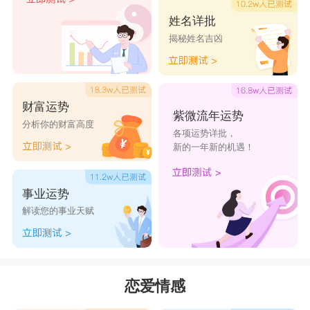
水瓶座
宝宝们恋爱起来，甜的会有点隐秘。他
姓名详批
们不自觉的时候，别人会看到他们的情侣标配，连
揭秘姓名吉凶
只用一次的纸巾也要情侣档的哟。相对于前两个星
座，水瓶座的甜他们自己知道的更多，而且他们也
财富运势
乐在其中，更像是自己的甜蜜自己知道就好了。不
紫微流年运势
分析你的财富高度
过他们在想起自己的恋人时嘴角的笑泄露了一切。
各项运势详批，
新的一年新的机遇！
令人郁闷的是，水瓶座这种偶尔秀起来就是大招，
真是让人忍不住揍在他们脸上，让他们收起刺激人
事业运势
的笑。
解读您的事业天赋
星座乐原创文章，转载需注明出处
恋爱情感