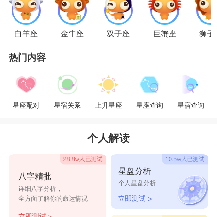
道。这么说吧，天秤座宝宝们自以为很收敛的时
候，周围的空气也都是粉红色的恋爱风，谁还不远
白羊座
金牛座
双子座
巨蟹座
狮子
远避开他们呢?天秤座的甜都是伴着小小的争吵而
来的，他们的吵架是恋情的催化剂，人们都在围观
热门内容
吵架后，发现甜度又高了，这是什么奇葩的操作?
这样的招数也唯有天秤座能用，别的星座用起来可
星座配对
星宿关系
上升星座
星座查询
星宿查询
就不会增加甜度了。
个人解读
星盘分析
八字精批
个人星盘分析
详细八字分析，
全方面了解你的命运情况
水瓶座