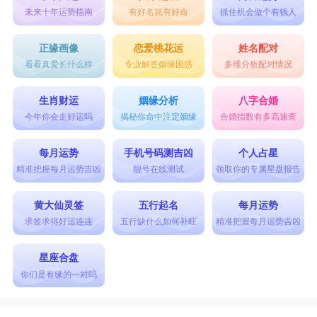
未来十年运势指南
有好名就有好命
抓住机会做个有钱人
正缘画像
恋爱桃花运
姓名配对
看看真爱长什么样
专业解答姻缘困惑
多维分析配对情况
生肖财运
姻缘分析
八字合婚
今年你会走好运吗
揭秘你命中注定姻缘
合婚指数有多高速查
每月运势
手机号码测吉凶
个人占星
精准把握每月运势吉凶
靓号在线测试
领取你的专属星盘报告
黄大仙灵签
五行起名
每月运势
求签求得好运连连
五行缺什么如何补旺
精准把握每月运势吉凶
星座合盘
你们是有缘的一对吗