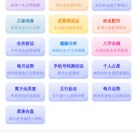
未来十年运势指南
有好名就有好命
抓住机会做个有钱人
正缘画像
恋爱桃花运
姓名配对
看看真爱长什么样
专业解答姻缘困惑
多维分析配对情况
生肖财运
姻缘分析
八字合婚
今年你会走好运吗
揭秘你命中注定姻缘
合婚指数有多高速查
每月运势
手机号码测吉凶
个人占星
精准把握每月运势吉凶
靓号在线测试
领取你的专属星盘报告
黄大仙灵签
五行起名
每月运势
求签求得好运连连
五行缺什么如何补旺
精准把握每月运势吉凶
星座合盘
你们是有缘的一对吗