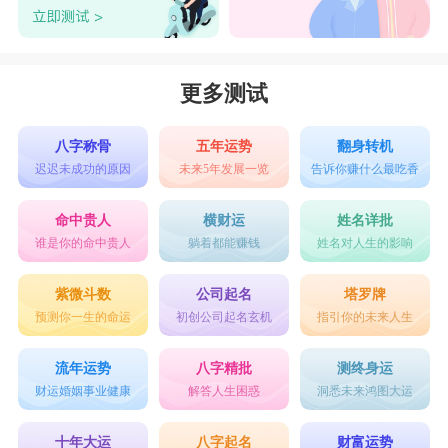
更多测试
八字称骨
五年运势
翻身转机
迟迟未成功的原因
未来5年发展一览
告诉你赚什么最吃香
命中贵人
横财运
姓名详批
谁是你的命中贵人
躺着都能赚钱
姓名对人生的影响
紫微斗数
公司起名
塔罗牌
预测你一生的命运
初创公司起名玄机
指引你的未来人生
流年运势
八字精批
测终身运
财运婚姻事业健康
解答人生困惑
洞悉未来鸿图大运
十年大运
八字起名
财富运势