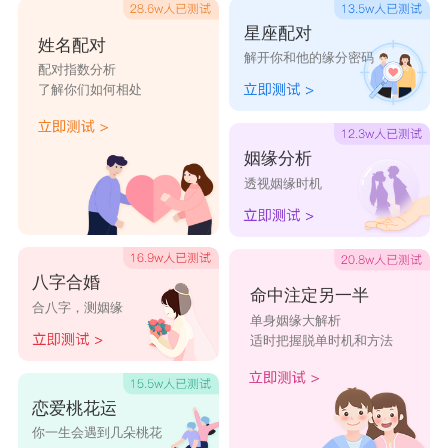
他们很喜欢冷暴力，也最擅长冷暴力。如果你没有
星座配对
姓名配对
强大的承受能力和宽广的胸怀，可能你很快就会在
解开你和他的缘分密码
配对指数分析
了解你们如何相处
这场恋爱中感到疲惫。
星座乐原创文章，转载需注明出处
姻缘分析
透视姻缘时机
八字合婚
命中注定另一半
合八字，测姻缘
单身姻缘大解析
适时把握脱单时机和方法
恋爱桃花运
你一生会遇到几朵桃花