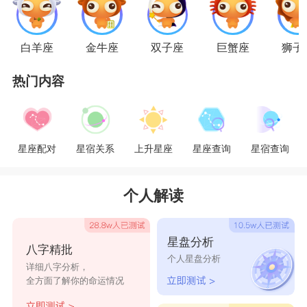
短，和他们谈恋爱就是在跟新鲜感谈恋爱，当你产
生兴趣，决定入戏时，他已经默默离去。他们的爱
白羊座
金牛座
双子座
巨蟹座
狮子
很强烈，甚至可以为了你去死的架势，但是受伤变
心之后，就会变成那种你死了眼皮都不会动一下的
热门内容
漠然。有句话是这样说的，跟射手座恋爱你就输
了，因为他们只惦记得不到的人。
星座配对
星宿关系
上升星座
星座查询
星宿查询
双子座
双子座
的人头脑灵活，思维敏捷，谈起恋爱也
个人解读
像风一样飘忽不定，让人琢磨不透。他们人太聪明
甚至有点自我，总是喜欢追求新鲜好玩，你跟不上
星盘分析
节奏就会心好累。当双子的文艺性格暴露出来时，
八字精批
个人星盘分析
详细八字分析，
你会更加觉得自己很LOW，完全不懂TA在想什么
全方面了解你的命运情况
东西。其实大多数你会觉得，跟双子恋爱，你不是