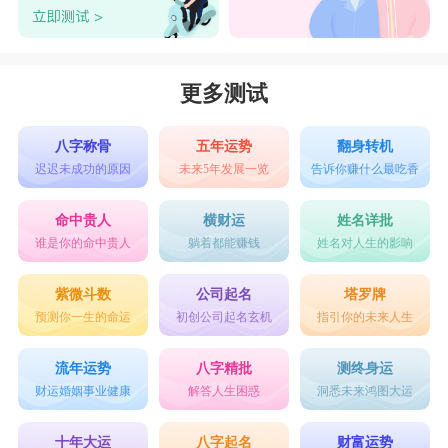
更多测试
八字称骨
五年运势
翻身转机
迟迟未成功的原因
未来5年发展一览
告诉你赚什么最吃香
命中贵人
横财运
姓名详批
谁是你的命中贵人
躺着都能赚钱
姓名对人生的影响
紫微斗数
公司起名
塔罗牌
预测你一生的命运
初创公司起名玄机
指引你的未来人生
流年运势
八字精批
测终身运
财运婚姻事业健康
解答人生困惑
洞悉未来鸿图大运
十年大运
八字起名
财富运势