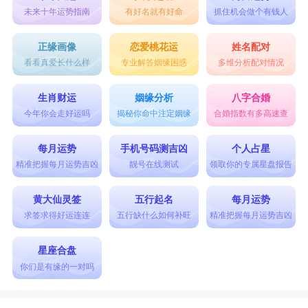
未来十年运势指南
有好名就有好命
抓住机会做个有钱人
正缘画像
恋爱桃花运
姓名配对
看看真爱长什么样
专业解答姻缘困惑
多维分析配对情况
生肖财运
姻缘分析
八字合婚
今年你会走好运吗
揭秘你命中注定姻缘
合婚指数有多高速查
每月运势
手机号码测吉凶
个人占星
精准把握每月运势吉凶
靓号在线测试
领取你的专属星盘报告
黄大仙灵签
五行起名
每月运势
求签求得好运连连
五行缺什么如何补旺
精准把握每月运势吉凶
星座合盘
你们是有缘的一对吗