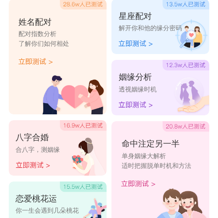
星座配对
姓名配对
解开你和他的缘分密码
配对指数分析
了解你们如何相处
姻缘分析
透视姻缘时机
八字合婚
命中注定另一半
合八字，测姻缘
单身姻缘大解析
适时把握脱单时机和方法
恋爱桃花运
你一生会遇到几朵桃花