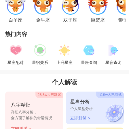
的。可是她们却迟迟不愿意选一个人定下来，其实
说到底就是因为她们贪玩的性格，总觉得自己还没
白羊座
金牛座
双子座
巨蟹座
狮子
玩够，恋爱会束缚她们的自由，所以除非能遇到那
个让她们甘愿放弃自由的人，否则她们拒绝脱单!
热门内容
星座配对
星宿关系
上升星座
星座查询
星宿查询
个人解读
双鱼座
星盘分析
双鱼座
的人，待人温柔体贴，做事有分寸，浪
八字精批
个人星盘分析
详细八字分析，
漫多情又向往爱情，而且异性缘很好，所以很多人
全方面了解你的命运情况
都以为双鱼座的人应该是特别受欢迎的，被追求的