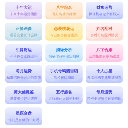
十年大运
八字起名
财富运势
未来十年运势指南
有好名就有好命
抓住机会做个有钱人
正缘画像
恋爱桃花运
姓名配对
看看真爱长什么样
专业解答姻缘困惑
多维分析配对情况
生肖财运
姻缘分析
八字合婚
今年你会走好运吗
揭秘你命中注定姻缘
合婚指数有多高速查
每月运势
手机号码测吉凶
个人占星
精准把握每月运势吉凶
靓号在线测试
领取你的专属星盘报告
黄大仙灵签
五行起名
每月运势
求签求得好运连连
五行缺什么如何补旺
精准把握每月运势吉凶
星座合盘
你们是有缘的一对吗