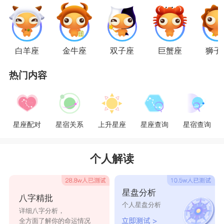
心!
白羊座
金牛座
双子座
巨蟹座
狮子
金牛座
金牛座
的好是慢热型，跟他相处久了，你就会
热门内容
慢慢的感受到他的真诚。当你和身边的人渐渐失去
了联系时，金牛还是会记得你，他会在你需要帮助
星座配对
星宿关系
上升星座
星座查询
星宿查询
的时候二话不说就出现在你面前，当你们发生争执
时他也不会去和你争辩。可以说金牛是一个十足的
个人解读
暖宝宝。
星盘分析
巨蟹座
八字精批
个人星盘分析
详细八字分析，
巨蟹座
的温柔善解人意，让你在跟他相处时感
全方面了解你的命运情况