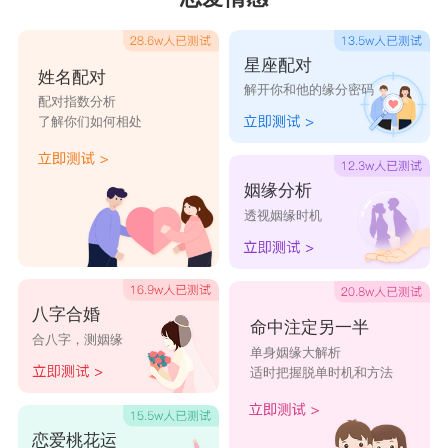
和
狮子座
的人相处，可以说是省时省心又省
力。简单来说，狮子座是个特别会照顾人的星座。
星座配对
姓名配对
当你和狮子一起外出吃饭时，他一定是抢着买单的
解开你和他的缘分密码
配对指数分析
了解你们如何相处
那一个;当你和狮子打算着一场旅行时，他一定是
提前做好攻略的那一个;当你对一件事情犹豫不决
姻缘分析
时，狮子一定会给你忠诚的建议。所以，跟狮子座
透视姻缘时机
在一起时，他就是一只无所不能的狮子。
星座乐原创文章，转载需注明出处
八字合婚
命中注定另一半
合八字，测姻缘
单身姻缘大解析
适时把握脱单时机和方法
恋爱桃花运