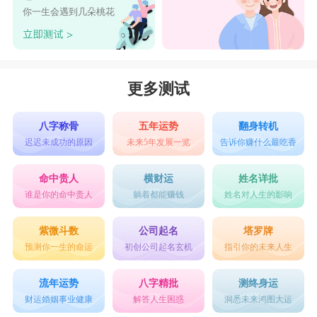
你一生会遇到几朵桃花
更多测试
八字称骨
五年运势
翻身转机
迟迟未成功的原因
未来5年发展一览
告诉你赚什么最吃香
命中贵人
横财运
姓名详批
谁是你的命中贵人
躺着都能赚钱
姓名对人生的影响
紫微斗数
公司起名
塔罗牌
预测你一生的命运
初创公司起名玄机
指引你的未来人生
流年运势
八字精批
测终身运
财运婚姻事业健康
解答人生困惑
洞悉未来鸿图大运