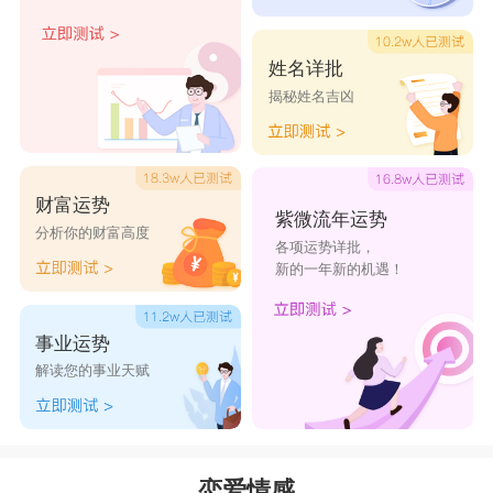
到非常舒服。他总是会站在你的立场为你考虑问
题，照顾你的感受。当你为巨蟹付出时，他会加以
姓名详批
回报甚至十倍的好。他就是这样一个极具牺牲精神
揭秘姓名吉凶
的星座。如果你遇到了什么不开心，他会静静的在
一边听你倾诉，做你的垃圾桶，开导你，为你解决
财富运势
所有的不开心。也就是这样的巨蟹，让人跟他相处
紫微流年运势
分析你的财富高度
的越久，越觉得他好。
各项运势详批，
新的一年新的机遇！
事业运势
解读您的事业天赋
狮子座
恋爱情感