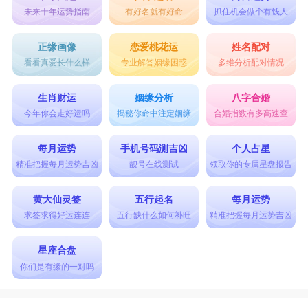
未来十年运势指南
有好名就有好命
抓住机会做个有钱人
正缘画像
恋爱桃花运
姓名配对
看看真爱长什么样
专业解答姻缘困惑
多维分析配对情况
生肖财运
姻缘分析
八字合婚
今年你会走好运吗
揭秘你命中注定姻缘
合婚指数有多高速查
每月运势
手机号码测吉凶
个人占星
精准把握每月运势吉凶
靓号在线测试
领取你的专属星盘报告
黄大仙灵签
五行起名
每月运势
求签求得好运连连
五行缺什么如何补旺
精准把握每月运势吉凶
星座合盘
你们是有缘的一对吗