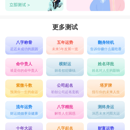
更多测试
八字称骨
五年运势
翻身转机
迟迟未成功的原因
未来5年发展一览
告诉你赚什么最吃香
命中贵人
横财运
姓名详批
谁是你的命中贵人
躺着都能赚钱
姓名对人生的影响
紫微斗数
公司起名
塔罗牌
预测你一生的命运
初创公司起名玄机
指引你的未来人生
流年运势
八字精批
测终身运
财运婚姻事业健康
解答人生困惑
洞悉未来鸿图大运
十年大运
八字起名
财富运势