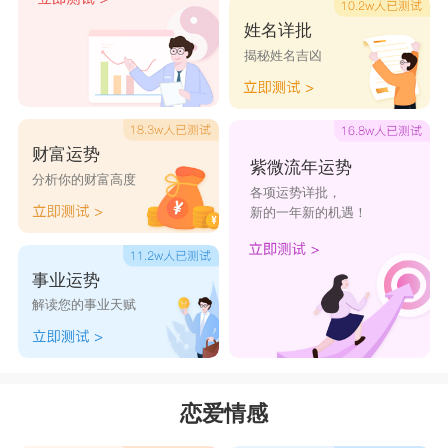
姓名详批
揭秘姓名吉凶
天蝎女
敢爱敢恨的天蝎女，对于爱情也有自己的追
财富运势
求。对于自己不喜欢的人，她们冷若冰山。想要追
紫微流年运势
分析你的财富高度
求天蝎女的人，首先要学会融化她。要知道，
天蝎
各项运势详批，
新的一年新的机遇！
座
的人就是一座高大的冰山，如果没有可靠的肩膀
和温度，又怎么会获得她们的芳心呢?
天蝎座
的人
事业运势
不善于表达，经常把想法放在心里。如果想要入天
解读您的事业天赋
蝎座的眼，那么就要学会多用行动来打动她们。因
为，说一百句好听的话都不如做一件事来的实在。
星座乐原创文章，转载需注明出处
恋爱情感