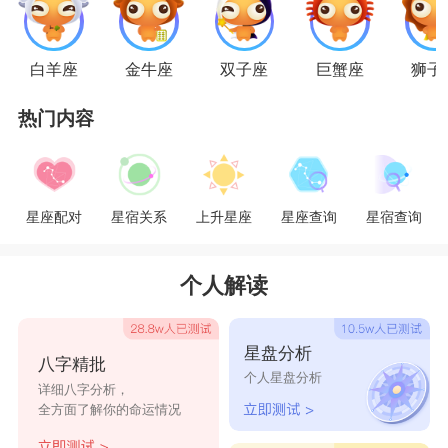
处女女
凡是有着自己的计划并且追求完美的
处女座
当
白羊座
金牛座
双子座
巨蟹座
狮子
然清楚自己要的是什么样的伴侣啦。
处女座
的追求
完美来源于挑剔，所以她们不会轻易接纳一个人。
热门内容
处女座的人有属于自己的标准，她们不会以大众的
标准来要求你，但是你要符合她心里的那一套标
星座配对
星宿关系
上升星座
星座查询
星宿查询
准。处女座的人十分理性，不会轻易被打动，俗话
说的好，要像走进一个人的心，就要从了解她开
个人解读
始。但是如果说一开始你就被处女女关进了小黑
屋，那么你可能也不会有再出来的机会了。
星盘分析
八字精批
个人星盘分析
详细八字分析，
全方面了解你的命运情况