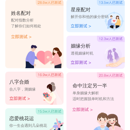
星座配对
姓名配对
解开你和他的缘分密码
配对指数分析
了解你们如何相处
姻缘分析
透视姻缘时机
八字合婚
命中注定另一半
合八字，测姻缘
单身姻缘大解析
适时把握脱单时机和方法
恋爱桃花运
你一生会遇到几朵桃花