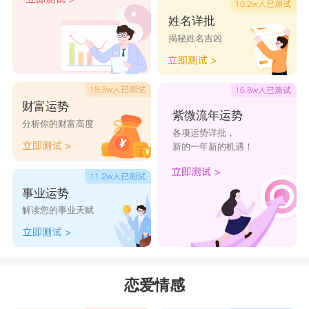
天秤女是个天生乐观主义者，而金牛男却是个
姓名详批
揭秘姓名吉凶
悲观主义者。时间久了，社交圈小生活朴实的金牛
男没法给生活多姿多彩、变化多端的天秤女恋爱的
新鲜感。在性爱方面，他们的确有很好的互动。但
财富运势
是两者毕竟是分属两个不同世界的人，金牛男希望
紫微流年运势
分析你的财富高度
各项运势详批，
生活有一定的规律，天秤女却一日数变，让他十分
新的一年新的机遇！
沮丧。
事业运势
金牛男与天秤女的生活频率不同，沟通良好与
解读您的事业天赋
否是俩关系继续维持的主要关键。一个是居家男
人，一个是社交达人，这已经造成分歧了。爱好社
交的天秤女有时的确会让另一半吃醋，她们把大部
恋爱情感
分时间都放在外面，很少把时间分给闷骚的金牛