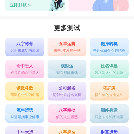
更多测试
八字称骨
五年运势
翻身转机
迟迟未成功的原因
未来5年发展一览
告诉你赚什么最吃香
命中贵人
横财运
姓名详批
谁是你的命中贵人
躺着都能赚钱
姓名对人生的影响
紫微斗数
公司起名
塔罗牌
预测你一生的命运
初创公司起名玄机
指引你的未来人生
流年运势
八字精批
测终身运
财运婚姻事业健康
解答人生困惑
洞悉未来鸿图大运
十年大运
八字起名
财富运势