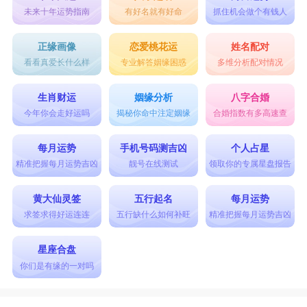
未来十年运势指南
有好名就有好命
抓住机会做个有钱人
正缘画像
恋爱桃花运
姓名配对
看看真爱长什么样
专业解答姻缘困惑
多维分析配对情况
生肖财运
姻缘分析
八字合婚
今年你会走好运吗
揭秘你命中注定姻缘
合婚指数有多高速查
每月运势
手机号码测吉凶
个人占星
精准把握每月运势吉凶
靓号在线测试
领取你的专属星盘报告
黄大仙灵签
五行起名
每月运势
求签求得好运连连
五行缺什么如何补旺
精准把握每月运势吉凶
星座合盘
你们是有缘的一对吗