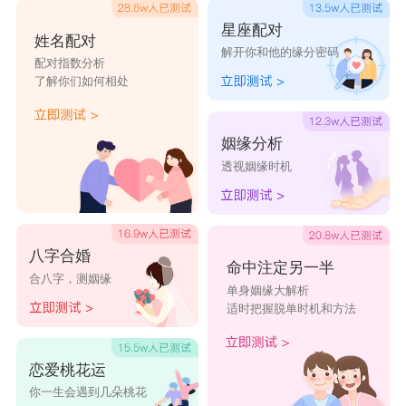
男。即使他又不满也不明说，到最后爱越深心越
星座配对
姓名配对
解开你和他的缘分密码
疑。
配对指数分析
了解你们如何相处
只要天秤女收起玩心，就会发现金牛男的忠贞
姻缘分析
与坚持，她就不会为了平衡而伤神。但金牛男所表
透视姻缘时机
现出的死忠精神，往往却会使天秤女的平衡感受到
破坏，从而使得她退缩。在性爱方面，金牛男对于
性的需求比较大，往往需要天秤女的多多配合。你
八字合婚
命中注定另一半
合八字，测姻缘
们的爱情适合由朋友开始，才能经由顺其自然的交
单身姻缘大解析
适时把握脱单时机和方法
往迸出火花。
星座乐原创文章，转载需注明出处
恋爱桃花运
你一生会遇到几朵桃花