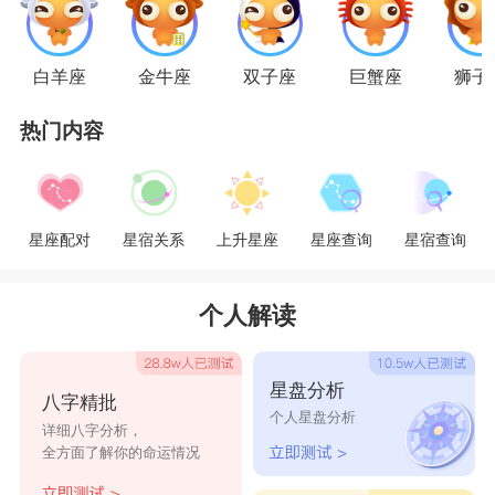
真乐趣。金牛男常常给天秤女带来好运气。他的存
在使她那烦躁不安心灵得到宁静，他用坚定、可靠
白羊座
金牛座
双子座
巨蟹座
狮子
和令人舒服地引导她度过因犹豫不决而极感痛苦的
热门内容
那些时刻。金牛男的温存幽默、可靠常常正是天秤
女在心神不宁时所特别需要的品质。
星座配对
星宿关系
上升星座
星座查询
星宿查询
金牛男和天秤女都是做事谨慎的人，能保持理
智和主见，不喜欢被别人控制思绪。然而两个人都
个人解读
是固执的，只是金牛男的固执是竭斯底里的表现出
来，而天秤女则是在心里做事有自己的计划，旁人
星盘分析
八字精批
从来都无法猜测到她真正的想法。当两人相处久了
个人星盘分析
详细八字分析，
发现分歧，都会坚持自己的想法，不愿让步。
全方面了解你的命运情况