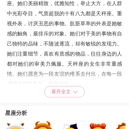
座
。她们美丽精致，优雅知性，举止大方，在人群
中光彩夺目，气质超脱的十有八九都是
天秤座
。重
视外表，讨厌丑恶的事物。肮脏草率的外表是她敏
感的触角，最排斥的对象。她们对于美的事物有自
己独特的品味，不随波逐流，却有敏锐的发现力。
她们注重细节，喜欢有质感的物品，往往身边的人
都对她们的审美力佩服。天秤座的女生非常重感
情。她们愿意为一段友谊的维系去付出，在每一段
感情中和平共处，互相成长。
展开全文
金牛男和天秤女都是把“美”作为第一条件的，
星座分析
两者最开始都会被对方的美貌所吸引。他们的兴趣
和思想都会很合得来，恋爱时都可以享受到爱情的