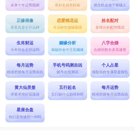
未来十年运势指南
有好名就有好命
抓住机会做个有钱人
正缘画像
恋爱桃花运
姓名配对
看看真爱长什么样
专业解答姻缘困惑
多维分析配对情况
生肖财运
姻缘分析
八字合婚
今年你会走好运吗
揭秘你命中注定姻缘
合婚指数有多高速查
每月运势
手机号码测吉凶
个人占星
精准把握每月运势吉凶
靓号在线测试
领取你的专属星盘报告
黄大仙灵签
五行起名
每月运势
求签求得好运连连
五行缺什么如何补旺
精准把握每月运势吉凶
星座合盘
你们是有缘的一对吗