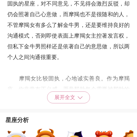
固执的
星座
，对不同意见，不见得会激烈反驳，却
仍会照著自己心意做，而摩羯也不是很随和的人，
不管摩羯女有多么了解金牛男，还是要维持良好的
沟通模式，否则即使表面上摩羯女主控著发言权，
但私下金牛男照样还是依著自己的意思做，所以两
个人之间沟通很重要。
摩羯女比较固执，心地诚实善良。作为
摩羯
座
，你非常有正义感，愿意帮助每个需要被帮助的
展开全文
人。不善于控制自己的情感，从脸上就可以看出喜
怒哀乐。你属于外柔内刚的性格，有一定自制能
星座分析
力，表达情感方式有时会倾向男性多些，会对喜欢
的人主动出击。