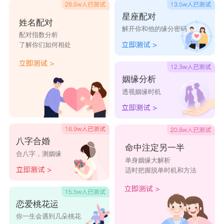
星座配对
姓名配对
解开你和他的缘分密码
配对指数分析
了解你们如何相处
姻缘分析
透视姻缘时机
八字合婚
命中注定另一半
合八字，测姻缘
单身姻缘大解析
适时把握脱单时机和方法
恋爱桃花运
你一生会遇到几朵桃花