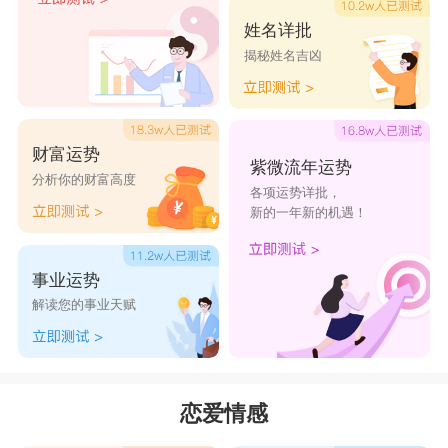
被摩羯女像家人一样对待，摩羯女一旦嫁给了意中
姓名详批
揭秘姓名吉凶
人，她就是最好的妻子和母亲。对这世界上的其他
人来说，她似乎是势利的、冷漠的，有点像社会野
心家，但她丈夫、孩子和亲人只会感受到她的温暖
财富运势
和爱。
紫微流年运势
分析你的财富高度
各项运势详批，
星座乐原创文章，转载需注明出处
新的一年新的机遇！
事业运势
解读您的事业天赋
恋爱情感