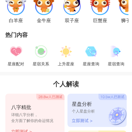
开始前，你们会有一段互相摸索的时间，当大
白羊座
金牛座
双子座
巨蟹座
狮子
家认定对方时，就会开始一起为将来的共同生活而
热门内容
实务计划。金牛男对感情的占有欲极为强烈，摩羯
女也十分重视在感情中能够完全拥有对方。彼此对
恋爱的忠诚度一致，使你们的爱情的道路能够越走
星座配对
星宿关系
上升星座
星座查询
星宿查询
越远。摩羯女可从金牛男身上发现温柔与俏皮的一
面，金牛男沉稳的个性也能令情绪波动大的摩羯女
个人解读
安定下来。
星盘分析
八字精批
摩羯女从不浪费时间在后悔上，她认为后悔是
个人星盘分析
详细八字分析，
一种无用而伤感的情绪。
金牛座
男士欣赏摩羯女的
全方面了解你的命运情况
实际和循规蹈矩的做法。金牛男希望自己的家人也