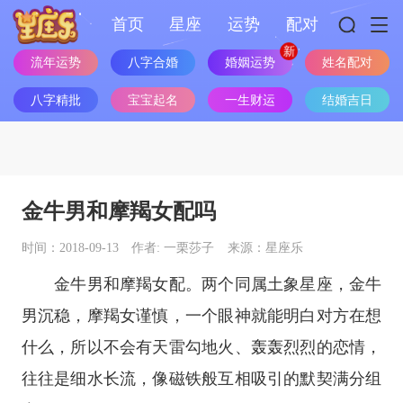
首页
星座
运势
配对
流年运势
八字合婚
婚姻运势
姓名配对
八字精批
宝宝起名
一生财运
结婚吉日
金牛男和摩羯女配吗
时间：2018-09-13
作者: 一栗莎子
来源：星座乐
金牛男和摩羯女配。两个同属
土象
星座
，金牛
男沉稳，摩羯女谨慎，一个眼神就能明白对方在想
什么，所以不会有天雷勾地火、轰轰烈烈的恋情，
往往是细水长流，像磁铁般互相吸引的默契满分组