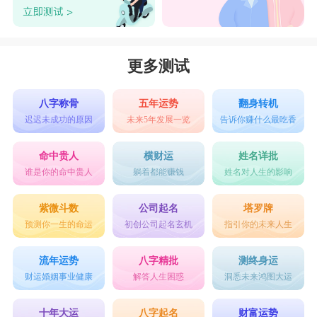
更多测试
八字称骨
五年运势
翻身转机
迟迟未成功的原因
未来5年发展一览
告诉你赚什么最吃香
命中贵人
横财运
姓名详批
谁是你的命中贵人
躺着都能赚钱
姓名对人生的影响
紫微斗数
公司起名
塔罗牌
预测你一生的命运
初创公司起名玄机
指引你的未来人生
流年运势
八字精批
测终身运
财运婚姻事业健康
解答人生困惑
洞悉未来鸿图大运
十年大运
八字起名
财富运势