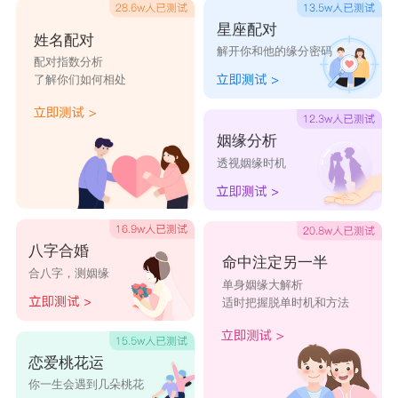
星座配对
姓名配对
解开你和他的缘分密码
配对指数分析
了解你们如何相处
姻缘分析
透视姻缘时机
八字合婚
命中注定另一半
合八字，测姻缘
单身姻缘大解析
适时把握脱单时机和方法
恋爱桃花运
你一生会遇到几朵桃花