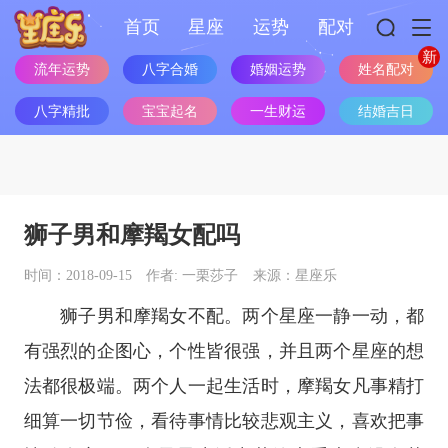
首页
星座
运势
配对
流年运势
八字合婚
婚姻运势
姓名配对
八字精批
宝宝起名
一生财运
结婚吉日
狮子男和摩羯女配吗
时间：2018-09-15
作者: 一栗莎子
来源：星座乐
狮子男和摩羯女不配。两个
星座
一静一动，都
有强烈的企图心，个性皆很强，并且两个
星座
的想
法都很极端。两个人一起生活时，摩羯女凡事精打
细算一切节俭，看待事情比较悲观主义，喜欢把事