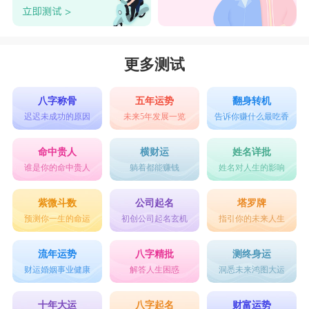
更多测试
八字称骨
五年运势
翻身转机
迟迟未成功的原因
未来5年发展一览
告诉你赚什么最吃香
命中贵人
横财运
姓名详批
谁是你的命中贵人
躺着都能赚钱
姓名对人生的影响
紫微斗数
公司起名
塔罗牌
预测你一生的命运
初创公司起名玄机
指引你的未来人生
流年运势
八字精批
测终身运
财运婚姻事业健康
解答人生困惑
洞悉未来鸿图大运
十年大运
八字起名
财富运势