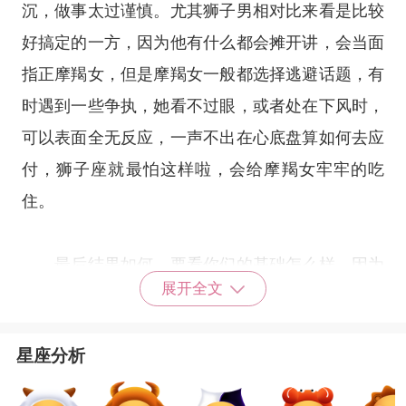
沉，做事太过谨慎。尤其狮子男相对比来看是比较
好搞定的一方，因为他有什么都会摊开讲，会当面
指正摩羯女，但是摩羯女一般都选择逃避话题，有
时遇到一些争执，她看不过眼，或者处在下风时，
可以表面全无反应，一声不出在心底盘算如何去应
付，
狮子座
就最怕这样啦，会给摩羯女牢牢的吃
住。
最后结果如何，要看你们的基础怎么样，因为
展开全文
你俩不是很合适的一对，人生观同方法都有不同，
但是有一个共通点：都有远大的抱负和野心。如果
星座分析
最初在一起时，就能认清这一点，将它化入爱情之
中，作为长远一起的基础，未尝不是一个让爱情更