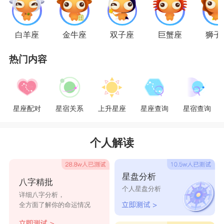
好的走下去的办法。
白羊座
金牛座
双子座
巨蟹座
狮子
两人想要长久相处，律人律己的摩羯女得先学
热门内容
会称赞，并不需要说违心的话，只要学着表达情
感，给狮子男喜爱的掌声和夸奖，他是一个很容易
满足的人。虽然有时他难免会有得意忘形的时候，
星座配对
星宿关系
上升星座
星座查询
星宿查询
但他仍旧是讲理的;况且他的喜怒哀乐全写在脸
上，不需要猜测，只要不用说教的口吻教导他，他
个人解读
通常也会懂得从善如流的欣然接受建议。所以只要
摩羯女愿意包容、迁让，两个人的幸福之路还是很
星盘分析
八字精批
长远的哦。
个人星盘分析
详细八字分析，
星座乐原创文章，转载需注明出处
全方面了解你的命运情况