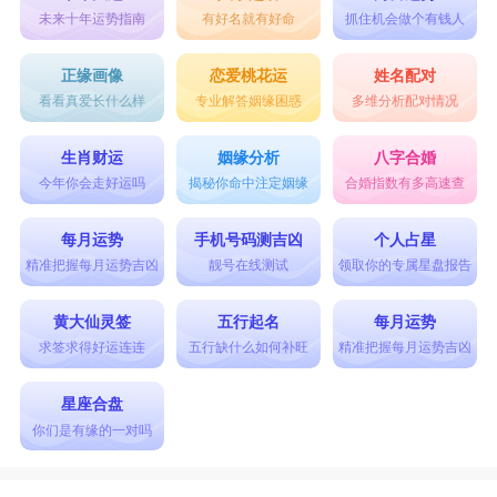
未来十年运势指南
有好名就有好命
抓住机会做个有钱人
正缘画像
恋爱桃花运
姓名配对
看看真爱长什么样
专业解答姻缘困惑
多维分析配对情况
生肖财运
姻缘分析
八字合婚
今年你会走好运吗
揭秘你命中注定姻缘
合婚指数有多高速查
每月运势
手机号码测吉凶
个人占星
精准把握每月运势吉凶
靓号在线测试
领取你的专属星盘报告
黄大仙灵签
五行起名
每月运势
求签求得好运连连
五行缺什么如何补旺
精准把握每月运势吉凶
星座合盘
你们是有缘的一对吗