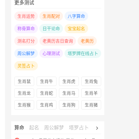
更多测试
生肖运势
生肖配对
八字算命
称骨算命
日干论命
宝宝起名
测名打分
老黄历吉日查询
老黄历
周公解梦
心理测试
塔罗牌在线占卜
灵签占卜
生肖鼠
生肖牛
生肖虎
生肖兔
生肖龙
生肖蛇
生肖马
生肖羊
生肖猴
生肖鸡
生肖狗
生肖猪
算命
起名
周公解梦
塔罗占卜
心理测试
老黄历