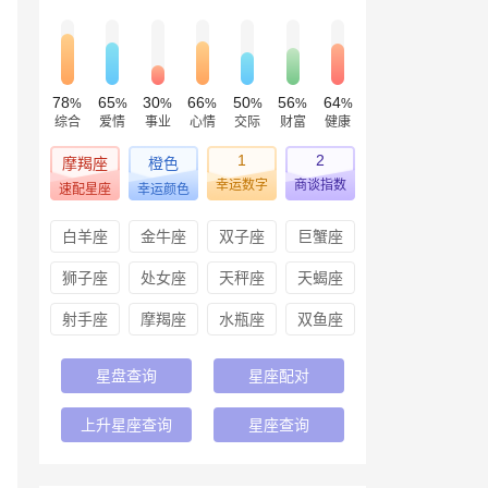
78
65
30
66
50
56
64
%
%
%
%
%
%
%
综合
爱情
事业
心情
交际
财富
健康
1
2
摩羯座
橙色
幸运数字
商谈指数
速配星座
幸运颜色
白羊座
金牛座
双子座
巨蟹座
狮子座
处女座
天秤座
天蝎座
射手座
摩羯座
水瓶座
双鱼座
星盘查询
星座配对
上升星座查询
星座查询