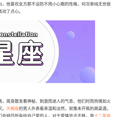
为，他喜欢女方那不设防不用小心眼的性格，何况单纯无世故
真动了点心。
场，周身散发着神秘、刺激而迷人的气息，他们时而热情如火
尺。
天蝎座
的男人外表看来温和淡然，就像未开瓶的高粱酒，
们会倾尽所有给自己爱的人，对于爱情忠贞不移，是
十二
星座