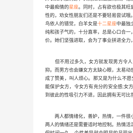
中最痴情的
星座
。同时，占有欲也极其旺
性的，劝女性朋友们还是不要轻易尝试哦
鸟依人的错觉，白羊女是
十二星座
中最独
纯和孩子气的，十分直率，总是心口合一
价。她们坚强进取，会为了事业拼进全力
但不用过多久，女方就发现男方令人难
抑。而男方也会嫌女方太缺心眼，太易动
成了赞美，叫人烦心。那又是为什么不愿
能保护女方，令女方有充分的安全感;女
到彼此的性吸引力不退，因此拥有无可比
两人都情绪化，善妒，热情，一件很小
两人的情绪还是需要适时地控制。热情活
但时间一久，个性差异就会明显的呈现出