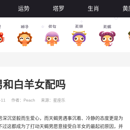
运势
塔罗
生肖
黄
男和白羊女配吗
-11
作者：Peach
来源：星座乐
深沉坚毅而生爱心，而天蝎男遇事沉着、冷静的态度更是为
不过这都成为了打动天蝎男愿意接受白羊女的最起初原因，并