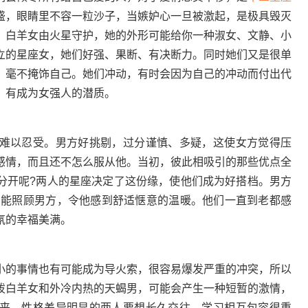
盛，眼睛里不容一粒沙子，当嫉妒心一旦被激起，是极具毁灭
。白羊女由火星守护，她的外形可能给你一种淑女、文静、小
立的星座女，她们好强、果断、有决断力。同时她们又是很单
，毫不掩饰自己。她们冲动，有时会因为自己的冲动而付出代
，有成为女强人的潜质。
以忍受。男方好挑剔，过分谨慎、多疑，这使女方觉得压
感情，而且还不怎么服从他。当初，彼此相吸引的那些优点全
分开呢?两人的星座决定了这份缘，使他们成为好搭档。男方
方能照顾男方，令他感到舒适惬意的温暖。他们一直到老都感
氛的幸福美满。
的事情也有可能成为导火索，很容易爆发严重的冲突，所以
泼白羊女和外冷内热的天蝎男，可能会产生一种短暂的激情，
来。性格差异明显的两人要想长久交往，学习相互包容很重