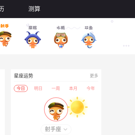
历
测算
星座运势
更多
今日
明日
一周
本月
今年
射手座