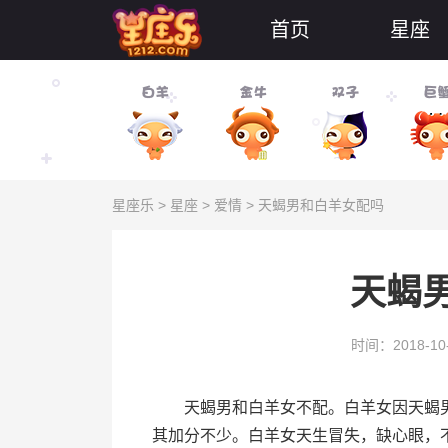
首页
星座
星座乐
>
星座
>
爱情
> 天蝎男和白羊女配吗
天蝎
时间：2018-10
天蝎男和白羊女不配。白羊女因天蝎男
其加分不少。白羊女天生冒失，缺心眼，