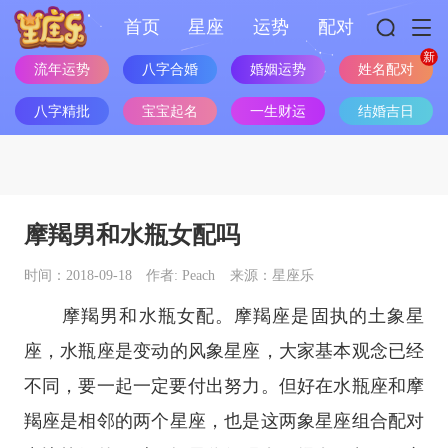
首页
星座
运势
配对
流年运势
八字合婚
婚姻运势
姓名配对
八字精批
宝宝起名
一生财运
结婚吉日
摩羯男和水瓶女配吗
时间：2018-09-18
作者: Peach
来源：星座乐
摩羯男和水瓶女配。
摩羯座
是固执的
土象
星
座
，
水瓶座
是变动的
风象
星座
，大家基本观念已经
不同，要一起一定要付出努力。但好在
水瓶座
和
摩
羯座
是相邻的两个星座，也是这两象星座组合配对