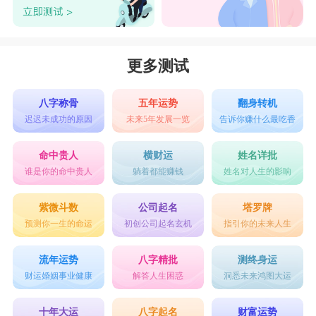
更多测试
八字称骨
五年运势
翻身转机
迟迟未成功的原因
未来5年发展一览
告诉你赚什么最吃香
命中贵人
横财运
姓名详批
谁是你的命中贵人
躺着都能赚钱
姓名对人生的影响
紫微斗数
公司起名
塔罗牌
预测你一生的命运
初创公司起名玄机
指引你的未来人生
流年运势
八字精批
测终身运
财运婚姻事业健康
解答人生困惑
洞悉未来鸿图大运
十年大运
八字起名
财富运势