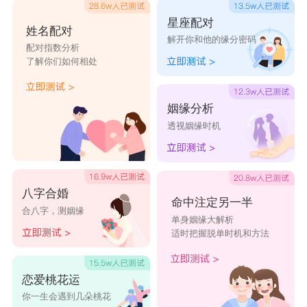
星座配对
姓名配对
解开你和他的缘分密码
配对指数分析
了解你们如何相处
姻缘分析
透视姻缘时机
八字合婚
命中注定另一半
合八字，测姻缘
单身姻缘大解析
适时把握脱单时机和方法
恋爱桃花运
你一生会遇到几朵桃花