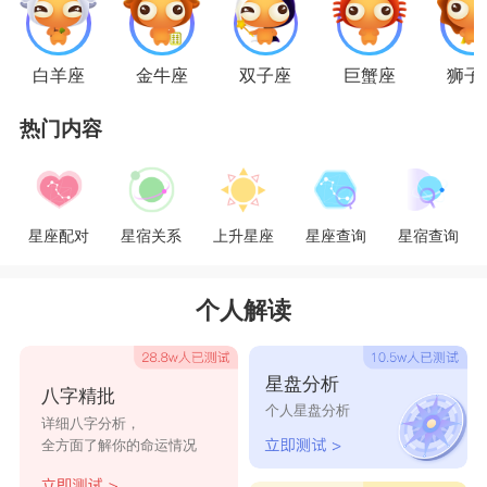
对她的赞美之词，因为水瓶座人无法容忍别人一厢
情愿地喜爱着她，她更不可能一厢情愿地缠着别
白羊座
金牛座
双子座
巨蟹座
狮子
人。
热门内容
水瓶女会被摩羯男沉默寡言有深度的外型吸引
住，感觉很沉稳老实，但当你接近他，就知他们其
星座配对
星宿关系
上升星座
星座查询
星宿查询
实老谋心算，非常自私。水瓶女火爆冲动的性格，
有事发生马上写在脸上，而摩羯男却总能沉住气，
个人解读
令你更生气，两个人很难真是交心。对摩羯男来
讲，在失意时候，因为水瓶座那种博爱的精神，会
星盘分析
八字精批
在你最需要人安慰时加以援手，你才可能因此爱上
个人星盘分析
详细八字分析，
她，但进一步了解情况，你发觉她对所有人都是一
全方面了解你的命运情况
样。