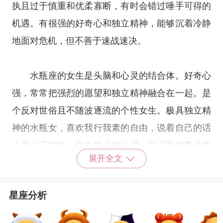
执且过于慎重和优柔寡断，有时会错过唾手可得的
机遇。有很强的好奇心和独立精神，能够沉着冷静
地面对危机，但不善于速战速决。
水瓶座的女生是头脑和心灵的结合体。好奇心
强，常常把强烈的愿望和独立精神融合在一起。是
个反对世俗且不随波逐流的个性女生。极具独立精
神的水瓶女，喜欢我行我素的自由，说着自己的话
走着自己的路，任由他人怎么说，说话和做事全凭
展开全文
自己的兴趣。有的时候，水瓶座女生的反应会让人
难以预料，甚至会使人怀疑她的理智程度。与水瓶
星座分析
座相处时，如果你想引起她对你的好感，最好不要
太快表现出你对她的好感或好奇，更千万保留住你