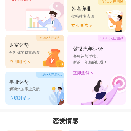
姓名详批
揭秘姓名吉凶
水瓶女和摩羯男在一起时，得先学会敬重他的
家人，这是必须要做的。摩羯男对他的父母责无旁
贷，他认为父母为天，也希望他爱的人也这样做。
财富运势
有时候他对家人的一些缺点并不是视而不见，但是
紫微流年运势
分析你的财富高度
各项运势详批，
必须由他指出来，而不是由别人来评论。建议水瓶
新的一年新的机遇！
女与摩羯男能以工作上相辅相成的配合方式谈恋
爱，那会因比较实际的共同目标而携手;这样摩羯
事业运势
的注意力会分散，水瓶女会觉得比较自由、没压迫
解读您的事业天赋
感。水瓶女擅长做未来的计划与摩羯男刻苦耐劳的
精神相结合，这样的搭配将无往不利。
星座乐原创文章，转载需注明出处
恋爱情感