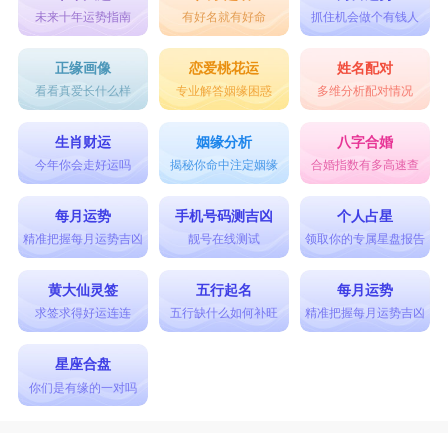
未来十年运势指南
有好名就有好命
抓住机会做个有钱人
正缘画像
恋爱桃花运
姓名配对
看看真爱长什么样
专业解答姻缘困惑
多维分析配对情况
生肖财运
姻缘分析
八字合婚
今年你会走好运吗
揭秘你命中注定姻缘
合婚指数有多高速查
每月运势
手机号码测吉凶
个人占星
精准把握每月运势吉凶
靓号在线测试
领取你的专属星盘报告
黄大仙灵签
五行起名
每月运势
求签求得好运连连
五行缺什么如何补旺
精准把握每月运势吉凶
星座合盘
你们是有缘的一对吗