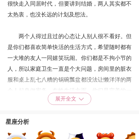
很快走入同居时代，但要讲到结婚，两人其实都不
太热衷，也没长远的计划及想法。
两个人得过且过的心态让人别人很不看好。但
是你们都喜欢简单快活的生活方式，希望随时都有
一大堆的友人一同嬉笑玩闹。你们都是不拘小节的
人，所以家庭卫生一直是个大问题，房间里的脏衣
服和桌上乱七八糟的锅碗瓢盆都没法让懒洋洋的两
个人起身做家务。在性生活方面，你们是完美的一
展开全文
对，大家都需要新鲜刺激的方式而又会满足于对
方。但是依靠玩乐和性生活维持的感情还是会令感
星座分析
情扣分的，应该多些心灵沟通。