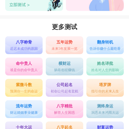
更多测试
八字称骨
五年运势
翻身转机
迟迟未成功的原因
未来5年发展一览
告诉你赚什么最吃香
命中贵人
横财运
姓名详批
谁是你的命中贵人
躺着都能赚钱
姓名对人生的影响
紫微斗数
公司起名
塔罗牌
预测你一生的命运
初创公司起名玄机
指引你的未来人生
流年运势
八字精批
测终身运
财运婚姻事业健康
解答人生困惑
洞悉未来鸿图大运
十年大运
八字起名
财富运势