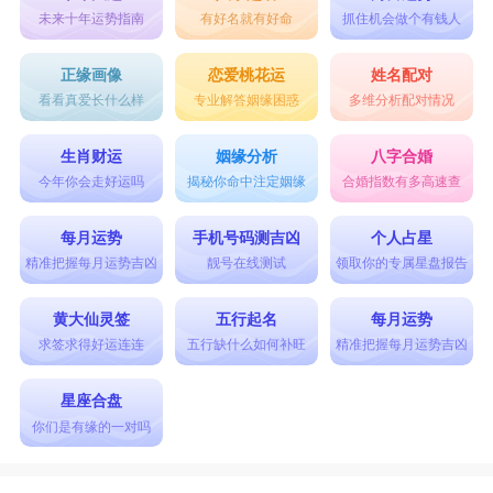
未来十年运势指南
有好名就有好命
抓住机会做个有钱人
正缘画像
恋爱桃花运
姓名配对
看看真爱长什么样
专业解答姻缘困惑
多维分析配对情况
生肖财运
姻缘分析
八字合婚
今年你会走好运吗
揭秘你命中注定姻缘
合婚指数有多高速查
每月运势
手机号码测吉凶
个人占星
精准把握每月运势吉凶
靓号在线测试
领取你的专属星盘报告
黄大仙灵签
五行起名
每月运势
求签求得好运连连
五行缺什么如何补旺
精准把握每月运势吉凶
星座合盘
你们是有缘的一对吗