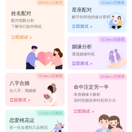
星座配对
姓名配对
解开你和他的缘分密码
配对指数分析
了解你们如何相处
姻缘分析
透视姻缘时机
八字合婚
命中注定另一半
合八字，测姻缘
单身姻缘大解析
适时把握脱单时机和方法
恋爱桃花运
你一生会遇到几朵桃花