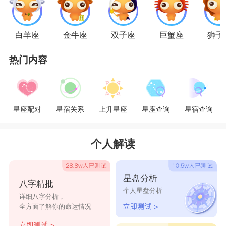
射手男和天秤女都缺乏对爱的坚持与耐心，天
秤女游离不定爱玩的性格和射手男喜欢四处走动喜
白羊座
金牛座
双子座
巨蟹座
狮子
欢新鲜感的心实在是很难维持一段感情。在恋爱过
热门内容
程中通常由射手男来主导，但是若要放在婚姻上，
恐怕就没有这般热情了。天秤女虽然不容易安定，
但是仍然需要伴侣;虽然她尊重理解射手男的放荡
星座配对
星宿关系
上升星座
星座查询
星宿查询
不羁，自己也不愿意收到太多的牵绊，但责任心和
稳定的婚姻是重要元素，所以，你们最好能一直维
个人解读
持好朋友式的爱恋关系，要找到共同的兴趣及生活
的目标来稳固关系，为感情不断加温，即使没有热
星盘分析
八字精批
恋的温度，也能够过一世。
个人星盘分析
详细八字分析，
星座乐原创文章，转载需注明出处
全方面了解你的命运情况