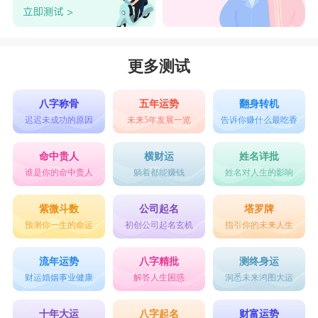
更多测试
八字称骨
五年运势
翻身转机
迟迟未成功的原因
未来5年发展一览
告诉你赚什么最吃香
命中贵人
横财运
姓名详批
谁是你的命中贵人
躺着都能赚钱
姓名对人生的影响
紫微斗数
公司起名
塔罗牌
预测你一生的命运
初创公司起名玄机
指引你的未来人生
流年运势
八字精批
测终身运
财运婚姻事业健康
解答人生困惑
洞悉未来鸿图大运
十年大运
八字起名
财富运势