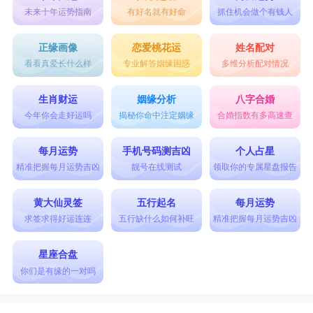
未来十年运势指南
有好名就有好命
抓住机会做个有钱人
正缘画像
恋爱桃花运
姓名配对
看看真爱长什么样
专业解答姻缘困惑
多维分析配对情况
生肖财运
姻缘分析
八字合婚
今年你会走好运吗
揭秘你命中注定姻缘
合婚指数有多高速查
每月运势
手机号码测吉凶
个人占星
精准把握每月运势吉凶
靓号在线测试
领取你的专属星盘报告
黄大仙灵签
五行起名
每月运势
求签求得好运连连
五行缺什么如何补旺
精准把握每月运势吉凶
星座合盘
你们是有缘的一对吗