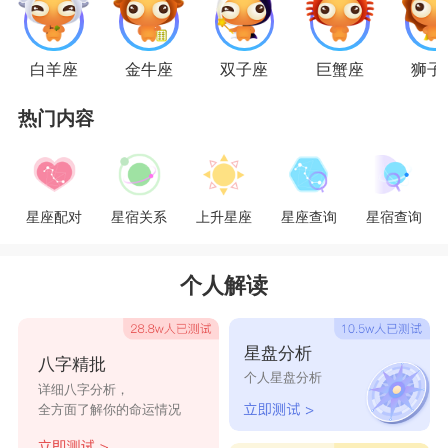
面。摩羯男从不浪费时间在后悔上，他认为后悔是
一种无用而伤感的情绪。
白羊座
金牛座
双子座
巨蟹座
狮子
热门内容
两个同属
土象
星座
，摩羯男保守，金牛女沉
稳，一个眼神就能明白对方在想什么，所以不会有
天雷勾地火、轰轰烈烈的恋情，往往是细水长流，
星座配对
星宿关系
上升星座
星座查询
星宿查询
像磁铁般互相吸引的默契满分组合。
个人解读
金牛女的占有欲望很强，无论她有多需要你，
表面上也会装的若无其事，但从她不断询问你在做
星盘分析
八字精批
什么就可以看出，她有多在乎你。只要养成让金牛
个人星盘分析
详细八字分析，
女知道您行踪的习惯，让她晓得牵挂的人平安无
全方面了解你的命运情况
事，她就不会疑神疑鬼，摩羯男就可以安心忙自己