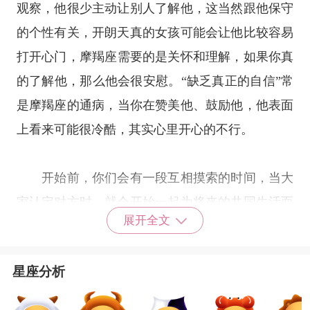
观察，他很少主动让别人了解他，这当然跟他保守
的个性有关，开朗天真的女孩可能会让他比较容易
打开心门，
摩羯座
需要的是关怀和理解，如果你真
的了解他，那么他会很安慰。“缺乏真正的自信”常
是
摩羯座
的通病，当你在赞美他、鼓励他，他表面
上看来可能很冷酷，其实心里开心的不行。
开始前，你们会有一段互相摸索的时间，当大
家认定对方时，就会开始一起为将来的共同生活而
展开全文
实务计划。金牛女对感情的占有欲极为强烈，摩羯
男也十分重视在感情中能够完全拥有对方。彼此对
星座分析
恋爱的忠诚度一致，使你们的爱情的道路能够越走
越远。摩羯男可从金牛女身上发现温柔与俏皮的一