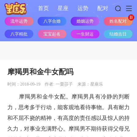
首页
星座
运势
配对
姓名配对
流年运势
八字合婚
婚姻运势
八字精批
宝宝起名
一生财运
结婚吉日
摩羯男和金牛女配吗
时间：2018-09-19
作者: 一栗莎子
来源：星座乐
摩羯男和金牛女配。摩羯男具有冷静的判断
力，思考多于行动，能客观地看待事物。具有耐力
和不屈不挠的精神，有高度的责任感以及惊人的持
久力，对事业充满野心。摩羯男不期待获得父母兄