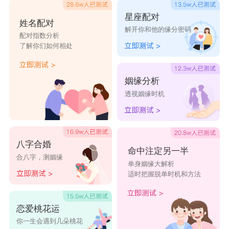
星座配对
姓名配对
解开你和他的缘分密码
配对指数分析
了解你们如何相处
姻缘分析
透视姻缘时机
八字合婚
命中注定另一半
合八字，测姻缘
单身姻缘大解析
适时把握脱单时机和方法
恋爱桃花运
你一生会遇到几朵桃花