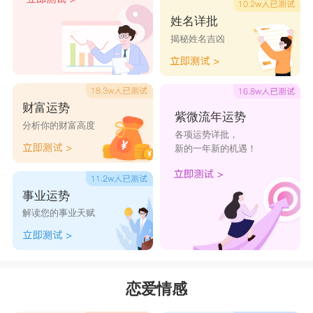
事业，金牛女一定会让你无后顾之忧。金牛是个相
姓名详批
揭秘姓名吉凶
当固执的
星座
，对不同意见，不见得会激烈反驳，
却仍会照着自己心意做，而摩羯也不是很随和的
人，不管你们有多么了解对方，还是要维持良好的
财富运势
沟通模式，即使表面上摩羯男主控著发言权，但私
紫微流年运势
分析你的财富高度
各项运势详批，
下金牛女照样还是依著自己的一套想法来，所以两
新的一年新的机遇！
个人之间沟通很重要。
星座乐原创文章，转载需注明出处
事业运势
解读您的事业天赋
恋爱情感