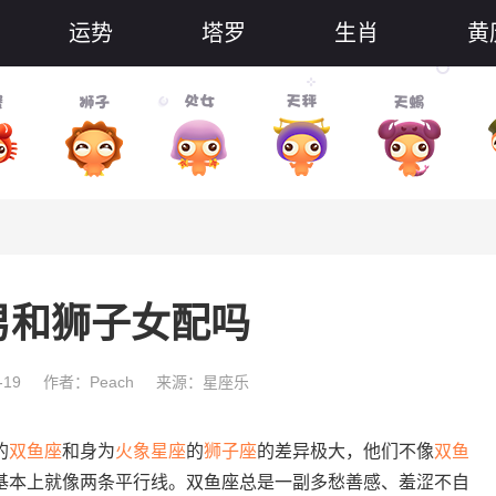
运势
塔罗
生肖
黄
男和狮子女配吗
-19
作者：Peach
来源：星座乐
的
双鱼座
和身为
火象
星座
的
狮子座
的差异极大，他们不像
双鱼
基本上就像两条平行线。双鱼座总是一副多愁善感、羞涩不自