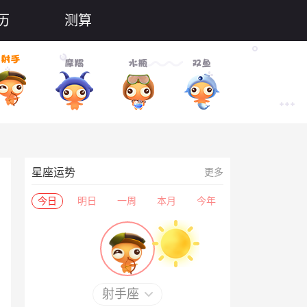
历
测算
星座运势
更多
今日
明日
一周
本月
今年
射手座