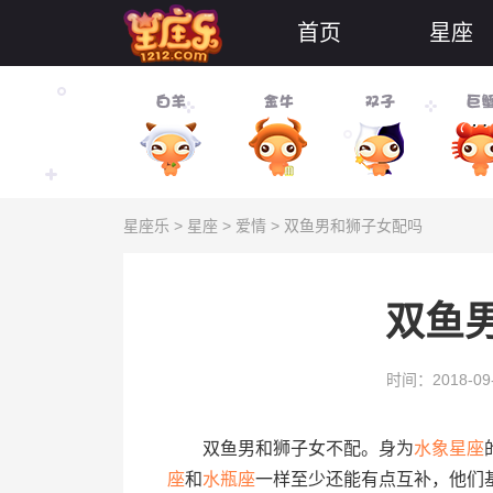
首页
星座
星座乐
>
星座
>
爱情
> 双鱼男和狮子女配吗
双鱼
时间：2018-09
双鱼男和狮子女不配。身为
水象
星座
座
和
水瓶座
一样至少还能有点互补，他们