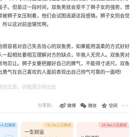
面子。但是过一段时间，双鱼男就会受不了狮子女的强势，惯
常被狮子女压制着，他们会试图逃避这段感情。狮子女则会觉
，所以这对前途堪忧啊。
很容易对自己失去信心的双鱼男，如果能用温柔的方式好好
人一起相处要相互理解对方的缺点，毕竟人无完人。双鱼男对
断地忍让。狮子女要把握好自己的脾气，不能得寸进尺。双鱼
出勇气在自己喜欢的人面前表现出自己帅气可靠的一面吧!
原创文章，转载需注明出处
分享到：
微博
微信
空间
一生财运