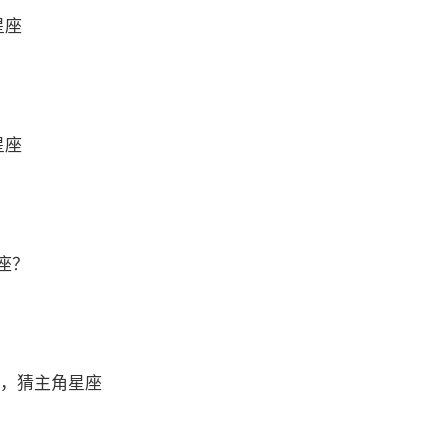
星座
星座
座？
 ，猜主角星座