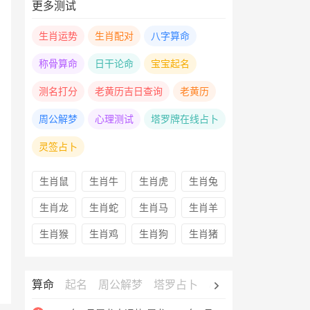
更多测试
生肖运势
生肖配对
八字算命
称骨算命
日干论命
宝宝起名
测名打分
老黄历吉日查询
老黄历
周公解梦
心理测试
塔罗牌在线占卜
灵签占卜
生肖鼠
生肖牛
生肖虎
生肖兔
生肖龙
生肖蛇
生肖马
生肖羊
生肖猴
生肖鸡
生肖狗
生肖猪
算命
起名
周公解梦
塔罗占卜
心理测试
老黄历