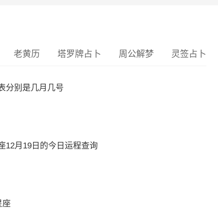
老黄历
塔罗牌占卜
周公解梦
灵签占卜
表分别是几月几号
12月19日的今日运程查询
星座