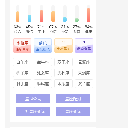
63
45
71
67
31
27
84
%
%
%
%
%
%
%
综合
爱情
事业
心情
交际
财富
健康
9
4
水瓶座
蓝色
幸运数字
商谈指数
速配星座
幸运颜色
白羊座
金牛座
双子座
巨蟹座
狮子座
处女座
天秤座
天蝎座
射手座
摩羯座
水瓶座
双鱼座
星盘查询
星座配对
上升星座查询
星座查询