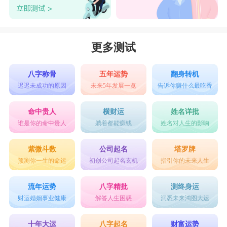
更多测试
八字称骨
五年运势
翻身转机
迟迟未成功的原因
未来5年发展一览
告诉你赚什么最吃香
命中贵人
横财运
姓名详批
谁是你的命中贵人
躺着都能赚钱
姓名对人生的影响
紫微斗数
公司起名
塔罗牌
预测你一生的命运
初创公司起名玄机
指引你的未来人生
流年运势
八字精批
测终身运
财运婚姻事业健康
解答人生困惑
洞悉未来鸿图大运
十年大运
八字起名
财富运势