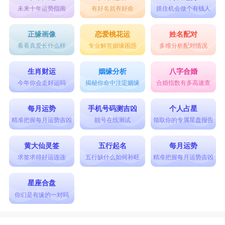
未来十年运势指南
有好名就有好命
抓住机会做个有钱人
正缘画像
恋爱桃花运
姓名配对
看看真爱长什么样
专业解答姻缘困惑
多维分析配对情况
生肖财运
姻缘分析
八字合婚
今年你会走好运吗
揭秘你命中注定姻缘
合婚指数有多高速查
每月运势
手机号码测吉凶
个人占星
精准把握每月运势吉凶
靓号在线测试
领取你的专属星盘报告
黄大仙灵签
五行起名
每月运势
求签求得好运连连
五行缺什么如何补旺
精准把握每月运势吉凶
星座合盘
你们是有缘的一对吗