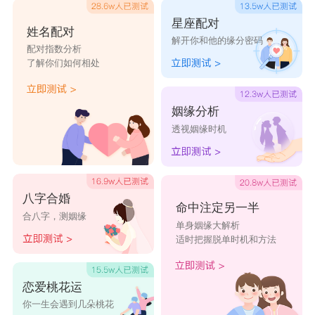
星座配对
姓名配对
解开你和他的缘分密码
配对指数分析
了解你们如何相处
姻缘分析
透视姻缘时机
八字合婚
命中注定另一半
合八字，测姻缘
单身姻缘大解析
适时把握脱单时机和方法
恋爱桃花运
你一生会遇到几朵桃花