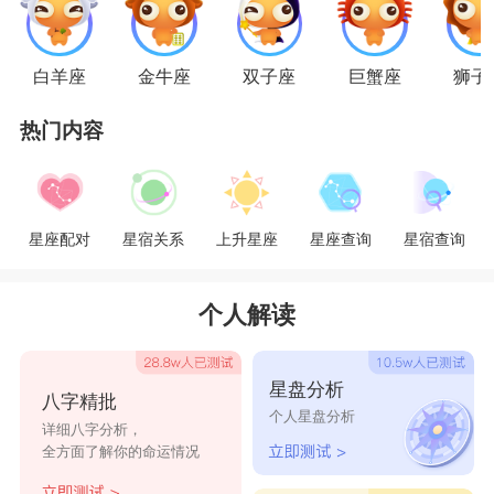
白羊座
金牛座
双子座
巨蟹座
狮子
巨蟹座
热门内容
巨蟹座
是个非常顾家的人，所以一旦他们确定
了和另一半的关系，就会安分守己，做好自己该做
的。跟另一半在一起时，他们的眼里大概只有对
星座配对
星宿关系
上升星座
星座查询
星宿查询
方，就算别人带来再多的诱惑和利益都打动不了他
们。他们认为既然选择了，就应该做好过一生的准
个人解读
备，毕竟遇见一个人不是容易的事，好好珍惜才是
道理。
星盘分析
八字精批
个人星盘分析
星座乐原创文章，转载需注明出处
详细八字分析，
全方面了解你的命运情况