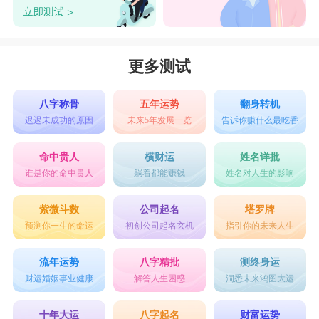
完成。在感情里依然挑剔的处女座女生，一旦下定
决心和双子们发展较深的感情，便意味着她们会更
加厉害地对双子们挑毛病。不过，如果她们认为两
更多测试
人实在无法共处，她们也会利利索索地斩断两人的
一切感情纠葛。在两人关系中，处女座女生处处显
八字称骨
五年运势
翻身转机
迟迟未成功的原因
未来5年发展一览
告诉你赚什么最吃香
得被动，唯有在决裂的时刻才显得非常主动。因为
她们太过追求完美，一旦发现这份感情有缺憾，她
命中贵人
横财运
姓名详批
谁是你的命中贵人
躺着都能赚钱
姓名对人生的影响
们便不能容忍，必弃之如敝屣。
紫微斗数
公司起名
塔罗牌
预测你一生的命运
初创公司起名玄机
指引你的未来人生
如果说双子座和处女座不是经常见面，只是偶
尔聊聊，那么还可以成为好朋友。可惜一旦只要一
流年运势
八字精批
测终身运
起生活，马上就会变成敌人。双子座那种吊儿郎当
财运婚姻事业健康
解答人生困惑
洞悉未来鸿图大运
的态度，会气死小器量的处女座。并且这种矛盾在
十年大运
八字起名
财富运势