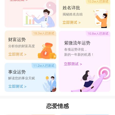
双子座女生几乎没有自己的原则，说一套做一套。
姓名详批
揭秘姓名吉凶
所以，若双子们真喜欢上一个处女座男生，就必须
了解他们较真与追求完美的性格，双子们也可以帮
助他们把握时机，凡事让他们不要顾虑太多。其
财富运势
紫微流年运势
实，双子们吸收知识的速度与广度，极能博取处女
分析你的财富高度
各项运势详批，
座们的好感。
新的一年新的机遇！
但要切记，双子们在处女们面前时，前后言行
事业运势
解读您的事业天赋
要一致。因为坚守原则的处女座，甚至有些道德洁
癖，所以双子们一定要先得到他们的信任，否则她
们会很难得到他们托付真心。
恋爱情感