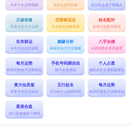
生活消费上更为突出，双子座会不停地花钱买些新
未来十年运势指南
有好名就有好命
抓住机会做个有钱人
鲜而无谓的玩意，而这常引起吝啬成性的处女座感
正缘画像
恋爱桃花运
姓名配对
到不满。因此，久而久之两人只会对对方产生更多
看看真爱长什么样
专业解答姻缘困惑
多维分析配对情况
的不满，而当初吸引对方的优点，也在互相埋怨中
生肖财运
姻缘分析
八字合婚
被忽视。
今年你会走好运吗
揭秘你命中注定姻缘
合婚指数有多高速查
每月运势
手机号码测吉凶
个人占星
双子座和处女座的守护星都是水星，代表了知
精准把握每月运势吉凶
靓号在线测试
领取你的专属星盘报告
性、聪慧、反应快，是很好的评论家。不过，虽然
黄大仙灵签
五行起名
每月运势
如此，双子座男生和处女座女生的思考逻辑还是大
求签求得好运连连
五行缺什么如何补旺
精准把握每月运势吉凶
不相同的。处女座女生坚持、奉行自己的认知准
则，而双子座的原则则富有弹性及可变性，有时甚
星座合盘
你们是有缘的一对吗
至会有双重标准。这对处女座而言，简直是要命
的。但是比起大多数死读书的书呆子，双子的旺盛