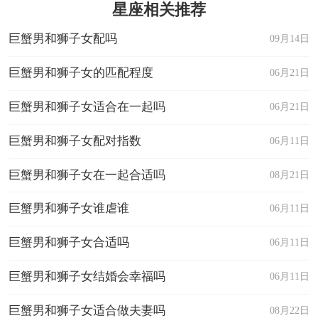
星座相关推荐
购物欲与活学活用能力，还是很吸引处女座女孩
的。所以如果想要使两人的感情长久维系下去，处
巨蟹男和狮子女配吗
09月14日
女座女生就要注意，少用实事求是的态度去苛求双
巨蟹男和狮子女的匹配程度
06月21日
子们，这样两人的压力就会减少很多。而双子男生
巨蟹男和狮子女适合在一起吗
06月21日
也要试着去了解处女女孩坚守的诚信准则，明白她
们并不是不知变通。
巨蟹男和狮子女配对指数
06月11日
巨蟹男和狮子女在一起合适吗
08月21日
综上，就是双子座和处女座配吗的具体内容，
巨蟹男和狮子女谁虐谁
06月11日
这两个
星座
相当配。
星座乐原创文章，转载需注明出处
巨蟹男和狮子女合适吗
06月11日
巨蟹男和狮子女结婚会幸福吗
06月11日
巨蟹男和狮子女适合做夫妻吗
08月22日