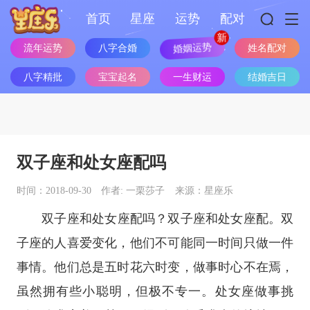
首页
星座
运势
配对
婚姻运势
流年运势
八字合婚
姓名配对
八字精批
宝宝起名
一生财运
结婚吉日
双子座和处女座配吗
时间：2018-09-30
作者: 一栗莎子
来源：星座乐
双子座
和
处女座
配吗？
双子座
和
处女座
配。双
子座的人喜爱变化，他们不可能同一时间只做一件
事情。他们总是五时花六时变，做事时心不在焉，
虽然拥有些小聪明，但极不专一。处女座做事挑