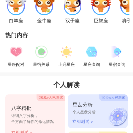
男生，和善变且常虎头蛇尾的双子座女生，是两种
截然不同的类型。但爱情就是这么奇妙，处女们常
白羊座
金牛座
双子座
巨蟹座
狮子
会被常识丰富、反应灵敏的双子们所吸引。处女座
热门内容
男生本身不善社交，做事情会顾虑太多，即使对于
爱情或婚姻充满幻想，他们也很少在实际行动中积
极地去追求爱情。而相比，双子则是实实在在的行
星座配对
星宿关系
上升星座
星座查询
星宿查询
动派，当她们喜欢上一个人，第一时间就是过去搭
讪。
个人解读
处女座男生和双子座女生都很聪慧，反应也
星盘分析
八字精批
快，行事都会带点神经质，只是两人的观念却不太
个人星盘分析
详细八字分析，
一样。面对爱挑剔、又琐碎的处女座男生，双子座
全方面了解你的命运情况
女生常感到不以为然。而在处女男生眼里，随性的