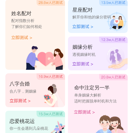
星座配对
姓名配对
解开你和他的缘分密码
配对指数分析
了解你们如何相处
双子男和处女女
姻缘分析
双子座的男生做事随性，喜欢追求新鲜刺激的
透视姻缘时机
感觉。在面对感情时，他们不会考虑两人是否可以
长期发展，只要当下两个过得开心就好。而这样的
恋爱观，在遇到事事喜欢按着计划走的处女时，会
八字合婚
命中注定另一半
合八字，测姻缘
出现很多问题。处女座事事追求完美，恋爱亦如
单身姻缘大解析
适时把握脱单时机和方法
此，因此谈恋爱的时候，她们不希望恋情以失败结
尾，所以往往会为感情的发展细心做规划，而这样
恋爱桃花运
长久的计划，双子男生往往缺乏耐性和她们一起去
你一生会遇到几朵桃花