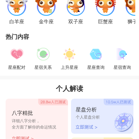
一动都能牵动他们的心弦，他们会非常小心地去维
持这段关系。在恋爱中，情侣通常会因为个性差异
白羊座
金牛座
双子座
巨蟹座
狮子
而吵架，然而幸运的是，双鱼男和巨蟹女之间存在
热门内容
的个性差异很小。两人又都温柔体贴、善解人意，
很容易调和。相处时，双鱼男会很容易感受到巨蟹
女的忧伤难过，并且会给予温暖的怀抱。双鱼男和
星座配对
星宿关系
上升星座
星座查询
星宿查询
巨蟹女在一起时一般都是如胶似漆、羡煞旁人的一
对。
个人解读
双鱼和巨蟹同为水象星座，都很容易情绪化。
星盘分析
八字精批
所以应该更加体贴对方，温柔和感性是他们的共通
个人星盘分析
详细八字分析，
语言。双鱼男浪漫又不切实际，巨蟹女要发挥自己
全方面了解你的命运情况
的稳重踏实，在双鱼男思绪又梦游天际的时候把他