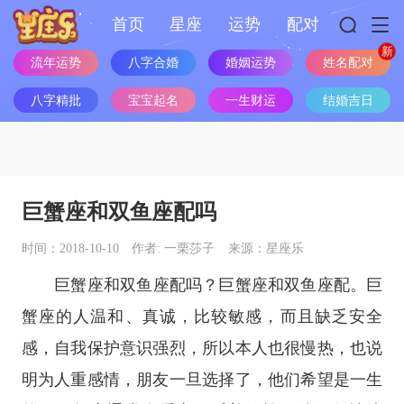
首页
星座
运势
配对
姓名配对
流年运势
八字合婚
婚姻运势
八字精批
宝宝起名
一生财运
结婚吉日
巨蟹座和双鱼座配吗
时间：2018-10-10
作者: 一栗莎子
来源：星座乐
巨蟹座
和
双鱼座
配吗？
巨蟹座
和
双鱼座
配。巨
蟹座的人温和、真诚，比较敏感，而且缺乏安全
感，自我保护意识强烈，所以本人也很慢热，也说
明为人重感情，朋友一旦选择了，他们希望是一生