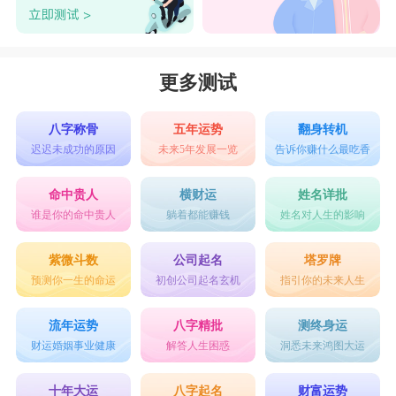
双鱼和巨蟹在恋爱方面都是属于“老司机”的高
段位选手级别，他们的感性是“感时花溅泪，恨别
更多测试
鸟惊心”。虽然两人都是属于情绪化的队伍里面，
但巨蟹的程度更甚于双鱼，翻脸的程度不下于翻
八字称骨
五年运势
翻身转机
迟迟未成功的原因
未来5年发展一览
告诉你赚什么最吃香
书。而鱼儿是属于能够为爱情奉献一切星人，在爱
情中能够扮演一个很好的另一半的角色。巨蟹宽厚
命中贵人
横财运
姓名详批
谁是你的命中贵人
躺着都能赚钱
姓名对人生的影响
的肩膀是它很好的依靠。唯一要注意的是两位都太
悲观了，要注意悲伤情绪的涌动，可以去多接触接
紫微斗数
公司起名
塔罗牌
预测你一生的命运
初创公司起名玄机
指引你的未来人生
触阳光和大自然，调解调解低落的情绪。让心情变
好一点。不要让两人的生活过于陷入到精神方面，
流年运势
八字精批
测终身运
偶尔也是要回归到三次元的世界里面来啊。
财运婚姻事业健康
解答人生困惑
洞悉未来鸿图大运
十年大运
八字起名
财富运势