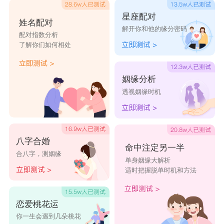
想，对生活充满期待，但缺乏应对的能力。她们的
星座配对
姓名配对
解开你和他的缘分密码
存在是为了满足那些大男子主义。希望自己能够一
配对指数分析
了解你们如何相处
直被当成小女孩，永远都天真浪漫。而在感情中，
巨蟹会变得善妒且占有欲强，一反平时给大众温柔
姻缘分析
的形象。同为水象星座，双鱼和巨蟹十分有默契，
透视姻缘时机
彼此心照不宣，能够和谐相处。
两位都是爱字当头的星座，有情饮水饱说的就
八字合婚
命中注定另一半
合八字，测姻缘
是你们吧，双鱼和巨蟹会为了感情小心翼翼地去维
单身姻缘大解析
适时把握脱单时机和方法
护，尽力去给对方安全感，而且你们彼此都知道对
方要的是什么，一个眼神就能了解对方，是十分和
恋爱桃花运
谐的一对。
你一生会遇到几朵桃花