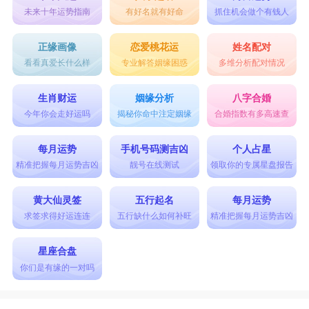
综上，就是巨蟹座和双鱼座配吗的具体内容，
未来十年运势指南
有好名就有好命
抓住机会做个有钱人
两个星座很配。
正缘画像
恋爱桃花运
姓名配对
星座乐原创文章，转载需注明出处
看看真爱长什么样
专业解答姻缘困惑
多维分析配对情况
生肖财运
姻缘分析
八字合婚
今年你会走好运吗
揭秘你命中注定姻缘
合婚指数有多高速查
每月运势
手机号码测吉凶
个人占星
精准把握每月运势吉凶
靓号在线测试
领取你的专属星盘报告
黄大仙灵签
五行起名
每月运势
求签求得好运连连
五行缺什么如何补旺
精准把握每月运势吉凶
星座合盘
你们是有缘的一对吗