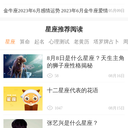
运程详解
金牛座2023年6月感情运势 2023年6月金牛座爱情
05月09日
运程详解
星座推荐阅读
星座
算命
起名
心理测试
老黄历
塔罗牌占卜
8月8日是什么星座？天生主角
的狮子座性格揭秘
58
08月16日
十二星座代表的花语
1047
08月15日
张艺兴是什么星座？