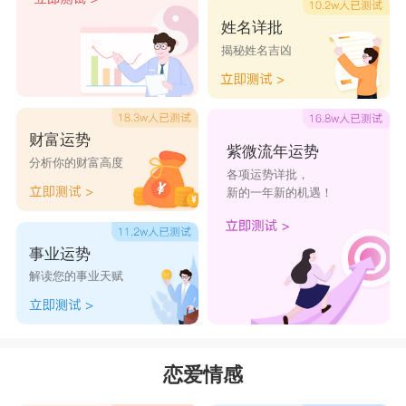
一发不可收拾。
姓名详批
揭秘姓名吉凶
财富运势
紫微流年运势
分析你的财富高度
各项运势详批，
新的一年新的机遇！
狮子女和天秤男
当狮子女与天秤男在一起，可以确信狮子女将
事业运势
是一个天生的爱指手划脚的人，而天秤男将是一个
解读您的事业天赋
要与他争论的人。狮子女创造出热量，天秤男贡献
着空气，这两种东西在相当的温暖与热量结合中，
就会在他们中间形成一股和煦的微风。狮子女总是
恋爱情感
期望自己的声明被无条件地接受。当然，如果不是