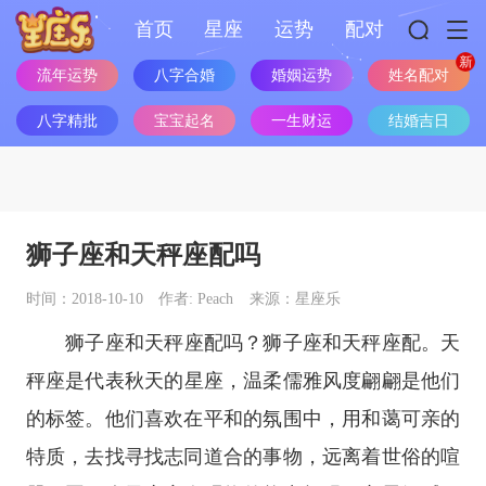
首页
星座
运势
配对
流年运势
八字合婚
婚姻运势
姓名配对
八字精批
宝宝起名
一生财运
结婚吉日
狮子座和天秤座配吗
时间：2018-10-10
作者: Peach
来源：星座乐
狮子座
和
天秤座
配吗？
狮子座
和
天秤座
配。天
秤座是代表秋天的
星座
，温柔儒雅风度翩翩是他们
的标签。他们喜欢在平和的氛围中，用和蔼可亲的
特质，去找寻找志同道合的事物，远离着世俗的喧