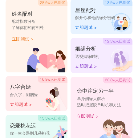
直接了当的赞许，而是时常搁置一边，天秤男则很
星座配对
姓名配对
解开你和他的缘分密码
愿意去争论每一个要点，哪怕是有一点儿可能性或
配对指数分析
了解你们如何相处
机会也是要进行解释的。天秤男可能会拖拉相当一
段时间，对此，狮子女不要生气和不耐烦，因为这
姻缘分析
些优柔寡断对于天秤座人来说本身就已经是很难受
透视姻缘时机
的事了。
狮子女要学会通过讨论掌握一些东西。天秤座
八字合婚
命中注定另一半
合八字，测姻缘
并不意味着戏剧性的事件和脾气的爆发。那种事情
单身姻缘大解析
适时把握脱单时机和方法
不是与天性相合的，它会阻碍一个良好的均衡关系
的形成，会破坏和谐的可能性。因为和谐、均衡和
恋爱桃花运
和平对每一个天秤座来说，是三位一体的，这使人
你一生会遇到几朵桃花