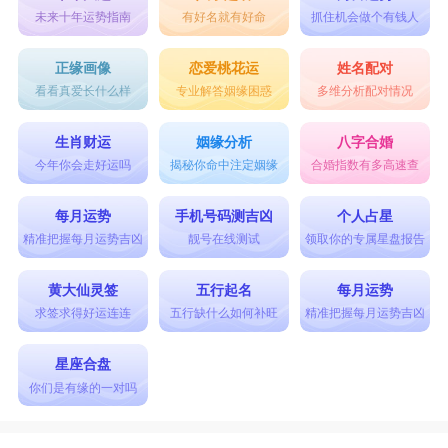
这可能是双方可能还在互相试探的结果。若狮子女
未来十年运势指南
有好名就有好命
抓住机会做个有钱人
勤于甜言蜜语的练习，可以得到天秤男罗曼蒂克的
正缘画像
恋爱桃花运
姓名配对
爱。
看看真爱长什么样
专业解答姻缘困惑
多维分析配对情况
生肖财运
姻缘分析
八字合婚
接下来随小编看看狮子座和天秤座配吗的具体
今年你会走好运吗
揭秘你命中注定姻缘
合婚指数有多高速查
内容。
每月运势
手机号码测吉凶
个人占星
星座乐原创文章，转载需注明出处
精准把握每月运势吉凶
靓号在线测试
领取你的专属星盘报告
黄大仙灵签
五行起名
每月运势
求签求得好运连连
五行缺什么如何补旺
精准把握每月运势吉凶
星座合盘
你们是有缘的一对吗