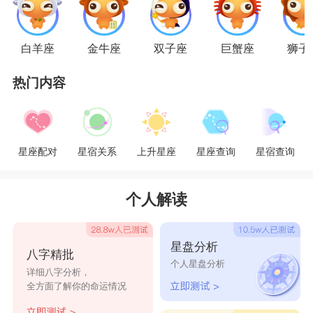
要想追求天秤女，狮子男要有心理准备，对于
摇摆不定的天秤女，一定要有耐心打持久战，她即
白羊座
金牛座
双子座
巨蟹座
狮子
使已经有好感，也会表现得事不关己。如果不能用
热门内容
心等待表现得不友好，将会马上破坏秤子，对爱情
退缩。虽然天秤女的星座比重比狮子男高，但在性
格上仍然需要狮子有力的支持。天秤女虽然聪明但
星座配对
星宿关系
上升星座
星座查询
星宿查询
是放不下面子，这时就需要爱面子的狮子男来帮助
你操控大局。对狮子男来说，建议永远比命令有用
个人解读
得多，时不时的给他们称赞以及掌声都能更好地和
平相处。要提醒两位的是：要注意生活上的开支，
星盘分析
八字精批
你们都爱高品质的生活，都喜欢享受，但是千万别
个人星盘分析
详细八字分析，
做打肿脸充胖子的事。天秤女把自己的风情万种收
全方面了解你的命运情况
敛点，招来的蜜蜂太多会激起狮子男的醋意爆发，