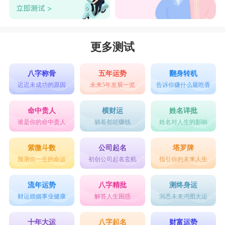
们认为，他们不会为了吵架而发起争论，只是从合
乎道理方面来澄清事实，使每一个人看到事情是公
平的。狮子座人不会总能看到这一点，但可能会比
更多测试
其他人明白得多。两个人对性都有需求，但方向却
不同，天秤座喜欢轻燃慢扫的爱抚方式，狮子座直
八字称骨
五年运势
翻身转机
迟迟未成功的原因
未来5年发展一览
告诉你赚什么最吃香
接而主动，令到天秤座觉得失去的情趣。
命中贵人
横财运
姓名详批
谁是你的命中贵人
躺着都能赚钱
姓名对人生的影响
狮子女是恋爱狂热份子，非常多情而性感的，
而天秤男对异性很有品味。狮子女在某些事上太喜
紫微斗数
公司起名
塔罗牌
预测你一生的命运
初创公司起名玄机
指引你的未来人生
欢用自己的方法，因而显得固执。这点天秤男好多
了。天秤男要多多表达自己真实的爱，不必仅以实
流年运势
八字精批
测终身运
际刻板的方式。狮子女也有单恋的苦恼，或苦于爱
财运婚姻事业健康
解答人生困惑
洞悉未来鸿图大运
天秤男在心里口难开。两人的恋情过于多元复杂，
十年大运
八字起名
财富运势