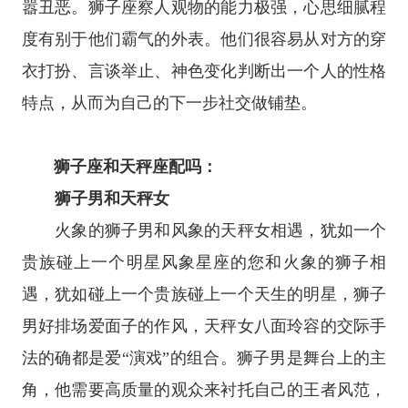
嚣丑恶。狮子座察人观物的能力极强，心思细腻程
度有别于他们霸气的外表。他们很容易从对方的穿
衣打扮、言谈举止、神色变化判断出一个人的性格
特点，从而为自己的下一步社交做铺垫。
狮子座和天秤座配吗：
狮子男和天秤女
火象的狮子男和风象的天秤女相遇，犹如一个
贵族碰上一个明星风象
星座
的您和火象的狮子相
遇，犹如碰上一个贵族碰上一个天生的明星，狮子
男好排场爱面子的作风，天秤女八面玲容的交际手
法的确都是爱“演戏”的组合。狮子男是舞台上的主
角，他需要高质量的观众来衬托自己的王者风范，