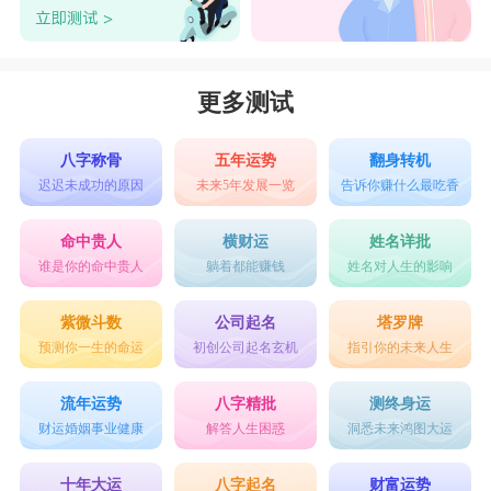
更多测试
八字称骨
五年运势
翻身转机
迟迟未成功的原因
未来5年发展一览
告诉你赚什么最吃香
命中贵人
横财运
姓名详批
谁是你的命中贵人
躺着都能赚钱
姓名对人生的影响
紫微斗数
公司起名
塔罗牌
预测你一生的命运
初创公司起名玄机
指引你的未来人生
流年运势
八字精批
测终身运
财运婚姻事业健康
解答人生困惑
洞悉未来鸿图大运
十年大运
八字起名
财富运势