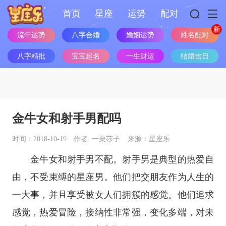
首页
星座
运势
配对
流年运势
八字合婚
婚姻运势
姓名配对
八字精批
宝宝起名
一生财运
结婚吉日
金牛女和射手男配吗
时间：2018-10-19
作者: 一栗莎子
来源：星座乐
金牛女和射手男不配。射手男是典型的热爱自
由，不受束缚的
星座
男。他们把交朋友作为人生的
一大事，并且享受被女人们拥簇的感觉。他们追求
感觉，热爱冒险，接纳性非常强，变化多端，对未