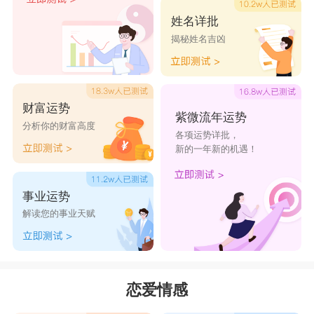
不懂得生活的情趣。她看似温柔善良，但是外来的
姓名详批
揭秘姓名吉凶
刺激超过了忍耐限度时，她将会失去所有的理性而
大发雷霆，一发不可收拾。
财富运势
两人在一起真是勉为其难。刻板保守的金牛女
紫微流年运势
分析你的财富高度
各项运势详批，
面对突如其来热情似火的射手男总是难以抗拒，当
新的一年新的机遇！
慢热的金牛女对身边晃动的射手男逐渐产生感情
时，他可能早已转移目标了。他太热爱自由，喜欢
事业运势
生存环境轻松舒适，一般女生还是很难将他拴住。
解读您的事业天赋
当她的宽容心胜过内在的占有欲，他能变得稍微安
稳平淡的时候，两个人的相处才会更加和谐美满。
星座乐原创文章，转载需注明出处
恋爱情感