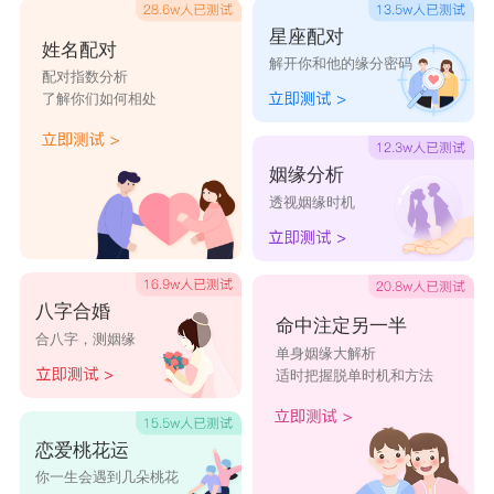
星座配对
姓名配对
解开你和他的缘分密码
配对指数分析
了解你们如何相处
姻缘分析
透视姻缘时机
八字合婚
命中注定另一半
合八字，测姻缘
单身姻缘大解析
适时把握脱单时机和方法
恋爱桃花运
你一生会遇到几朵桃花