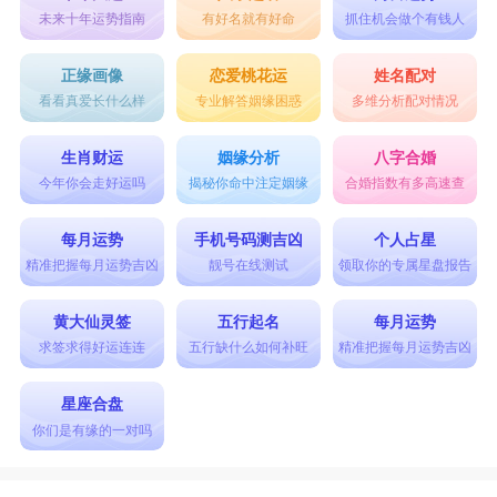
未来十年运势指南
有好名就有好命
抓住机会做个有钱人
正缘画像
恋爱桃花运
姓名配对
看看真爱长什么样
专业解答姻缘困惑
多维分析配对情况
生肖财运
姻缘分析
八字合婚
今年你会走好运吗
揭秘你命中注定姻缘
合婚指数有多高速查
每月运势
手机号码测吉凶
个人占星
精准把握每月运势吉凶
靓号在线测试
领取你的专属星盘报告
黄大仙灵签
五行起名
每月运势
求签求得好运连连
五行缺什么如何补旺
精准把握每月运势吉凶
星座合盘
你们是有缘的一对吗