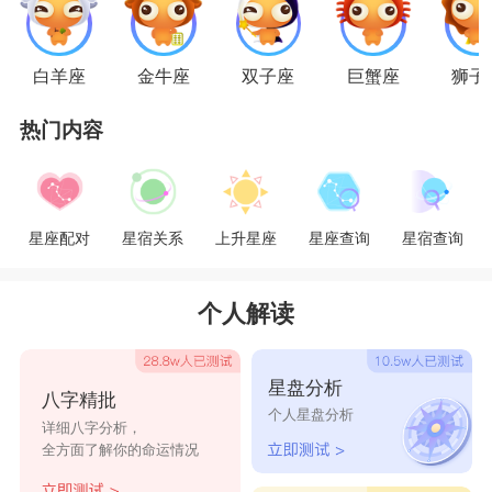
女的现实精神能出色地平衡他的鲁莽倾向。对于自
己的风流，射手男不希望对方是一个只会用怀疑和
白羊座
金牛座
双子座
巨蟹座
狮子
责骂刺破他自尊心的女人，对方对于自己的风流都
热门内容
能理解和信任时，射手男将会热情的付出自己的感
情。他需要一个快活的伴侣，她给他足够的空间与
自由，她能和他一起计划脑子里一闪而过的疯狂，
星座配对
星宿关系
上升星座
星座查询
星宿查询
同时用爱将他围绕。
个人解读
射手男和金牛女属性相差太大，一个寻找精神
伴侣一同冒险前进，一个需要居家好伴侣给她稳重
星盘分析
八字精批
坚实的臂膀，这样的一对组合想要靠近都不太容
个人星盘分析
详细八字分析，
易。射手男的爱热闹爱争辩常常让喜欢安静氛围的
全方面了解你的命运情况
金牛女难以忍受;而射手男有对金牛女的沉默感到