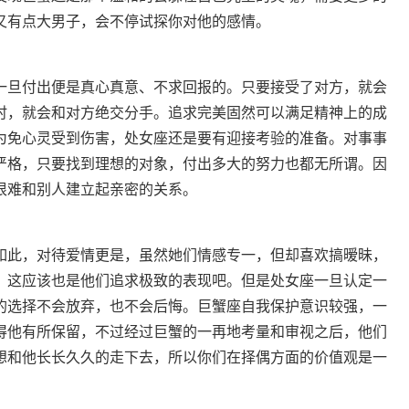
又有点大男子，会不停试探你对他的感情。
旦付出便是真心真意、不求回报的。只要接受了对方，就会
时，就会和对方绝交分手。追求完美固然可以满足精神上的成
为免心灵受到伤害，处女座还是要有迎接考验的准备。对事事
严格，只要找到理想的对象，付出多大的努力也都无所谓。因
很难和别人建立起亲密的关系。
如此，对待爱情更是，虽然她们情感专一，但却喜欢搞暧昧，
，这应该也是他们追求极致的表现吧。但是处女座一旦认定一
的选择不会放弃，也不会后悔。巨蟹座自我保护意识较强，一
得他有所保留，不过经过巨蟹的一再地考量和审视之后，他们
想和他长长久久的走下去，所以你们在择偶方面的价值观是一