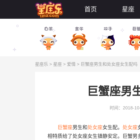
首页
星座
星座乐
>
星座
>
爱情
> 巨蟹座男生和处女座女生配吗
巨蟹座男
时间：2018-10
巨蟹座
男生和
处女座
女生配。
处女座
相特质给了处女座女生镇静安定。巨蟹男