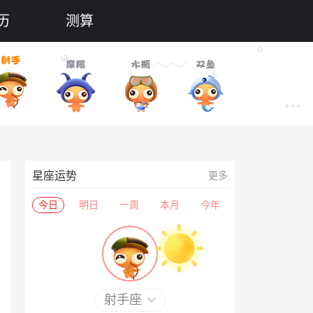
历
测算
星座运势
更多
今日
明日
一周
本月
今年
射手座