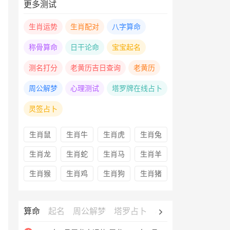
更多测试
生肖运势
生肖配对
八字算命
称骨算命
日干论命
宝宝起名
测名打分
老黄历吉日查询
老黄历
周公解梦
心理测试
塔罗牌在线占卜
灵签占卜
生肖鼠
生肖牛
生肖虎
生肖兔
生肖龙
生肖蛇
生肖马
生肖羊
生肖猴
生肖鸡
生肖狗
生肖猪
算命
起名
周公解梦
塔罗占卜
心理测试
老黄历