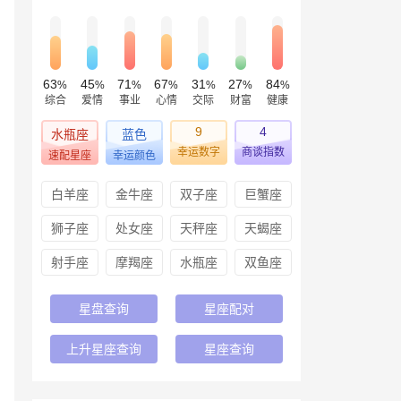
63
45
71
67
31
27
84
%
%
%
%
%
%
%
综合
爱情
事业
心情
交际
财富
健康
9
4
水瓶座
蓝色
幸运数字
商谈指数
速配星座
幸运颜色
白羊座
金牛座
双子座
巨蟹座
狮子座
处女座
天秤座
天蝎座
射手座
摩羯座
水瓶座
双鱼座
星盘查询
星座配对
上升星座查询
星座查询