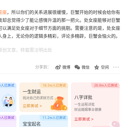
星座
，所以你们的关系进展很缓慢，巨蟹开始的时候会给你有
故却总觉得少了能让感情升温的那一把火。处女座能够对巨蟹
可以满足处女座对于细节方面的挑剔。需要注意的是，处女座
人身上，无论你的逻辑多精彩，评论多精辟，巨蟹会恼火的。
原创文章，转载需注明出处
分享到：
微博
微信
空间
一生财运
八字详批
？
找对自己的求财方式
一生运程详批
财运婚姻事业健康
宝宝起名