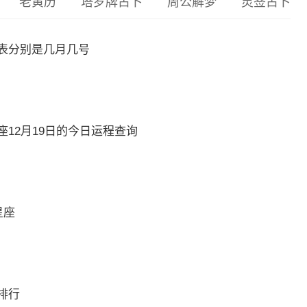
老黄历
塔罗牌占卜
周公解梦
灵签占卜
表分别是几月几号
12月19日的今日运程查询
星座
排行