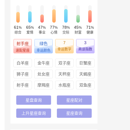
61
65
47
77
78
45
71
%
%
%
%
%
%
%
综合
爱情
事业
心情
交际
财富
健康
7
3
射手座
绿色
幸运数字
商谈指数
速配星座
幸运颜色
白羊座
金牛座
双子座
巨蟹座
狮子座
处女座
天秤座
天蝎座
射手座
摩羯座
水瓶座
双鱼座
星盘查询
星座配对
上升星座查询
星座查询