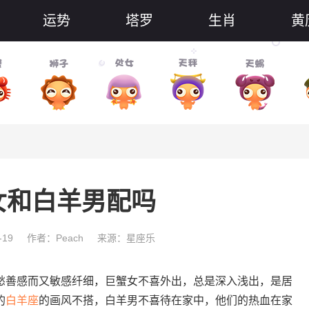
运势
塔罗
生肖
黄
女和白羊男配吗
-19
作者：Peach
来源：星座乐
善感而又敏感纤细，巨蟹女不喜外出，总是深入浅出，是居
的
白羊座
的画风不搭，白羊男不喜待在家中，他们的热血在家