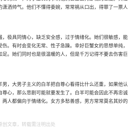
的潇洒帅气。他们不懂得委婉，常常祸从口出，得罪了一票人
强，极具同情心，缺乏安全感，过于情绪化。她们很敏感，能
受伤。有时会变化无常、性子急躁。幸好巨蟹女的思想单纯，
知足。她们同时也是很温暖的人，但是千万记得不要去伤害巨
男，大男子主义的白羊把自尊心看得比什么还重，如果他认
自尊心，那么悲剧可能就要发生了。白羊可能会因此不再忠诚
。两人都偏向于情绪化。女方多愁善感，男方常常莫名其妙的
原创文章，转载需注明出处