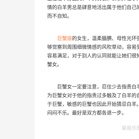
情的白羊男总是肆意地活出属于他们自己
而不自知。
巨蟹座
的女生，温柔腼腆、母性光环
够觉察到周围细微情感的风吹草动，容易
容易满足，对于别人的认同就能让她们很
蟹女。
巨蟹女一定要注意，忍住少去指责白羊
为巨蟹女对于他的指责过多触及了白羊的
于巨蟹，敏感的巨蟹也因此开始猜忌白羊
闷闷不乐。最好是双方都各退一步。
星座乐