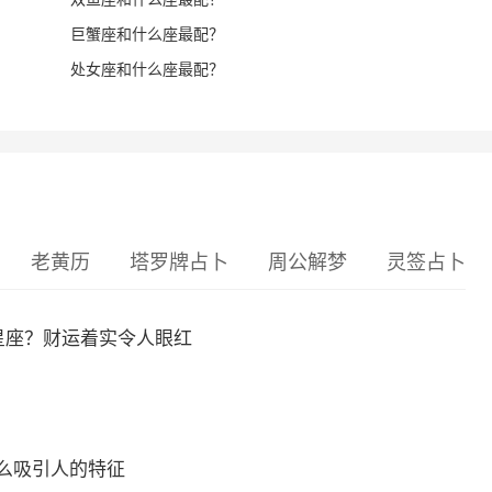
巨蟹座和什么座最配？
处女座和什么座最配？
老黄历
塔罗牌占卜
周公解梦
灵签占卜
么星座？财运着实令人眼红
么吸引人的特征