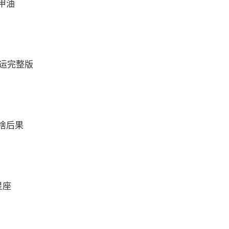
甲油
财运完整版
啥后果
星座