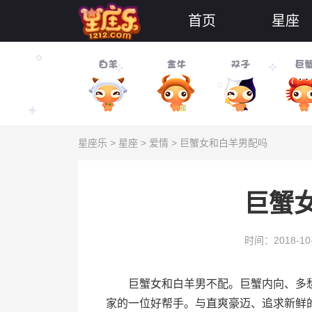
首页
星座
星座乐
>
星座
>
爱情
> 巨蟹女和白羊男配吗
巨蟹
时间：2018-10
巨蟹女和白羊男不配。巨蟹内向、多愁
家的一位好帮手。与直爽豪迈、追求新鲜