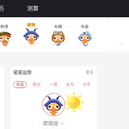
历
测算
星座运势
更多
今日
明日
一周
本月
今年
摩羯座