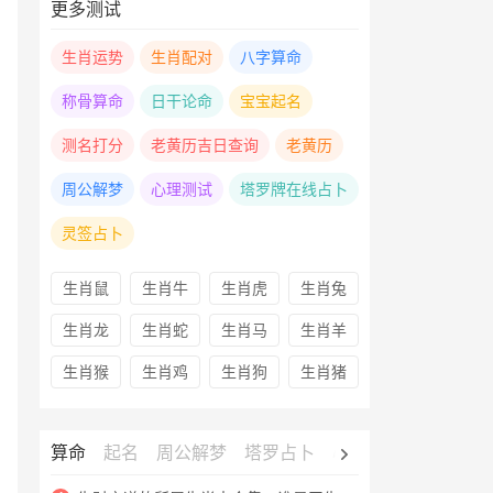
更多测试
生肖运势
生肖配对
八字算命
称骨算命
日干论命
宝宝起名
测名打分
老黄历吉日查询
老黄历
周公解梦
心理测试
塔罗牌在线占卜
灵签占卜
生肖鼠
生肖牛
生肖虎
生肖兔
生肖龙
生肖蛇
生肖马
生肖羊
生肖猴
生肖鸡
生肖狗
生肖猪
算命
起名
周公解梦
塔罗占卜
心理测试
老黄历