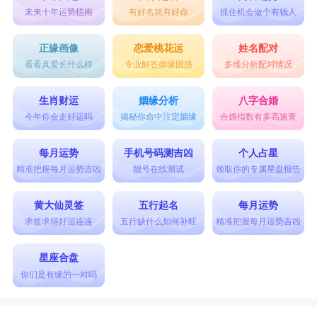
星座乐原创文章，转载需注明出处
未来十年运势指南
有好名就有好命
抓住机会做个有钱人
正缘画像
恋爱桃花运
姓名配对
看看真爱长什么样
专业解答姻缘困惑
多维分析配对情况
生肖财运
姻缘分析
八字合婚
今年你会走好运吗
揭秘你命中注定姻缘
合婚指数有多高速查
每月运势
手机号码测吉凶
个人占星
精准把握每月运势吉凶
靓号在线测试
领取你的专属星盘报告
黄大仙灵签
五行起名
每月运势
求签求得好运连连
五行缺什么如何补旺
精准把握每月运势吉凶
星座合盘
你们是有缘的一对吗