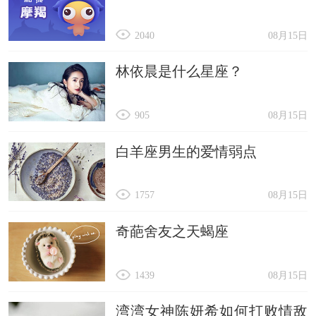
2040
08月15日
林依晨是什么星座？
905
08月15日
白羊座男生的爱情弱点
1757
08月15日
奇葩舍友之天蝎座
1439
08月15日
湾湾女神陈妍希如何打败情敌