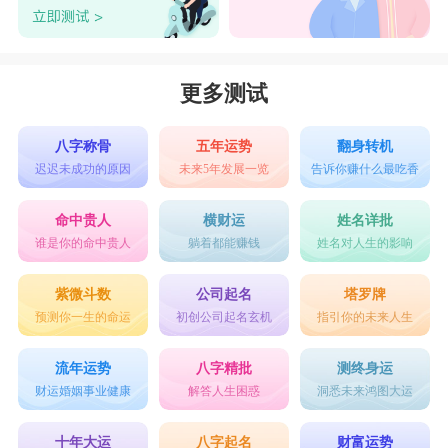
巨蟹女和金牛男是有许多共同点的，巨蟹座重
视家庭，热爱自己的家庭，金牛对于金钱、美食、
更多测试
母亲孩子很重视。金牛对于巨蟹的温柔体贴很受
用，在巨蟹有难处时，会适时给予怜悯和帮助，这
八字称骨
五年运势
翻身转机
迟迟未成功的原因
未来5年发展一览
告诉你赚什么最吃香
对于巨蟹而言，会使他们很感动，在金牛的面前，
巨蟹能够很放松，不用刻意带上面具伪装自己。同
命中贵人
横财运
姓名详批
谁是你的命中贵人
躺着都能赚钱
姓名对人生的影响
时金牛对于家庭的责任感和感情的执着专一会给巨
蟹很大的安全感。金牛的踏实肯干，能为家庭带来
紫微斗数
公司起名
塔罗牌
预测你一生的命运
初创公司起名玄机
指引你的未来人生
财富，巨蟹是贤内助，将家里的一切都能够打理
好。他们互相配合，生活将过得很甜美。他们会是
流年运势
八字精批
测终身运
对方理想的另一半，两个人能够组建一个完美的家
财运婚姻事业健康
解答人生困惑
洞悉未来鸿图大运
庭。
十年大运
八字起名
财富运势