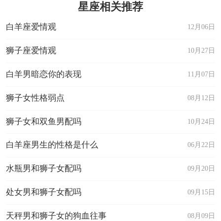
星座相关推荐
白羊座爱情观
12月06日
狮子座爱情观
10月27日
白羊男暗恋你的表现
11月07日
狮子女性格弱点
08月12日
狮子女和双鱼男配吗
10月24日
白羊座男生的性格是什么
06月22日
水瓶男和狮子女配吗
09月20日
处女男和狮子女配吗
09月15日
天秤男和狮子女的狗血往事
08月09日