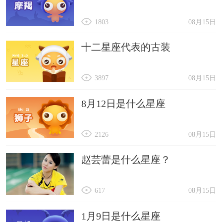
1803
08月15日
十二星座代表的古装
3897
08月15日
8月12日是什么星座
2126
08月15日
赵芸蕾是什么星座？
617
08月15日
1月9日是什么星座