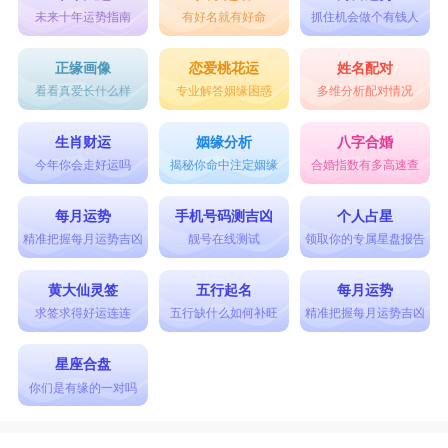
未来十年运势指南
有好名就有好命
抓住机会做个有钱人
正缘画像
恋爱桃花运
姓名配对
看看真爱长什么样
专业解答姻缘困惑
多维分析配对情况
生肖财运
姻缘分析
八字合婚
今年你会走好运吗
揭秘你命中注定姻缘
合婚指数有多高速查
每月运势
手机号码测吉凶
个人占星
精准把握每月运势吉凶
靓号在线测试
领取你的专属星盘报告
黄大仙灵签
五行起名
每月运势
求签求得好运连连
五行缺什么如何补旺
精准把握每月运势吉凶
星座合盘
你们是有缘的一对吗