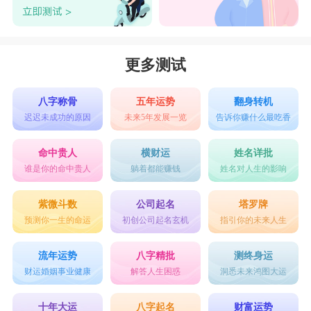
更多测试
八字称骨
五年运势
翻身转机
迟迟未成功的原因
未来5年发展一览
告诉你赚什么最吃香
命中贵人
横财运
姓名详批
谁是你的命中贵人
躺着都能赚钱
姓名对人生的影响
紫微斗数
公司起名
塔罗牌
预测你一生的命运
初创公司起名玄机
指引你的未来人生
流年运势
八字精批
测终身运
财运婚姻事业健康
解答人生困惑
洞悉未来鸿图大运
十年大运
八字起名
财富运势