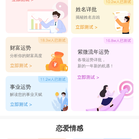
感觉。事实上，双子男生对新事物的接纳度与追求
姓名详批
揭秘姓名吉凶
力，都会对爱好幻想的鱼儿们产生刺激，尤其是在
艺术创造方面，善变的双子通常不会认为双鱼的构
想不切实际，他们的敏感性一点也不比双鱼的差。
财富运势
所以对着他们，双鱼不会有对牛弹琴的无力感。只
紫微流年运势
分析你的财富高度
各项运势详批，
是双鱼女孩们一定要了解，双鱼的敏锐是动物性
新的一年新的机遇！
的，而双子的敏锐是科学性的，所以他们也就不会
像双鱼那样感情用事。
事业运势
解读您的事业天赋
这中间的差异，双鱼们要搞清楚。不要用一哭
二闹三上吊的法子去对待双子，这只会使他们更快
的衡量情势，从而合理化地落跑。双鱼们必须锻链
恋爱情感
自己坚强的意志，建立自信之后再去跟双子谈情。