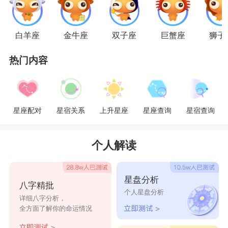
无怨言地调适自己，哪怕因此自己遇上很多麻烦。
所以，双鱼的闺蜜常常会对她们的行为表示同情和
白羊座
金牛座
双子座
巨蟹座
狮子
不解，在闺蜜眼里，双鱼们要么有受虐倾向要么极
热门内容
其守旧，所以才会心甘情愿做丈夫的奴隶。而双鱼
们对来自闺蜜的嘲笑和责备往往一笑置之。
星座配对
星宿关系
上升星座
星座查询
星宿查询
双子和双鱼并不是很默契的一对，因为他们并
不属于同一类，又都有多面性格和起伏不定的情
个人解读
绪。除了最初可能会因为性的吸引力，被对方迷倒
之外，相处一长久，就会让双子和双鱼感到很难融
星盘分析
八字精批
入到对方陌生的世界中，因此也越来越想脱离对
个人星盘分析
详细八字分析，
方。此外，以感情为前提的双鱼，在与双子交往的
全方面了解你的命运情况
过程中，容易因为双子的玩世不恭而产生不确定的