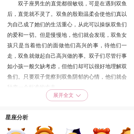
双子座
男生的直觉都很敏锐，可是在遇到双鱼
后，直觉就不灵了。双鱼的殷勤温柔会使他们真以
为自己成了她们的生活重心，从此可以操纵双鱼们
的爱和一切。但是慢慢地，他们就会发现，双鱼女
孩只是当着他们的面做他们高兴的事，待他们一
走，双鱼就做起自己高兴做的事。双子们尽管行事
如小孩一般欠缺考虑，但他们却可以很好地理解双
鱼们。只要双子觉察到双鱼阴郁的心情，他们就会
秒变一个标准的丈夫。
展开全文
双鱼在爱情里，很圆滑，也很隐忍。她们会尽
星座分析
量使两人的关系少点冲突，少点麻烦。在与双子的
相处中，她们会为了迁就双子或使双子方便，而毫