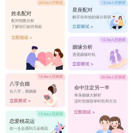
以双鱼的多才多艺又浪漫多情的个性，只要别让双
星座配对
姓名配对
解开你和他的缘分密码
子们觉得双鱼是爱哭又爱闹的女生，以他们好新
配对指数分析
了解你们如何相处
鲜、好学习的特质，一定会乐于与双鱼女孩长相伴
的。
姻缘分析
星座乐原创文章，转载需注明出处
透视姻缘时机
八字合婚
命中注定另一半
合八字，测姻缘
单身姻缘大解析
适时把握脱单时机和方法
恋爱桃花运
你一生会遇到几朵桃花