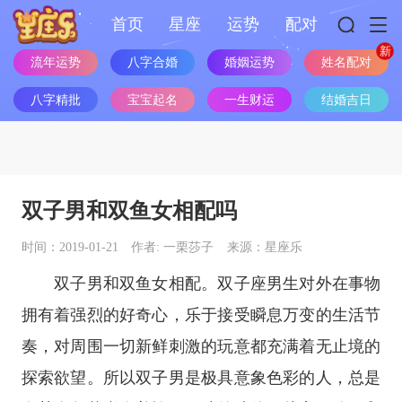
首页
星座
运势
配对
流年运势
八字合婚
婚姻运势
姓名配对
八字精批
宝宝起名
一生财运
结婚吉日
双子男和双鱼女相配吗
时间：2019-01-21
作者: 一栗莎子
来源：星座乐
双子男和双鱼女相配。
双子座
男生对外在事物
拥有着强烈的好奇心，乐于接受瞬息万变的生活节
奏，对周围一切新鲜刺激的玩意都充满着无止境的
探索欲望。所以双子男是极具意象色彩的人，总是