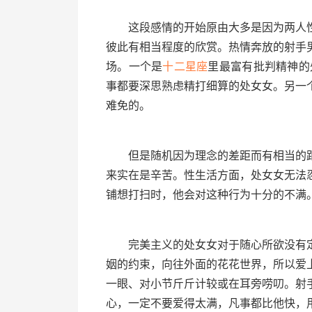
这段感情的开始原由大多是因为两人性
彼此有相当程度的欣赏。热情奔放的射手
场。一个是
十二星座
里最富有批判精神的
事都要深思熟虑精打细算的处女女。另一
难免的。
但是随机因为理念的差距而有相当的距
来实在是辛苦。性生活方面，处女女无法
铺想打扫时，他会对这种行为十分的不满
完美主义的处女女对于随心所欲没有定
姻的约束，向往外面的花花世界，所以爱
一眼、对小节斤斤计较或在耳旁唠叨。射
心，一定不要爱得太满，凡事都比他快，