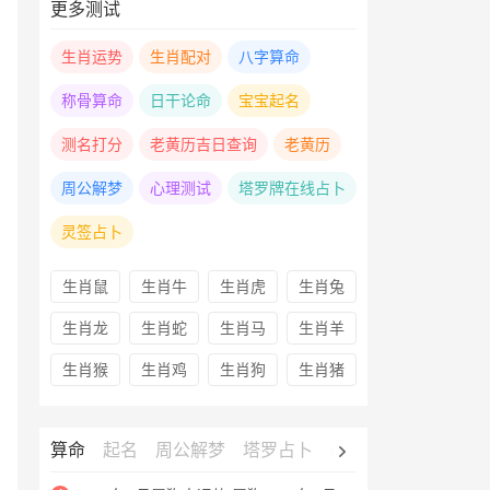
更多测试
生肖运势
生肖配对
八字算命
称骨算命
日干论命
宝宝起名
测名打分
老黄历吉日查询
老黄历
周公解梦
心理测试
塔罗牌在线占卜
灵签占卜
生肖鼠
生肖牛
生肖虎
生肖兔
生肖龙
生肖蛇
生肖马
生肖羊
生肖猴
生肖鸡
生肖狗
生肖猪
算命
起名
周公解梦
塔罗占卜
心理测试
老黄历