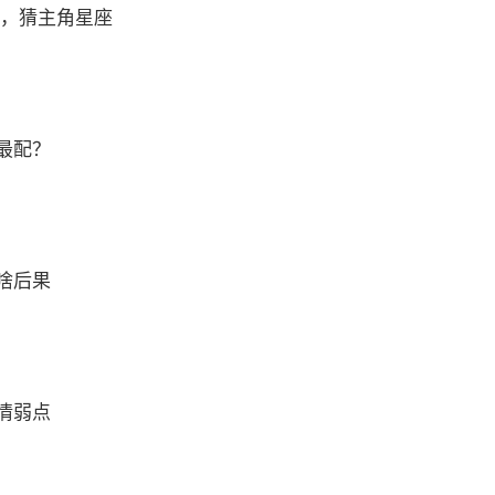
 ，猜主角星座
最配？
啥后果
情弱点