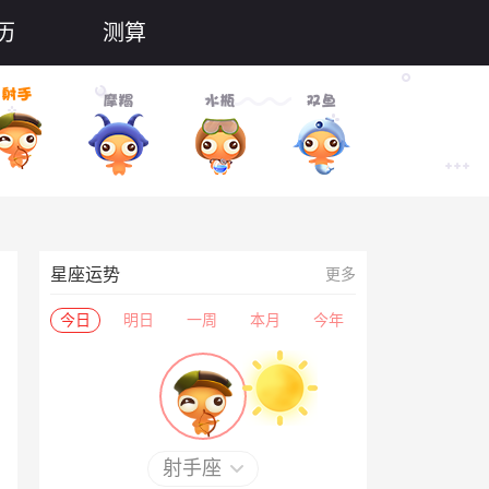
历
测算
星座运势
更多
今日
明日
一周
本月
今年
射手座