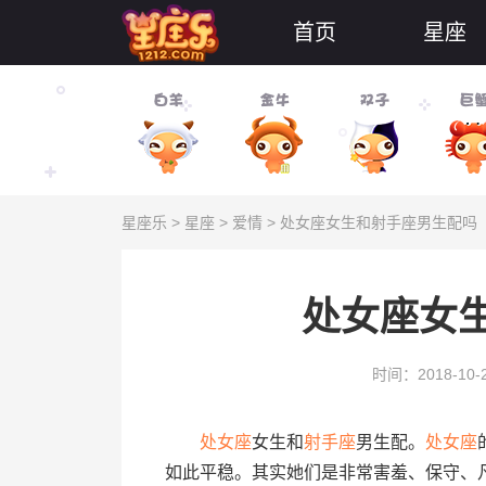
首页
星座
星座乐
>
星座
>
爱情
> 处女座女生和射手座男生配吗
处女座女
时间：2018-10-
处女座
女生和
射手座
男生配。
处女座
如此平稳。其实她们是非常害羞、保守、