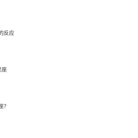
的反应
星座
座？