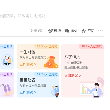
。
原创文章，转载需注明出处
分享到：
微博
微信
空间
一生财运
八字详批
？
找对自己的求财方式
一生运程详批
财运婚姻事业健康
宝宝起名
三世
好名字让人终生受益！