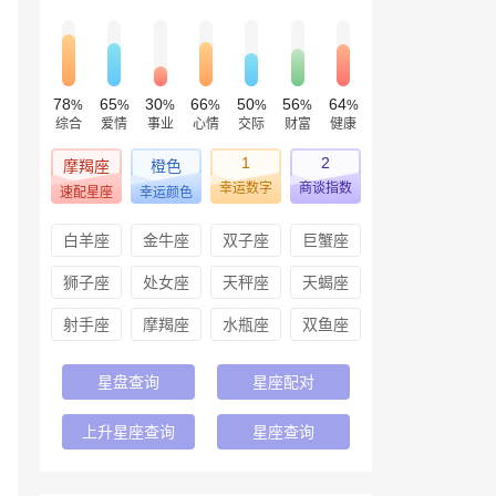
78
65
30
66
50
56
64
%
%
%
%
%
%
%
综合
爱情
事业
心情
交际
财富
健康
1
2
摩羯座
橙色
幸运数字
商谈指数
速配星座
幸运颜色
白羊座
金牛座
双子座
巨蟹座
狮子座
处女座
天秤座
天蝎座
射手座
摩羯座
水瓶座
双鱼座
星盘查询
星座配对
上升星座查询
星座查询