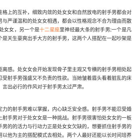
格上的互补，细致内敛的处女女和自然放电的射手男都会对
男与严谨温和的处女女相遇，都会以性格观念不合为理由而散
处女女，另一个是
十二星座
里神经最大条的射手男;一个是凡
个是天生豪爽出手大方的射手男，这两个人搭配在一起吵架是
离感。处女女会开始发现骨子里主观又专横的射手男相处起
忍受射手男强盛又不负责的性欲。当她皱着眉头看着脏乱的床
。言出必行的作风对于射手男太过严肃。
力的射手男难以掌握，内心缺乏安全感。射手男不能忍受婚
上射手男对于处女女是一种挑战。射手男很害怕处女女的一板
手男的的活力与行动力正是处女女欠缺的，想要抓住射手男的
用以他为主的搭配模式去相处。两个人最好还能以长时间培养