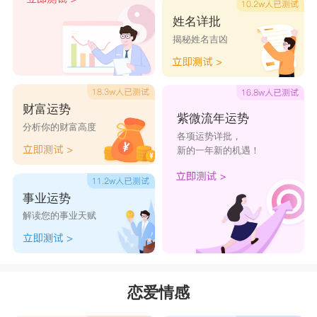
面。白羊座女生遇事随和，不拘小节，她们凡事不
姓名详批
揭秘姓名吉凶
愿多做分析，而只爱跟随自己的感觉走。白羊们很
乐于助人，这点跟处女们很像，只是白羊们的动机
并不纯粹，她们帮助别人大多只是想显示自己的能
财富运势
力，期待听到感谢。在遇到处女座男生后，白羊们
紫微流年运势
分析你的财富高度
各项运势详批，
会对处女们无私的爱感到无限眷恋，因为她们深深
新的一年新的机遇！
知道处女们对她们的关爱是真诚的，并且处女们的
确欣赏她们的勇敢执着，不但不和她们争高低，还
事业运势
会如兄长般对她们循循善诱。
解读您的事业天赋
被定义为“爱冲动的工作狂”的白羊座和“爱挑
剔的神经病”的处女座在一起时，问题将会多多。
恋爱情感
首先处女座男生不会喜欢白羊座女生生活圈子过份