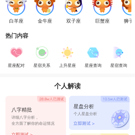
荡不羁爱疯狂。白羊女平时也是嘻嘻哈哈，生活得
很滋润，她们很少制定计划认为“计划赶不上变
白羊座
金牛座
双子座
巨蟹座
狮子
化”，总是生活在自己的无知无畏中，爱笑的女孩
热门内容
运气都不会太差，她们在很多不自知的情况下，越
过了困境。
星座配对
星宿关系
上升星座
星座查询
星宿查询
爱细究的处女座男生，凡事都习惯用理念去分
析，他们从不轻举妄动。因此在面对爱情时，他们
个人解读
大多会先用自己严苛的眼光将对方审视一番，然后
再考虑两人是否合适在一起。处女们这么做，并不
星盘分析
八字精批
是说他们很难相处，只是因为他们生性喜欢有条有
个人星盘分析
详细八字分析，
理。在遇到白羊座女生后，处女座男生容易被白羊
全方面了解你的命运情况
们娇柔的一面所吸引，而忽视了她们进攻性的一