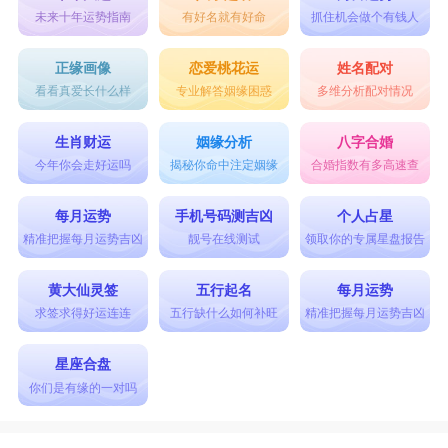
未来十年运势指南
有好名就有好命
抓住机会做个有钱人
正缘画像
恋爱桃花运
姓名配对
看看真爱长什么样
专业解答姻缘困惑
多维分析配对情况
生肖财运
姻缘分析
八字合婚
今年你会走好运吗
揭秘你命中注定姻缘
合婚指数有多高速查
每月运势
手机号码测吉凶
个人占星
精准把握每月运势吉凶
靓号在线测试
领取你的专属星盘报告
黄大仙灵签
五行起名
每月运势
求签求得好运连连
五行缺什么如何补旺
精准把握每月运势吉凶
星座合盘
你们是有缘的一对吗