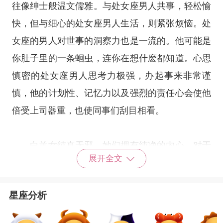
往像绅士般温文儒雅。与处女座男人共事，轻松愉
快，但与细心的处女座男人生活，则紧张烦恼。处
女座的男人对世事的洞察力也是一流的。他可能是
你肚子里的一条蛔虫，连你在想什麽都知道。心思
慎密的处女座男人思考力极强，办起事来非常谨
慎，他的计划性、记忆力以及强烈的责任心会使他
倍受上司器重，也使同事们刮目相看。
白羊女纯真无邪，她们拥有纯净的内心，对于
展开全文
社会的尔虞我诈不得章法，她们的价值观非黑即
白，没有灰色地带，心理年龄永远比看起来要稚
星座分析
嫩。白羊女可爱的外表下隐藏着一颗疯狂的心，她
们疯玩起来简直就是拦也拦不住，原谅她这一生放