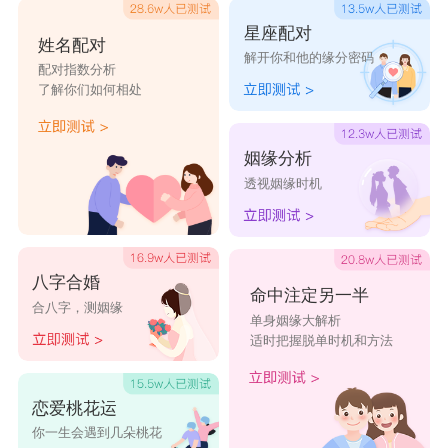
活跃，他们也接受不来她们那种方便面式的爱情态
星座配对
姓名配对
解开你和他的缘分密码
度。而白羊座女生最初可能会是因为处女们表现出
配对指数分析
了解你们如何相处
来的种种细心，被他们所吸引，但是相处久之后，
她们便会渐渐忍受不了，处女们那种原地漫步缓跑
姻缘分析
式的爱情方式。并且对于处女们的斤斤计较，她们
透视姻缘时机
也会感到无比厌烦。两个人若是决定要在一起，不
是没长期发展的可能，但是需要付出比别人更多的
爱。
八字合婚
命中注定另一半
合八字，测姻缘
星座乐原创文章，转载需注明出处
单身姻缘大解析
适时把握脱单时机和方法
恋爱桃花运
你一生会遇到几朵桃花