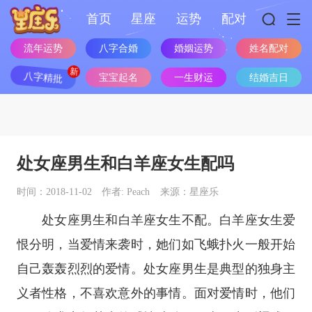
首页
星座
运势
配对
流年运势
八字合婚
婚姻运势
姓名配对
八字精批
宝宝起名
一生财运
结婚吉日
处女座男生和白羊座女生配吗
时间：2018-11-02
作者: Peach
来源：星座乐
处女座
男生和
白羊座
女生不配。
白羊座
女生爱
恨分明，当爱情来袭时，她们如飞蛾扑火一般开始
自己轰轰烈烈的爱情。
处女座
男生是典型的独身主
义者性格，不喜欢意外的事情。面对爱情时，他们