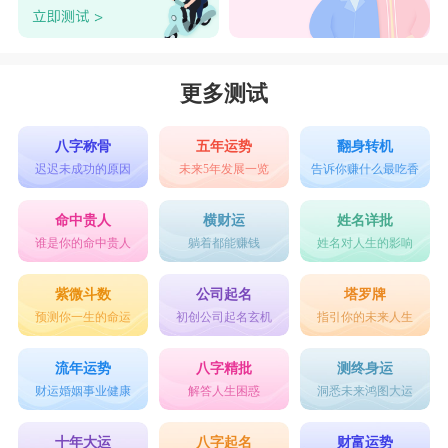
更多测试
八字称骨
五年运势
翻身转机
迟迟未成功的原因
未来5年发展一览
告诉你赚什么最吃香
命中贵人
横财运
姓名详批
谁是你的命中贵人
躺着都能赚钱
姓名对人生的影响
紫微斗数
公司起名
塔罗牌
预测你一生的命运
初创公司起名玄机
指引你的未来人生
流年运势
八字精批
测终身运
财运婚姻事业健康
解答人生困惑
洞悉未来鸿图大运
十年大运
八字起名
财富运势