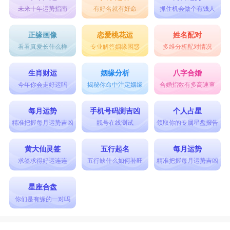
未来十年运势指南
有好名就有好命
抓住机会做个有钱人
正缘画像
恋爱桃花运
姓名配对
看看真爱长什么样
专业解答姻缘困惑
多维分析配对情况
生肖财运
姻缘分析
八字合婚
今年你会走好运吗
揭秘你命中注定姻缘
合婚指数有多高速查
每月运势
手机号码测吉凶
个人占星
精准把握每月运势吉凶
靓号在线测试
领取你的专属星盘报告
黄大仙灵签
五行起名
每月运势
求签求得好运连连
五行缺什么如何补旺
精准把握每月运势吉凶
星座合盘
你们是有缘的一对吗