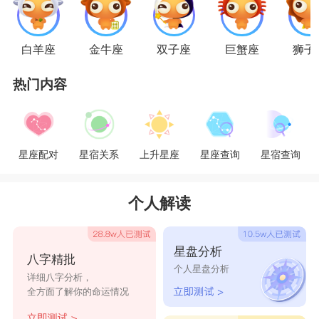
一大堆的友人一同嬉笑玩闹。你们都是不拘小节的
人，所以家庭卫生一直是个大问题，房间里的脏衣
白羊座
金牛座
双子座
巨蟹座
狮子
服和桌上乱七八糟的锅碗瓢盆都没法让懒洋洋的两
热门内容
个人起身做家务。在性生活方面，你们是完美的一
对，大家都需要新鲜刺激的方式而又会满足于对
方。但是依靠玩乐和性生活维持的感情还是会令感
星座配对
星宿关系
上升星座
星座查询
星宿查询
情扣分的，应该多些心灵沟通。
个人解读
射手男和天秤女都缺乏对爱的坚持与耐心，天
秤女游离不定爱玩的性格和射手男喜欢四处走动喜
星盘分析
八字精批
欢新鲜感的心实在是很难维持一段感情。在恋爱过
个人星盘分析
详细八字分析，
程中通常由射手男来主导，但是若要放在婚姻上，
全方面了解你的命运情况
恐怕就没有这般热情了。天秤女虽然不容易安定，