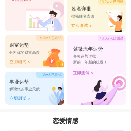
但是仍然需要伴侣;虽然她尊重理解射手男的放荡
姓名详批
揭秘姓名吉凶
不羁，自己也不愿意收到太多的牵绊，但责任心和
稳定的婚姻是重要元素，所以，你们最好能一直维
持好朋友式的爱恋关系，要找到共同的兴趣及生活
财富运势
的目标来稳固关系，为感情不断加温，即使没有热
紫微流年运势
分析你的财富高度
各项运势详批，
恋的温度，也能够过一世。
新的一年新的机遇！
星座乐原创文章，转载需注明出处
事业运势
解读您的事业天赋
恋爱情感