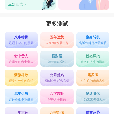
更多测试
八字称骨
五年运势
翻身转机
迟迟未成功的原因
未来5年发展一览
告诉你赚什么最吃香
命中贵人
横财运
姓名详批
谁是你的命中贵人
躺着都能赚钱
姓名对人生的影响
紫微斗数
公司起名
塔罗牌
预测你一生的命运
初创公司起名玄机
指引你的未来人生
流年运势
八字精批
测终身运
财运婚姻事业健康
解答人生困惑
洞悉未来鸿图大运
十年大运
八字起名
财富运势