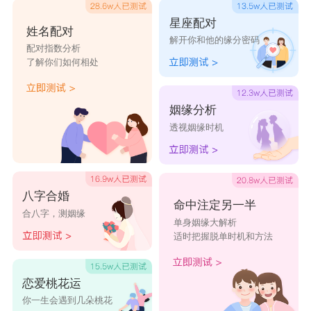
星座配对
姓名配对
解开你和他的缘分密码
配对指数分析
了解你们如何相处
姻缘分析
透视姻缘时机
八字合婚
命中注定另一半
合八字，测姻缘
单身姻缘大解析
适时把握脱单时机和方法
恋爱桃花运
你一生会遇到几朵桃花