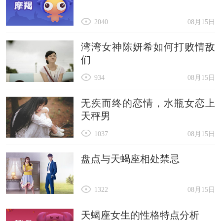
2040
08月15日
湾湾女神陈妍希如何打败情敌
们
934
08月15日
无疾而终的恋情，水瓶女恋上
天秤男
1037
08月15日
盘点与天蝎座相处禁忌
1322
08月15日
天蝎座女生的性格特点分析