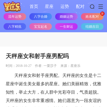
首页
星座
运势
配对
流年运势
八字合婚
婚姻运势
姓名配对
八字精批
宝宝起名
一生财运
结婚吉日
天秤座女和射手座男配吗
时间：2018-10-27
作者: 一栗莎子
来源：星座乐
天秤座
女和
射手座
男配。
天秤座
的女生是
十二
星座
中诞生美女最多的
星座
。她们美丽精致，优雅
知性，举止大方，在人群中光彩夺目，气质超脱。
天秤座的女生非常重感情。她们愿意为一段友谊的