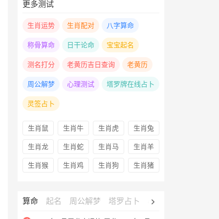
更多测试
生肖运势
生肖配对
八字算命
称骨算命
日干论命
宝宝起名
测名打分
老黄历吉日查询
老黄历
周公解梦
心理测试
塔罗牌在线占卜
灵签占卜
生肖鼠
生肖牛
生肖虎
生肖兔
生肖龙
生肖蛇
生肖马
生肖羊
生肖猴
生肖鸡
生肖狗
生肖猪
算命
起名
周公解梦
塔罗占卜
心理测试
老黄历