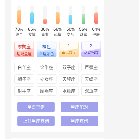
78
65
30
66
50
56
64
%
%
%
%
%
%
%
综合
爱情
事业
心情
交际
财富
健康
1
2
摩羯座
橙色
幸运数字
商谈指数
速配星座
幸运颜色
白羊座
金牛座
双子座
巨蟹座
狮子座
处女座
天秤座
天蝎座
射手座
摩羯座
水瓶座
双鱼座
星盘查询
星座配对
上升星座查询
星座查询