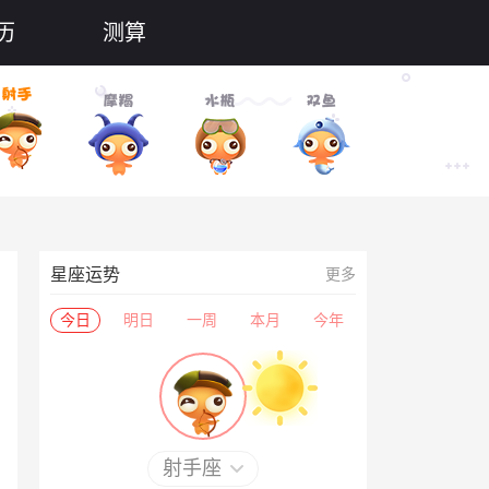
历
测算
星座运势
更多
今日
明日
一周
本月
今年
射手座