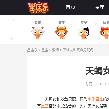
首页
星座
星座乐
>
星座
>
爱情
> 天蝎女和双鱼男配吗
天蝎
时间：2018-10
天蝎女和双鱼男配。同为
水象
星座
的
有
星座
搭配中最适合的一对。天蝎女强势