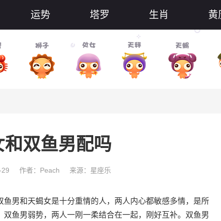
运势
塔罗
生肖
黄
女和双鱼男配吗
-29
作者：Peach
来源：星座乐
双鱼男和天蝎女是十分重情的人，两人内心都敏感多情，是所
，双鱼男弱势，两人一刚一柔结合在一起，刚好互补。双鱼男