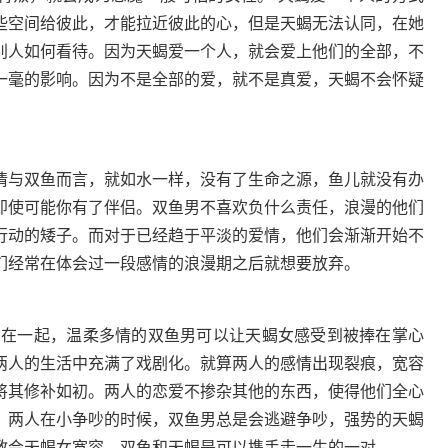
些空间给彼此，才能拉近彼此的心，但是天蝎无法认同，在她
别人如何看待。因为天蝎爱一个人，就会爱上他们的全部，不
一毫的影响。因为不是全部的爱，就不是真爱，天蝎不会怀疑
与双鱼而言，就如水一样，没有了生命之源，鱼儿就没有办
即使可能你有了伴侣。双鱼男不喜欢负什么责任，浪漫的他们
行动的矮子。而对于已经趋于平淡的爱情，他们会渐渐开始不
们经常在体会过一段感情的浪漫期之后就想要放弃。
在一起，温柔多情的双鱼男可以让天蝎女感受到被捧在掌心
两人的生活中充满了戏剧化。就算两人的感情出现裂痕，宽容
将其修补如初。两人的恋爱不掺杂其他的东西，使得他们全心
，两人在小争吵的时候，双鱼男总是会逃避争吵，强势的天蝎
教会天蝎女宽容。双鱼和天蝎是可以携手走一生的一对。