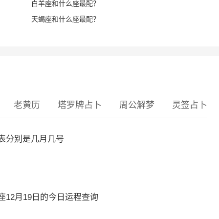
白羊座和什么座最配？
天蝎座和什么座最配？
老黄历
塔罗牌占卜
周公解梦
灵签占卜
表分别是几月几号
12月19日的今日运程查询